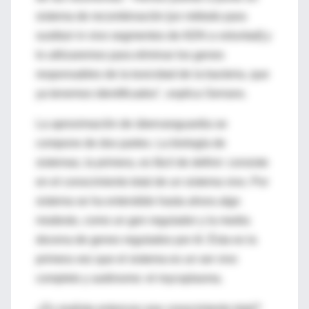
sistema de recombinación [un método para
sustituir in vivo segmentos de ADN a voluntad] y
lo utilizaremos para eliminar los genes
responsables de la toxicidad de la bacteria, que
ya tenemos identificados", explica Serrano.
La aproximación de übervanguardia se
compone de dos partes. La biología de
sistemas, la primera, es fácil de definir: consiste
en el conocimiento total de un sistema vivo. Por
sistema se ha entendido hasta ahora algo
modesto, como un gen regulador y la media
docena de genes regulados por él. Ésta es la
primera vez que el sistema es un ser vivo
completo y autónomo: el mycoplasma.
¿Es realista entonces ese conocimiento total?