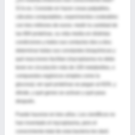
Sí lo es. Consiste en hacer cosas palpables,
cálculos computables, experimentos costeables
con tres millones de euros: medir la cantidad de
las 684 proteínas, su vida media en distintas
condiciones y todos sus contactos dos a dos;
determinar todas sus constantes bioquímicas y
qué reacciones facilitan (mycoplasma no debe
tener en circulación más de 100 metabolitos, o
compuestos orgánicos simples como la
glucosa); ver qué proteínas se pegan al ADN, y
dónde, y qué genes se activan y qué pasa
después.
Puede hacerse en tres años. Los científicos no
han inventado el mycoplasma, pero el
conocimiento total de esta bacteria les dará