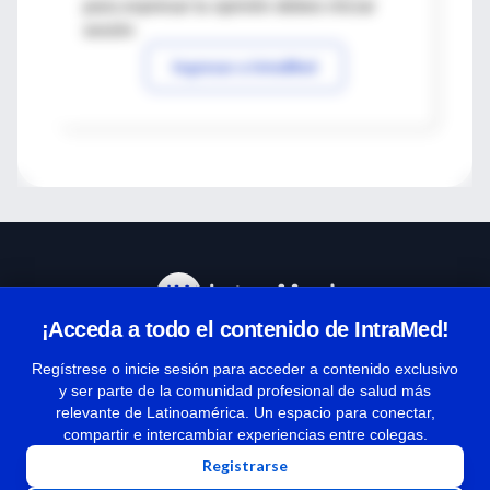
para expresar tu opinión debes iniciar
sesión
Ingresar a IntraMed
¡Acceda a todo el contenido de IntraMed!
Centro de Ayuda
Regístrese o inicie sesión para acceder a contenido exclusivo
y ser parte de la comunidad profesional de salud más
relevante de Latinoamérica. Un espacio para conectar,
Términos y condiciones
compartir e intercambiar experiencias entre colegas.
| Políticas de privacidad
Registrarse
| Todos los derechos reservados | Copyright 1997-2026