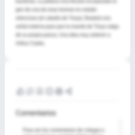
bacterias. La píldora viva llevará incorporado el
gen de una de esas toxinas en estado
silencioso (el caballo de Troya). Bastará una
señal externa para que la muerte de Troya salga
de su propia panza. Una idea muy anterior a
Arthur Clarke.
Comentarios
Para ver los comentarios de colegas o