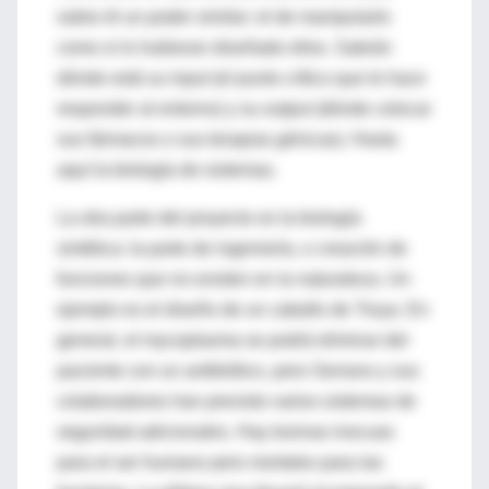
sobre él un poder similar: el de manipularlo
como si lo hubieran diseñado ellos. Sabrán
dónde está su input (el punto crítico que le hace
responder al entorno) y su output (dónde colocar
sus fármacos o sus terapias génicas). Hasta
aquí la biología de sistemas.
La otra parte del proyecto es la biología
sintética: la parte de ingeniería, o creación de
funciones que no existen en la naturaleza. Un
ejemplo es el diseño de un caballo de Troya. En
general, el mycoplasma se podrá eliminar del
paciente con un antibiótico, pero Serrano y sus
colaboradores han previsto varios sistemas de
seguridad adicionales. Hay toxinas inocuas
para el ser humano pero mortales para las