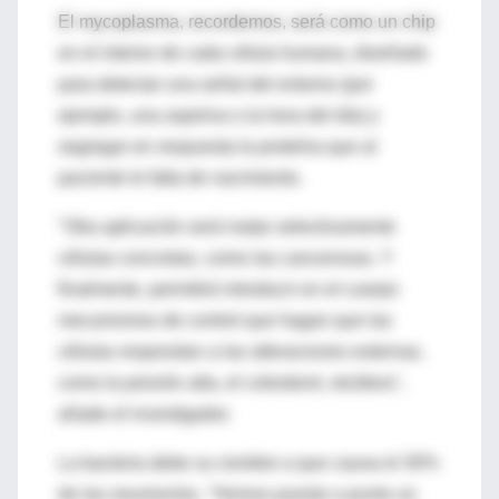
El mycoplasma, recordemos, será como un chip
en el interior de cada célula humana, diseñado
para detectar una señal del entorno (por
ejemplo, una aspirina o la hora del día) y
segregar en respuesta la proteína que al
paciente le falta de nacimiento.
"Otra aplicación será matar selectivamente
células concretas, como las cancerosas. Y
finalmente, permitirá introducir en el cuerpo
mecanismos de control que hagan que las
células respondan a las alteraciones externas,
como la presión alta, el colesterol, etcétera",
añade el investigador.
La bacteria debe su nombre a que causa el 30%
de las neumonías. "Hemos puesto a punto un