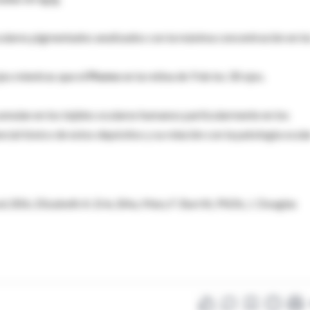
culares pigmentados analizados con la máxima concentración en lo
jos mientras que el
Plomo
en la retina de 9 de los 30 ojos.
umulan en los tejidos oculares humanos particularmente en los
ncial tóxico de estos depósitos y su relación con la patología ocula
, BSb, Elizabeth A. Erie, BAa, Mary F. Burritt, PhDb, J. Douglas