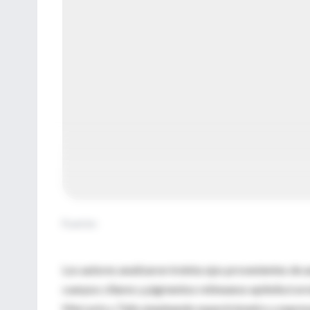
Fuente
:
Los autores analizaron treinta ojos provenientes de a
cuerpos ciliares y pigmentos retineanos epitelio/co
Mercurio y Talio empleando espectrómetro y expres