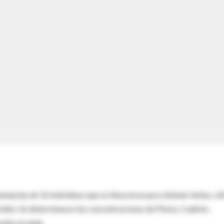
utopsias de 16 individuos que se disecaron para obtener lentes, vít
roideo. Se determinaron las concentraciones de Plomo, Cadmio,
adas en ng/g.