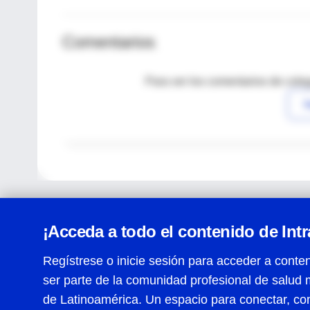
Comentarios
Para ver los comentarios de coleg
I
¡Acceda a todo el contenido de Int
Regístrese o inicie sesión para acceder a conten
ser parte de la comunidad profesional de salud 
Centro de Ayuda
de Latinoamérica. Un espacio para conectar, co