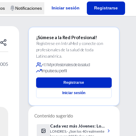
Iniciar sesión
Registrarse
tos
Notificaciones
¡Súmese a la Red Profesional!
Regístrese en IntraMed y conecte con
profesionales de la salud de toda
Latinoamérica.
2005
+1.1 M profesionales de la salud
Impulse su perfil
Registrarse
Iniciar sesión
Contenido sugerido
Cada vez más Jóvenes: Los
LONDRES.- ¿Son los 40 realmente
55 de ahora son como los