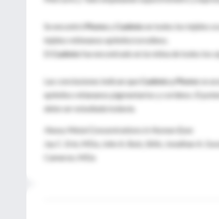
Se encontró
Plomo
y
Cadmio
en todos los tejidos o
tejidos retineanos epitelio/corodieos.
El
Cadmio
fue encontrado en la retina de todos los o
Las conclusiones indican que
Cadmio y Plomo
se ac
epitelios retiananos pigmentarios y corideos. El pote
debe ser estudiada todavía.
Heavy Metal Concentrations in Human Eyes
Jay C. Erie, MDa, John A. Butz, BAb, Jonathan A. Good
Cameron, MDa