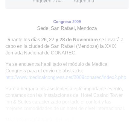
Yrigoyen 774
-
Argentina
Congreso 2009
Sede: San Rafael, Mendoza
Durante los días
26, 27 y 28 de Noviembre
se llevará a
cabo en la ciudad de San Rafael (Mendoza) la XXIX
Jornada Nacional de CONAREC
Ya se encuentra habilitado el módulo de Medical
Congress para el envío de abstracts:
http://www.medicalcongress.net/2009conarec/index2.php
Pare albergar a los asistentes a este importante evento,
contamos con las instalaciones del Hotel Casino Tower
Inn & Suites caracterizado por todo el confort y las
mejores comodidades de un hotel de nivel internacional.
Más información haga
click aquí