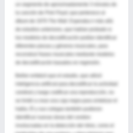
un segmento de aproximadamente 3 minutos de
la canción de
Pink Floyd
, que pertenece al
álbum de 1979
The Wall
. Esperaba ir más allá
de estudios anteriores, que habían probado si
los modelos de decodificación podían identificar
diferentes piezas y géneros musicales, para
reconstruir frases musicales mediante modelos
de decodificación basados ​​en regresión.
Bellier enfatizó que el estudio, que utilizó
inteligencia artificial para decodificar la actividad
cerebral y luego codificar una reproducción, no
se limitó a crear una caja negra para sintetizar el
habla. Él y sus colegas también pudieron
identificar nuevas áreas del cerebro
involucradas en la detección del ritmo, como el