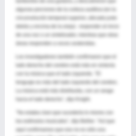
tamborileo de una guitarra, y descubrieron que
algunas porciones de la corteza auditiva (en la
circunvolución temporal superior, ubicada justo
detrás y encima de la oreja) - responder al inicio
de una voz o un sintetizador, mientras que otras
áreas responden a voces sostenidas.
Los investigadores también confirmaron que el
lado derecho del cerebro está más en sintonía
con la música que el lado izquierdo. "El
lenguaje es más del lado izquierdo del cerebro.
La música está más distribuida, con un sesgo
hacia el lado derecho", dijo Knight.
"No estaba claro que sucedería lo mismo con
los estímulos musicales", dijo Bellier. "Así que
aquí confirmamos que eso no es sólo una