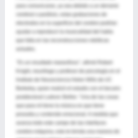
para comunicarse, ya sea debido a un derrame
cerebral o parálisis, estas grabaciones de
electrodos en la superficie del cerebro podrían
ayudar a reproducir la musicalidad del habla
que falta en las reconstrucciones robóticas
actuales.
"Es un resultado maravilloso"
, afirmó Robert
Knight, neurólogo y profesor de psicología en el
Instituto de Neurociencia Helen Wills de UC
Berkeley, quien realizó el estudio con el becario
postdoctoral Ludovic Bellier. "Una de las cosas
que para mí tiene la música es que tiene
prosodia y contenido emocional. A medida que
avanza todo este campo de las interfaces
cerebro-máquina, esto te brinda una manera de