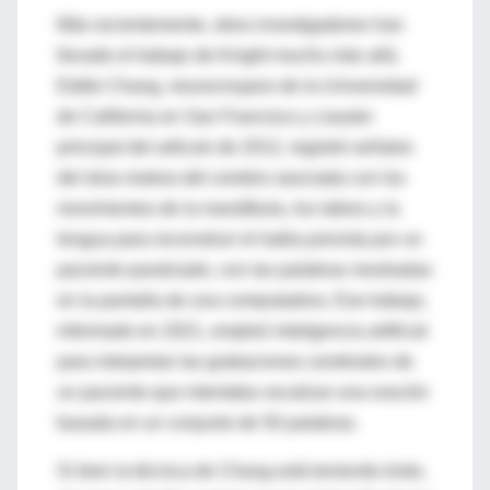
Más recientemente, otros investigadores han
llevado el trabajo de Knight mucho más allá.
Eddie Chang, neurocirujano de la Universidad
de California en San Francisco y coautor
principal del artículo de 2012, registró señales
del área motora del cerebro asociada con los
movimientos de la mandíbula, los labios y la
lengua para reconstruir el habla prevista por un
paciente paralizado, con las palabras mostradas
en la pantalla de una computadora. Ese trabajo,
informado en 2021, empleó inteligencia artificial
para interpretar las grabaciones cerebrales de
un paciente que intentaba vocalizar una oración
basada en un conjunto de 50 palabras.
Si bien la técnica de Chang está teniendo éxito,