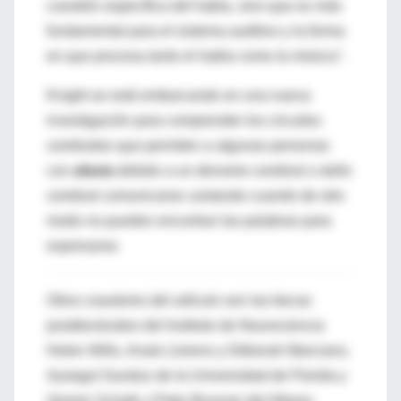
cuestión específica del habla, sino que es más
fundamental para el sistema auditivo y la forma
en que procesa tanto el habla como la música".
Knight se está embarcando en una nueva
investigación para comprender los circuitos
cerebrales que permiten a algunas personas
con
afasia
debido a un derrame cerebral o daño
cerebral comunicarse cantando cuando de otro
modo no pueden encontrar las palabras para
expresarse.
Otros coautores del artículo son las becas
postdoctorales del Instituto de Neurociencia
Helen Wills, Anaïs Llorens y Déborah Marciano,
Aysegul Gunduz de la Universidad de Florida y
Gerwin Schalk y Peter Brunner del Albany