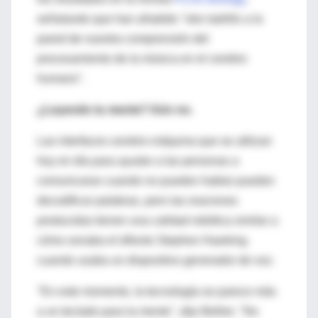
señalando que han añadido "otro ladrillo a la
pared de nuestra comprensión del
procesamiento de la música en el cerebro
humano".
¿Leyendo tu mente? Aún no.
Las interfaces
cerebro-máquina
que se utilizan
hoy en día para ayudar a las personas a
comunicarse cuando no pueden hablar pueden
decodificar palabras, pero las oraciones
producidas tienen una calidad robótica similar a
cómo sonaba el difunto Stephen Hawking
cuando usaba un dispositivo generador de voz.
"En este momento, la tecnología se parece más
a un teclado para la mente", dijo Bellier. "No