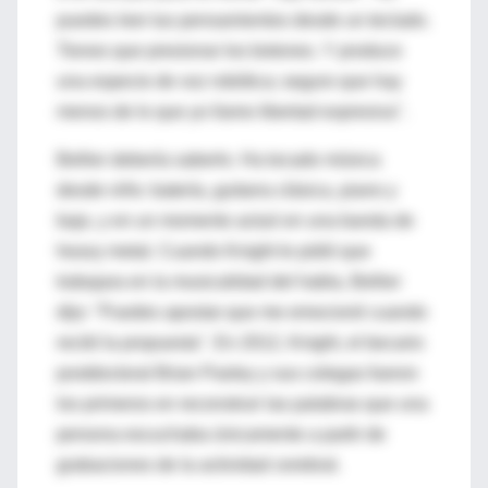
puedes leer tus pensamientos desde un teclado.
Tienes que presionar los botones. Y produce
una especie de voz robótica; seguro que hay
menos de lo que yo llamo libertad expresiva".
Bellier debería saberlo. Ha tocado música
desde niño: batería, guitarra clásica, piano y
bajo, y en un momento actuó en una banda de
heavy metal. Cuando Knight le pidió que
trabajara en la musicalidad del habla, Bellier
dijo: "Puedes apostar que me emocioné cuando
recibí la propuesta". En 2012, Knight, el becario
postdoctoral Brian Pasley y sus colegas fueron
los primeros en reconstruir las palabras que una
persona escuchaba únicamente a partir de
grabaciones de la actividad cerebral.