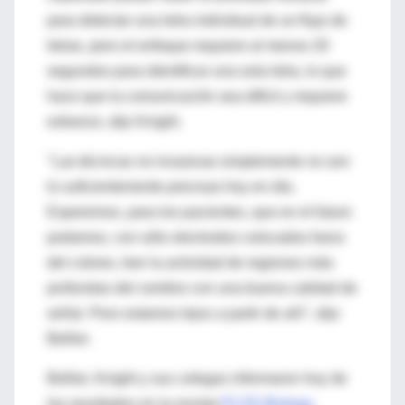
para detectar una letra individual de un flujo de
letras, pero el enfoque requiere al menos 20
segundos para identificar una sola letra, lo que
hace que la comunicación sea difícil y requiere
esfuerzo, dijo Knight.
"Las técnicas no invasivas simplemente no son
lo suficientemente precisas hoy en día.
Esperemos, para los pacientes, que en el futuro
podamos, con sólo electrodos colocados fuera
del cráneo, leer la actividad de regiones más
profundas del cerebro con una buena calidad de
señal. Pero estamos lejos a partir de ahí", dijo
Bellier.
Bellier, Knight y sus colegas informaron hoy de
los resultados en la revista
PLOS Biology
,