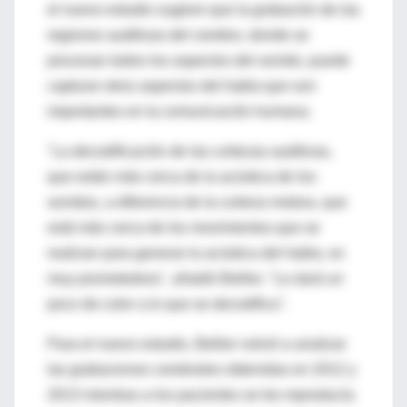
el nuevo estudio sugiere que la grabación de las
regiones auditivas del cerebro, donde se
procesan todos los aspectos del sonido, puede
capturar otros aspectos del habla que son
importantes en la comunicación humana.
"La decodificación de las cortezas auditivas,
que están más cerca de la acústica de los
sonidos, a diferencia de la corteza motora, que
está más cerca de los movimientos que se
realizan para generar la acústica del habla, es
muy prometedora", añadió Bellier. "Le dará un
poco de color a lo que se decodifica".
Para el nuevo estudio, Bellier volvió a analizar
las grabaciones cerebrales obtenidas en 2012 y
2013 mientras a los pacientes se les reproducía