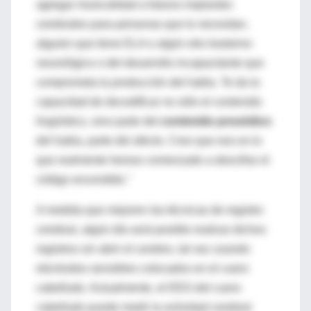
agregar musicalidad a futuros implantes
cerebrales para personas que lo necesitan,
alguien que tiene ELA o algún otro trastorno
neurológico o del desarrollo incapacitante que
comprometa la producción del habla. Te da la
capacidad de decodificar no sólo el contenido
lingüístico, sino parte del
contenido prosódico
del habla, parte del afecto. Creo que eso es lo
que realmente hemos comenzado a descifrar el
código encendido."
A medida que mejoren las técnicas de registro
cerebral, algún día será posible realizar dichos
registros sin abrir el cerebro, tal vez usando
electrodos sensibles colocados en el cuero
cabelludo. Actualmente, el EEG del cuero
cabelludo puede medir la actividad cerebral