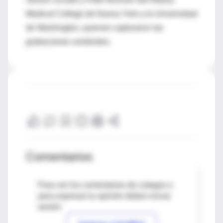
Medical College de Nueva York y la Universidad
de Washington, quienes capturaron las
grabaciones cerebrales.
Comentarios
Para ver los comentarios de colegas o
para expresar tu opinión debes iniciar
sesión