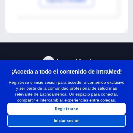
Ingresar a IntraMed
¡Acceda a todo el contenido de IntraMed!
Centro de Ayuda
Regístrese o inicie sesión para acceder a contenido exclusivo
y ser parte de la comunidad profesional de salud más
relevante de Latinoamérica. Un espacio para conectar,
Términos y condiciones
compartir e intercambiar experiencias entre colegas.
| Políticas de privacidad
Registrarse
| Todos los derechos reservados | Copyright 1997-2026
Iniciar sesión