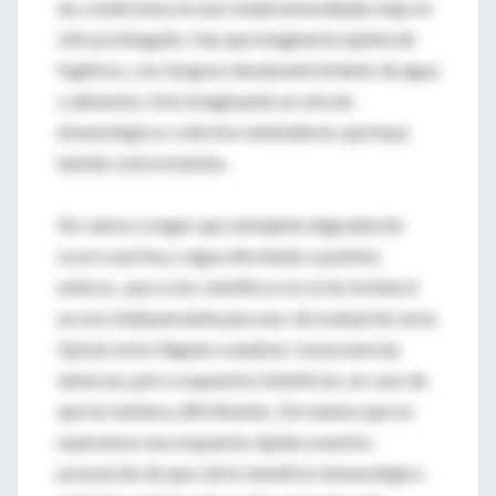
las condiciones en una ciudad amuralladas bajo un
sitio prolongado. Hay que imaginarla repleta de
fugitivos, con riesgoso desabastecimiento de agua
y alimentos. Solo imaginando un vínculo
inmunológicos colectivo entendemos que haya
habido sobrevivientes.
No vamos a negar que semejante degradación
ocurre aun hoy y sigue afectando a pueblos
enteros, pero a los científicos no se les brinda el
acceso indispensable para una de evaluación seria.
Quizás estos lleguen a analizar consecuencias
adversas, pero a supuestos beneficios, en caso de
que los hubiera, difícilmente,. De manera que no
esperamos una respuesta rápida a nuestra
presunción de que cierto beneficio inmunológico