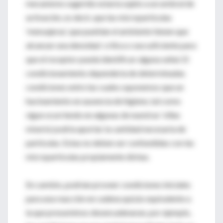
mecanismo sugerido estaría sujeto a un umbral de
activación, es decir, que las micropartículas
‘mensajeras’, que pueblan el ambiente tienen que
alcanzar una densidad crítica o sea suficiente para
que el receptor pueda identificar alguna señal. El
condicionamiento dependería de determinadas
condiciones entre las cuales suponemos que un
hacinamiento en ausencia de higiene, tal como
sigue ocurriendo en algunas de nuestras ‘villas
miseria’ podría aportar la cantidad necesaria de
partículas. Estas no deben ser confundidas con las
micropartículas propiamente dichas.
En cambio, podrían proveer condiciones iniciales
para una reacción en cadena quizás equivalente a
la que presumimos desencadenaran, por ejemplo,