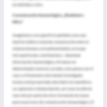
un individuo a otro.
Comunicación Inmunológica, ¿Realidad o
Mito?
Imaginemos a la superficie epitelial como una
interfaz bidireccional de comunicación entre el
sistema inmune y el medioambiente, en la que
micropartículas contribuirían a diseminar
información inmunológica. Al menos en
determinados insectos sociales, esto parece ser el
caso y el fenómeno está siendo investigado,
incluso está proyectado abordarlo en mamíferos.
La captación e interpretación, así como la ulterior
reacción por parte de otros formarían las bases
para un proceso de comunicación inmunológica. El