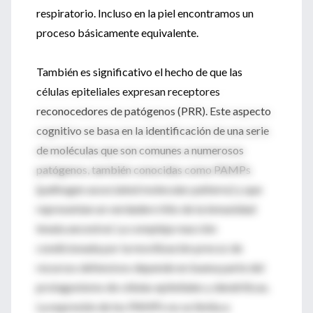
respiratorio. Incluso en la piel encontramos un
proceso básicamente equivalente.
También es significativo el hecho de que las
células epiteliales expresan receptores
reconocedores de patógenos (PRR). Este aspecto
cognitivo se basa en la identificación de una serie
de moléculas que son comunes a numerosos
patógenos, también conocidas como PAMPs
(pathogen associated molecular patterns) y que
representan un verdadero hito de la inmunidad
innata ancestral. La compleja reacción
condicionada por la movilización precoz de
recursos defensivos depende en buena parte del
protagonismo de células epiteliales y dendríticas.
La expresión de los PAMPs no se limita a