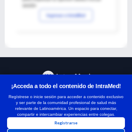
sesión
Ingresar a IntraMed
¡Acceda a todo el contenido de IntraMed!
Centro de Ayuda
Regístrese o inicie sesión para acceder a contenido exclusivo
y ser parte de la comunidad profesional de salud más
relevante de Latinoamérica. Un espacio para conectar,
Términos y condiciones
compartir e intercambiar experiencias entre colegas.
| Políticas de privacidad
Registrarse
| Todos los derechos reservados | Copyright 1997-2026