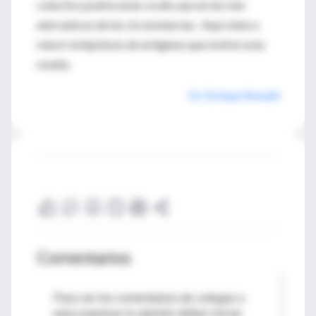
colectivo podría estar oculto aun en las más
aterradoras de las circunstancias. Aquí viene a
relucir la hipótesis de la higiene que motivó esta
reseña.
Dr. Enrique Rewald
Comentarios
Para ver los comentarios de colegas o
para expresar tu opinión debes iniciar