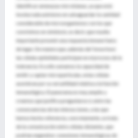
identificar amenazas microbianas, ya que está
involucrada asimismo en salvaguardar la cantidad
considerable de microorganismos con los que
convivimos en simbiosis, es decir, que resulta
importante prevenir una respuesta inmune fuera
de lugar. De manera que, además del ‘know how’,
las células epiteliales participan en el proceso de la
tolerancia. Si a ello sumamos la capacidad de
emitir y captar micropartículas, estas células
asombran por su versatilidad relativa a la función
inmunológica. El panorama es muy amplio y
creemos que justifica preguntarse si, entre las
consecuencias de las interacciones, a las que
hemos hecho referencia, concretamente, se trata
de la comunicación entre células distantes, que
podrían engendrar conexiones inmunológicas de