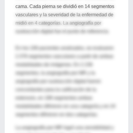
cama. Cada pierna se dividió en 14 segmentos
vasculares y la severidad de la enfermedad de
midió en 4 categorías. La angiografía por
sustracción digital fue el punto de referencia.
En los 106 pacientes analizados, se evaluaron
2.378 segmentos vasculares a partir de ambas
modalidades de imágenes. En 2.156
segmentos, la angiografía por MR y la
angiografía por sustracción digital fueron
concordantes para la calificación de la
estenosis, en 188 segmentos ambas
modalidades difirieron en una categoría y en 24
segmentos difirieron en dos categorías.
La angiografía por MR logró una sensibilidad y