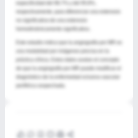
especificidad del 96.7% y del 95.8%,
respectivamente, para diferenciar una estenosis
no significativa de una estenosis
hemodinámicamente significativa .
Este estudio indica que la angiografía por MR es
una modalidad por imágenes precisa en la
práctica clínica. Estos datos avalan el concepto
de que la angiografía por MR puede modificar el
diagnóstico de la enfermedad oclusiva vascular
periférica sospechada.