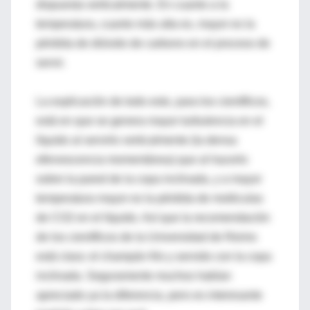
dispuesta verticalmente. En cuanto a la
temperatura, cuanto más alta es, mayor es la
pérdida de dióxido de carbono en el proceso de
servir.
La explicación de todo esto, para los científicos,
está en que se genera mayor turbulencia en el
líquido al servirlo verticalmente (la densa
efervescencia momentánea) que al hacerlo
sobre la pared de la copa inclinada, y a mayor
temperatura mayor es la pérdida de moléculas
de CO2 en el líquido. Así que la recomendación
de los científicos de la Universidad de Reims
está clara: el champán frío y servido con la copa
inclinada. Seguramente muchos habían
apreciado ya la diferencia, pero es interesante