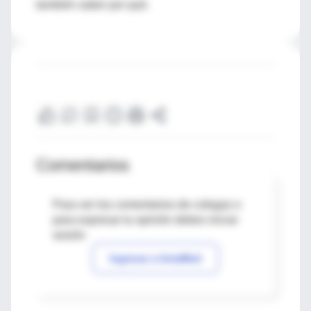
también saber por qué.
Comentarios
Para ver los comentarios de colegas o
para expresar tu opinión debes iniciar
sesión
Ingresar a IntraMed