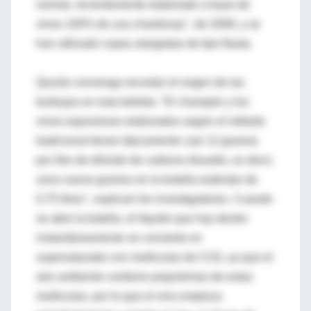
normal, recientemente elaborado a base de
vinos 100% de uva chardonay", de 2008, y se
han utilizado copas alargadas de tipo flauta.
Quizás convenga recordar el origen de las
burbujas en esta bebida: "El champán y los
vinos espumosos elaborados según el método
tradicional tienen típicamente casi 12 gramos
por litro de dióxido de carbono disuelto, es decir,
unos nueve gramos en la botella estándar de
0,75 litros", explican los investigadores. Cuando
se abre la botella, el líquido que hay dentro
instantáneamente se convierte en
supersaturado con moléculas de CO2, ya que el
aire ambiente contiene poquísimas de estas
moléculas, por lo que el vino empieza