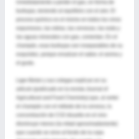
inmediatamente a perder el gas, en forma de
burbujas, teniendo al equilibrio con el aire. El
proceso químico es el mismo en todos los vinos
espumosos, las sidras, las cervezas, las soda y
las aguas minerales con gas, comentan. En el
champán, esas burbujas son inseparables de su
exquisitez, porque ensalzan el sabor, el aroma y
el gusto.
Liger-Belair y sus colegas explican en su
artículo (publicado en la revista Journal of
Agricultural and Food Chemistry) que, al verter
el champán con el método de la cerveza, la
concentración de CO2 disuelto en el vino
disminuye menos (la mitad aproximadamente)
que cuando se sirve al fondo de la copa