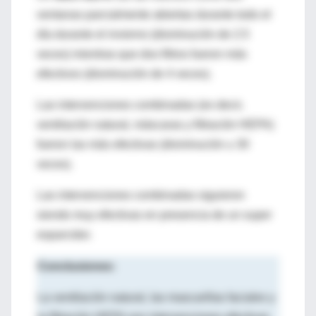
ventanas parcialmente abiertas durante todo el
día durante el invierno (disminución de 2.5
veces) mientras que dos filtros fueron más
efectivos (disminución de 4 veces).
Las intervenciones combinadas (es decir,
ventilación natural, máscaras y filtración HEPA)
fueron las más efectivas (disminución ≥ 30
veces).
Las intervenciones combinadas siguieron
siendo muy efectivas en presencia de un super
esparcidor.
Conclusiones:
La ventilación natural, las mascarillas faciales y