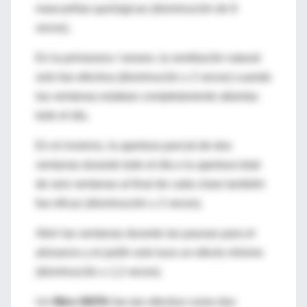
mascarillas quirúrgicas (disminución de 8
veces).
En la primavera / verano, la ventilación natural
solo fue efectiva (disminución ≥ 2 veces) cuando
las ventanas estaban completamente abiertas
todo el día.
En el invierno, la apertura parcial de dos
ventanas durante todo el día o la apertura total
de seis ventanas al final de cada clase también
fue eficaz (disminución ≥ 2 veces).
Abrir las ventanas durante las pausas para el
almuerzo y el jardín solo tuvo un efecto mínimo
(disminución ≤ 1,2 veces).
Un
filtro HEPA
fue tan efectivo como dos