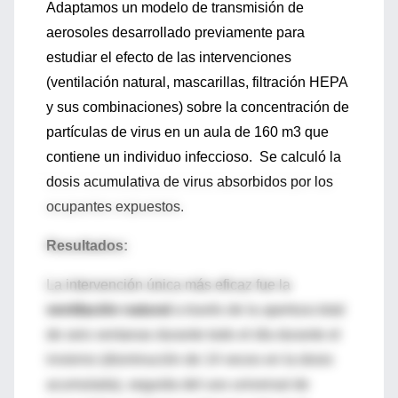
Adaptamos un modelo de transmisión de
aerosoles desarrollado previamente para
estudiar el efecto de las intervenciones
(ventilación natural, mascarillas, filtración HEPA
y sus combinaciones) sobre la concentración de
partículas de virus en un aula de 160 m3 que
contiene un individuo infeccioso. Se calculó la
dosis acumulativa de virus absorbidos por los
ocupantes expuestos.
Resultados:
La intervención única más eficaz fue la
ventilación natural
a través de la apertura total
de seis ventanas durante todo el día durante el
invierno (disminución de 14 veces en la dosis
acumulada), seguida del uso universal de