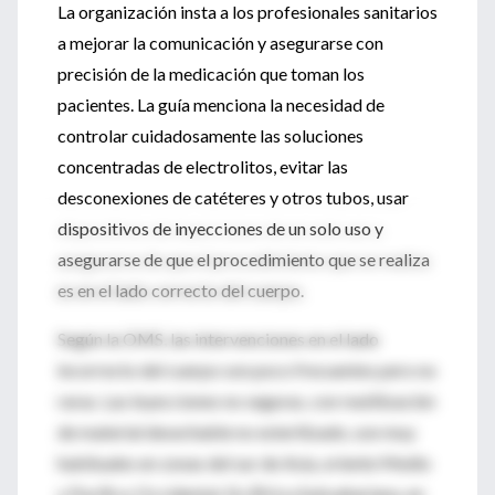
La organización insta a los profesionales sanitarios
a mejorar la comunicación y asegurarse con
precisión de la medicación que toman los
pacientes. La guía menciona la necesidad de
controlar cuidadosamente las soluciones
concentradas de electrolitos, evitar las
desconexiones de catéteres y otros tubos, usar
dispositivos de inyecciones de un solo uso y
asegurarse de que el procedimiento que se realiza
es en el lado correcto del cuerpo.
Según la OMS, las intervenciones en el lado
incorrecto del cuerpo son poco frecuentes pero no
raras. Las inyecciones no seguras, con reutilización
de material desechable no esterilizado, son muy
habituales en zonas del sur de Asia, oriente Medio
y Pacífico Occidental. En África Subsahariana, en