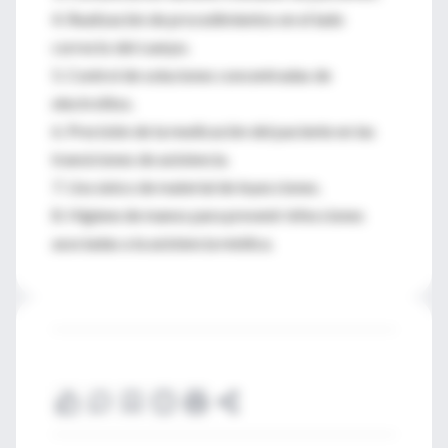
4. Realización de procedimientos en el lado
correcto del cuerpo.
5. Control de soluciones concentradas de
electrolitos.
6. Precisión de la medicación del paciente en las
transiciones de asistencia.
7. Uso único de material de inyecciones.
8. Higiene de manos para prevenir infecciones
asociadas a la asistencia médica.