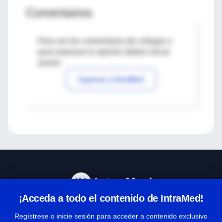
Comentarios
Para ver los comentarios de colegas o
para expresar tu opinión debes iniciar
sesión
Ingresar a IntraMed
¡Acceda a todo el contenido de IntraMed!
Centro de Ayuda
Regístrese o inicie sesión para acceder a contenido exclusivo