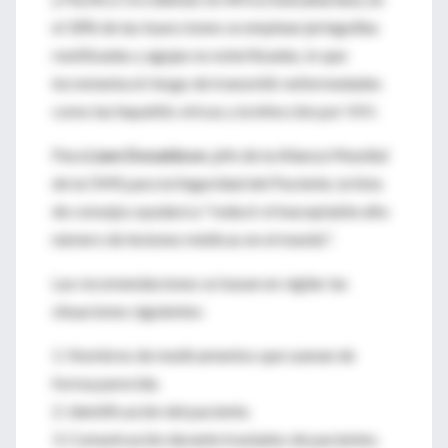
el 18% de las inyecciones se emplean jeringuillas
reutilizadas y agujas no esterilizadas, lo que
incrementa el riesgo de transmitir enfermedades
como las hepatitis víricas y la infección por VIH.
Para
Liam Donaldson
, jefe de la Alianza Mundial
de la OMS para la Seguridad del Paciente, la lista
de consejos ayudará a "reducir el inaceptable alto
número de lesiones médicas en el mundo".
Las recomendaciones se basan en vigilar las
situaciones siguientes:
1. Nombres de medicamentos que suenan de
forma parecida.
2. Identificación del paciente.
3. Comunicación durante traslados de pacientes.