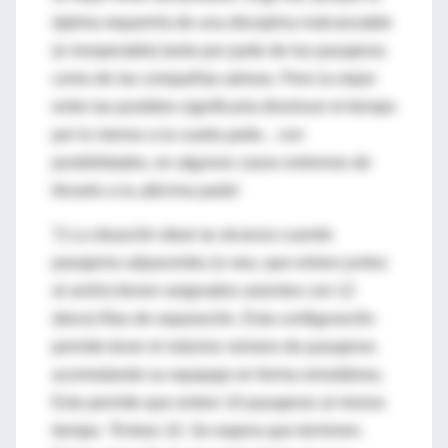
óptima requeriría de una disciplina inalcanzable
(e inesperable) tanto por parte de los pasajeros
como de las compañías aéreas. Pero la mejor
entre las posibles significaría disminuir el tiempo
por lo menos a la cuarta parte... con
posibilidades, en algunos casos extremos de
llevarlo a la ¡décima parte!
7) La situación ideal se alcanza cuando
pasajeros adyacentes (o sea, que entran juntos
al avión) tienen asignados asientos con 12
(doce) filas de separación. Esta configuración
permite tener el máximo número de pasajeros
acomodando su equipaje en forma simultánea.
Esto permite que entren 10 pasajeros al mismo
tiempo. “Entran 10. Se espera que terminen.