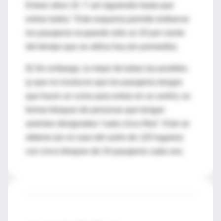
Entran otros 10. Y así siguiendo hasta que
entran todos.” Este esquema permite embarcar
los pasajeros ocupando sólo un 20 por ciento
del tiempo que se utiliza hoy (en promedio).
8) Sin embargo, la mejor de todas las posibles
(y que no involucre que los pasajeros tengan
que hacer un curso para entrar en un avión), es
formar bloques de personas que tengan
asientos designados “cada cinco filas”. Esto se
obtiene (en el caso del avión de 120 lugares)
con cinco bloques de 24 pasajeros cada uno.