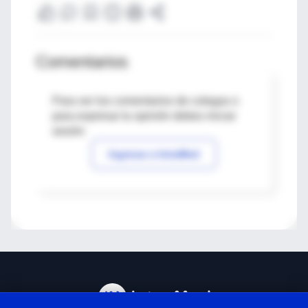
Comentarios
Para ver los comentarios de colegas o
para expresar tu opinión debes iniciar
sesión
Ingresar a IntraMed