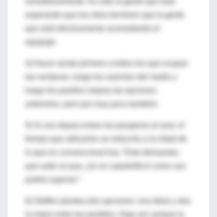
simultáneamente. Es más la gente que está
esperando que los otros terminen que la gente
que está efectivamente acomodando el
equipaje.
4) Hacer sentar primero a todos los que ocupan
las ventanas, luego los asientos del medio y
luego los pasillos mejora las opciones
anteriores, pero por muy poco también.
5) Si uno dejara entrar los pasajeros al azar, el
tiempo que utilizarían se reduciría a la mitad de
lo que es convencional hoy. “Esto demuestra
que subir al azar, ¡no es catastrófico! como uno
podría suponer.”
6) Steffen plantea dos opciones: una ideal y otra
la mejor entre las posibles. Digo así, porque la