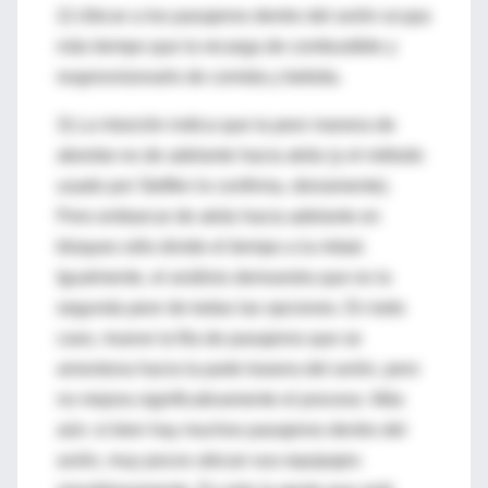
2) Ubicar a los pasajeros dentro del avión ocupa
más tiempo que la recarga de combustible y
reaprovisionarlo de comida y bebida.
3) La intuición indica que la peor manera de
abordar es de adelante hacia atrás (y el método
usado por Steffen lo confirma, obviamente).
Pero embarcar de atrás hacia adelante en
bloques sólo divide el tiempo a la mitad.
Igualmente, el análisis demuestra que es la
segunda peor de todas las opciones. En todo
caso, mueve la fila de pasajeros que se
amontona hacia la parte trasera del avión, pero
no mejora significativamente el proceso. Más
aún: si bien hay muchos pasajeros dentro del
avión, muy pocos ubican sus equipajes