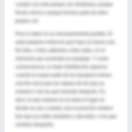
cumplir con esto porque son familiares, porque
llevan chicos o porque forman parte de otros
grupos, etc.
Pero lo ideal no es necesariamente posible. El
autor propone entonces que haya al menos una
fila libre, o bien adelante o bien atrás, en el
momento que acomoda su equipaje. Y como
consecuencia, la mejor distribución aparece
cuando la mayor parte de los pasajeros tienen
una fila vacía que los separa de los que ya
entraron o de los que entrarán después. Es
decir, lo que importa no es tanto el lugar en
donde se van a sentar, sino la posición relativa
(los que ya están sentados y ubicados, o los que
vendrán después).