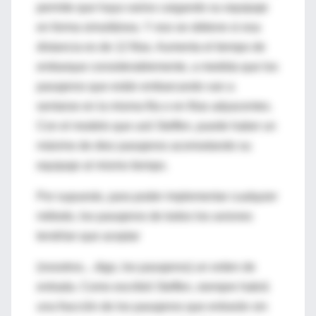
permite que haya varios cargando su equipaje
en forma simultánea. Y eso se obtiene si esa
distancia es de 12 filas. Aumenta el tiempo de
embarque considerablemente, a medida que los
pasajeros que están embarcando van a
sentarse en la misma fila o en filas adyacentes.
Con el modelo que usó Steffen, puede haber un
máximo de diez pasajeros acomodando su
equipaje al mismo tiempo.
Por supuesto, para poder implementar cualquier
método, los pasajeros de todos los aviones
tendrían que aceptar
(nosotros... digo, los pasajeros) un orden de
entrada. Como escribió Steffen, siempre habrá
una fracción de los pasajeros que entrarán sin