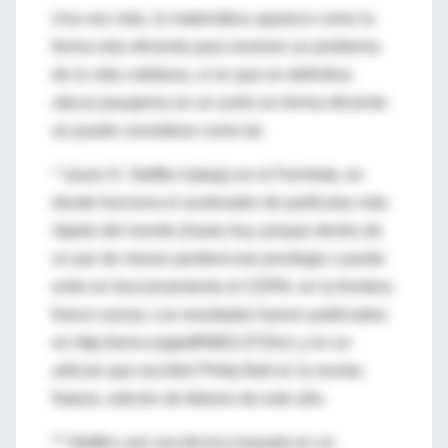
Una vez más, la matemática aparece como la
forma más eficiente para resolver un problema
de la vida cotidiana, si es que en definitiva
ubicar pasajeros en un avión en forma eficiente
se puede considerar como tal.
* Jason H. Steffen trabaja en el Fermilab, en
donde funciona el acelerador de partículas más
rápido del mundo (hasta hoy, porque dentro de
un par de meses perderá ese privilegio cuando
entre en funcionamiento el CERN, en la frontera
franco-suiza). Los resultados fueron publicados
en http://arxiv.org/pdf/0802.0733v1 y en un
artículo que escribió Philip Ball en la revista
Nature, edición de febrero de este año.
** Steffen usó una técnica basada en un