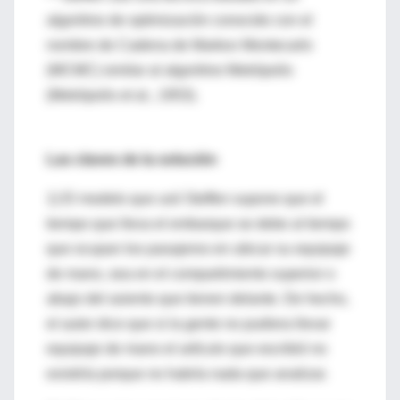
algoritmo de optimización conocido con el
nombre de Cadena de Markov Montecarlo
(MCMC) similar al algoritmo Metrópolis
(Metrópolis et al., 1953).
Las claves de la solución
1) El modelo que usó Steffen supone que el
tiempo que lleva el embarque se debe al tiempo
que ocupan los pasajeros en ubicar su equipaje
de mano, sea en el compartimiento superior o
abajo del asiento que tienen delante. De hecho,
el autor dice que si la gente no pudiera llevar
equipaje de mano el artículo que escribió no
existiría porque no habría nada que analizar.