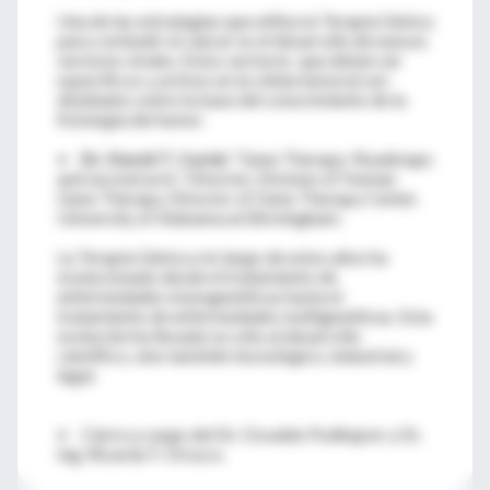
Una de las estrategias que utiliza la Terapia Génica
para combatir el cáncer es el desarrollo de nuevos
vectores virales. Estos vectores que deben ser
específicos y activos en la célula tumoral son
diseñados sobre la base del conocimiento de la
fisiología del tumor.
•
Dr. David T. Curiel
. “Gene Therapy: Roadmaps
and second acts”. Director, Division of Human
Gene Therapy. Director of Gene Therapy Center.
University of Alabama at Birmingham.
La Terapia Génica a lo largo de estos años ha
evolucionado desde el tratamiento de
enfermedades monogenéticas hasta el
tratamiento de enfermedades multigenéticas. Esta
evolución ha llevado no sólo al desarrollo
científico, sino también tecnológico, industrial y
legal.
• Cierre a cargo del Dr. Osvaldo Podhajcer y Dr.
Ing. Ricardo F. Orosco.