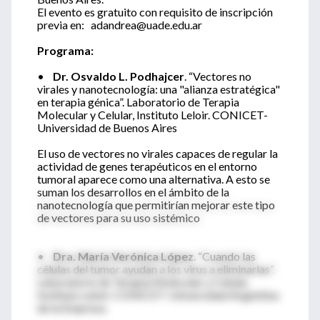
El evento es gratuito con requisito de inscripción
previa en: adandrea@uade.edu.ar
Programa:
•
Dr. Osvaldo L. Podhajcer
. “Vectores no
virales y nanotecnología: una "alianza estratégica"
en terapia génica”. Laboratorio de Terapia
Molecular y Celular, Instituto Leloir. CONICET-
Universidad de Buenos Aires
El uso de vectores no virales capaces de regular la
actividad de genes terapéuticos en el entorno
tumoral aparece como una alternativa. A esto se
suman los desarrollos en el ámbito de la
nanotecnología que permitirían mejorar este tipo
de vectores para su uso sistémico
•
Dra. María Verónica López
. “Cuando las
células del tumor ayudan a los virus a eliminarlas”.
Laboratorio de Terapia Molecular y Celular,
Instituto Leloir. CONICET-Universidad Argentina
de la Empresa.