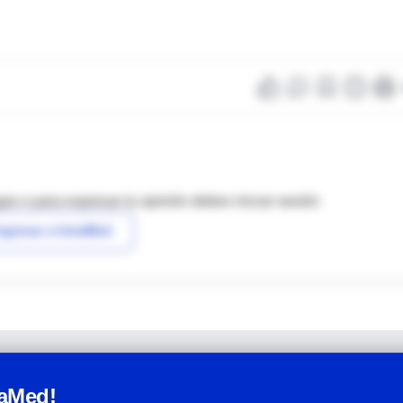
as o para expresar tu opinión debes iniciar sesión
ngresar a IntraMed
raMed!