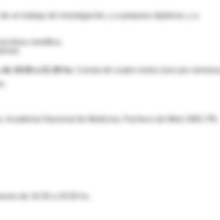
e un trabajo de investigación, y a preparar objetivos, y a
critura científica.
ernet.
de 19.00 a 21.30 hs.
Consta de cuatro mulos (uno por semana
s.
cas. Academia Nacional de Medicina, Pacheco de Melo 3081 PB.
eves de 16.30 a 20.00 hs .