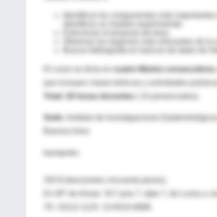
Identificar los componentes más importantes d
identificar un modelo experimental.
Estructurar el proyecto de tesis.
Observar los aspectos más relevantes de la es
Buscar bibliografía en bancos de datos de Int
El curso se dicta en
cuatro Martes consecutivos, 
que incluyen clases teóricas y actividades práctica
Total: 20 horas docentes
( 10 presenciales).
Sede:
Instituto de Investigaciones Epidemiológi
Buenos Aires
Inscripción:
250 $ (doscientos cincuenta pesos).
En MT de Alvear 817 piso 7, dpto 7, de Lunes a Ju
TE: 43112-1125. 15-6510-6888.