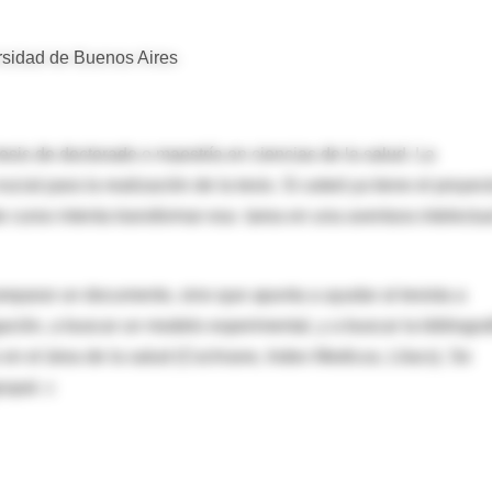
rsidad de Buenos Aires
esis de doctorado o maestría en ciencias de la salud. La
cial para la realización de la tesis. Si usted ya tiene el proyect
e curso intenta transformar esa tarea en una aventura intelectua
preparar un documento, sino que apunta a ayudar al tesista a
ación, a buscar un modelo experimental, y a buscar la bibliogra
n el área de la salud (Cochrane, Index Medicus, Lilacs). Se
rupal. c