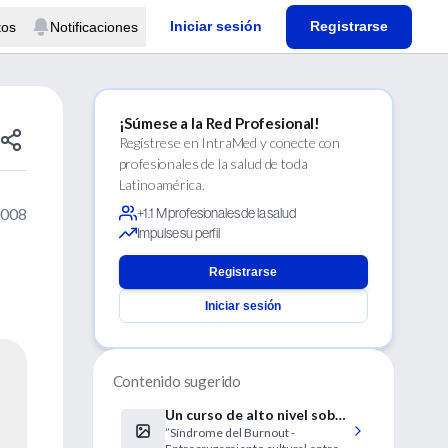
Iniciar sesión
Registrarse
tos
Notificaciones
¡Súmese a la Red Profesional!
Regístrese en IntraMed y conecte con
profesionales de la salud de toda
Latinoamérica.
2008
+1.1 M profesionales de la salud
Impulse su perfil
Registrarse
Iniciar sesión
Contenido sugerido
Un curso de alto nivel sobre
”Síndrome del Burnout -
Sme. de Burnout