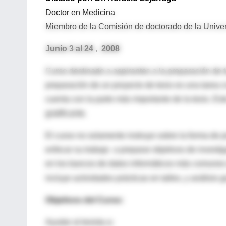
Doctor en Medicina
Miembro de la Comisión de doctorado de la Unive
Junio 3 al 24 , 2008
Curso destinado a aspirantes a la preparación de t
preparación de un proyecto de tesis es una tarea cru
cuenta con la parte más importante de la tesis. Est
gratificante.
El curso no solamente instruye sobre la forma de 
enfocar su trabajo a preparar objetivos de investig
en los bancos de datos informáticos más comunes e
incluye actividades prácticas en talles, y análisis g
Objetivos del Curso:
Ayudar al tesista a: