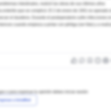
roblemas intestinales, realizó las obras de sus últimos años
una enteritis que se complicó. El 2 de enero de 1941 es operado 
esecan el duodeno. Durante el postoperatorio sufre infecciones e
onces cuando empieza a pintar con pértiga (ver foto) y a realiz
as o para expresar tu opinión debes iniciar sesión
ngresar a IntraMed