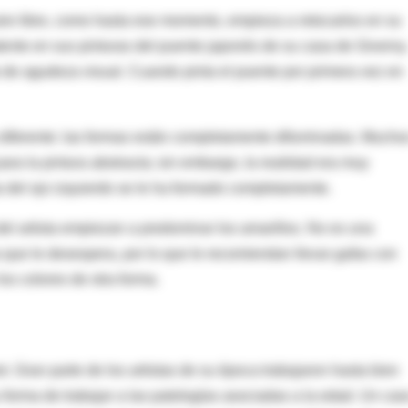
ire libre, como hasta ese momento, empieza a retocarlos en su
tente en sus pinturas del puente japonés de su casa de Giverny
a de agudeza visual. Cuando pinta el puente por primera vez en
y diferente: las formas están completamente difuminadas. Mucho
para la pintura abstracta; sin embargo, la realidad era muy
ta del ojo izquierdo se le ha formado completamente.
del artista empiezan a predominar los amarillos. No es una
 que le desespera, por lo que le recomiendan llevar gafas con
los colores de otra forma.
. Gran parte de los artistas de su época trabajaron hasta bien
 forma de trabajar a las patologías asociadas a la edad. Un cas