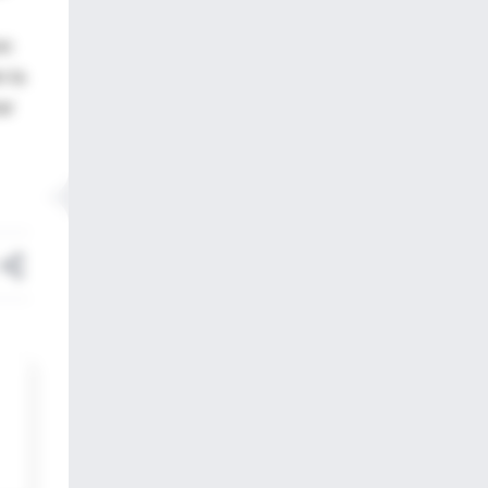
en
n la
ar