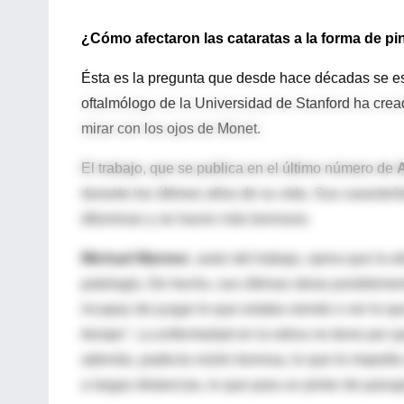
¿Cómo afectaron las cataratas a la forma de pi
Ésta es la pregunta que desde hace décadas se están
oftalmólogo de la Universidad de Stanford ha crea
mirar con los ojos de Monet.
El trabajo, que se publica en el último número de
durante los últimos años de su vida. Sus característ
difuminan y se hacen más borrosos.
Michael Marmor
, autor del trabajo, opina que la
patología. De hecho, sus últimas obras posibleme
incapaz de juzgar lo que estaba viendo o ver lo q
tiempo". La enfermedad en la retina no tiene por qu
además, padecía visión borrosa, lo que le impedía v
a largas distancias, lo que para un pintor de paisa