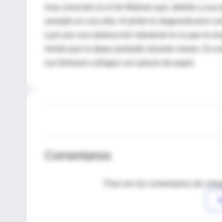
muy conocido es el de Matisse que, debido a sus p
sentado en una silla. Al pintor le diagnosticaron 
Lyon por una obstrucción intestinal en la que le r
herida que le dejan postrado durante meses. Es ent
sus famosos collages con piezas de papel.
Comentarios
Para ver los comentarios de coleg
I