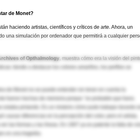
ntar de Monet?
 haciendo artistas, científicos y críticos de arte. Ahora, un
do una simulación por ordenador que permitirá a cualquier per
Archives of Opthalmology
, muestra cómo era la visión del pint
icas: tiende a destacar los colores amarillos, los perfiles se
 obra de Monet no se puede entender sin tener en cuenta la
nte fueron hechas de memoria porque "es probable que fuera
ue estaba pintando. Es un misterio cómo pudo trabajar durante e
é causar diferencias en la percepción del color, pero el artista,
er las formas y las líneas. En 1907 ya es patente la falta de vi
jes es una tragedia.