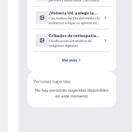
permitirá determinar con mayor
de aterosclerosis
precisión el tratamiento para los
enfermos.
¿Volvería Ud. a elegir la
Con motivo del Día del Médico lo
profesión de médico?
invitamos a dejar su opinión en
nuestra encuesta on line.
Cribados de retinopatía
Clasificación automática de
diabética
imágenes digitales.
Ver más
Personas sugeridas
No hay personas sugeridas disponibles
en este momento