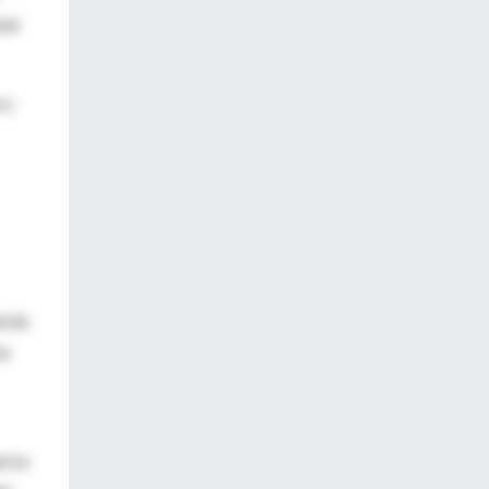
nal
 y
d de
 a
erza