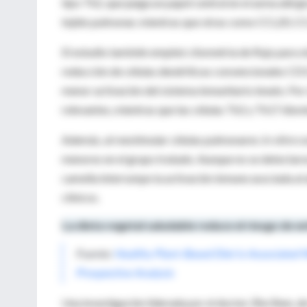
tipo Th2, que juega un papel central en el asma alér
tejido pulmonar, mientras que otras como CCL20, CCL
El estudio también empleó citometría de flujo para 
reducción de células dendríticas convencionales CD1
menor activación del sistema inmunitario innato. Por
relevantes, mientras que las células Th2 y Th17 dis
Además, al reestimular células pulmonares
in vitro
co
menores en el grupo tratado. Aunque no se detectaron
camella interrumpe la activación inmune asociada al 
clínicos.
La dieta vegetal saludable reduce el riesgo de 
Fuente:
Healthy Plant-Based Diet Is Associated 
Prospective Analysis
Una investigación liderada por el doctor Zhe Shen, d