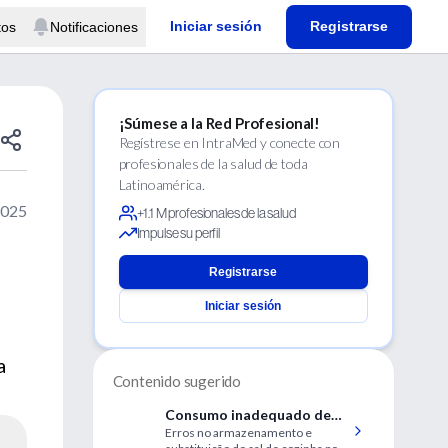
Iniciar sesión
Registrarse
tos
Notificaciones
¡Súmese a la Red Profesional!
Regístrese en IntraMed y conecte con
profesionales de la salud de toda
Latinoamérica.
2025
+1.1 M profesionales de la salud
Impulse su perfil
Registrarse
Iniciar sesión
a
Contenido sugerido
Consumo inadequado de
Erros no armazenamento e
iodo coloca em risco saúde