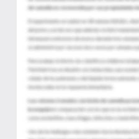
de camella es reconocida por sus propiedades 
El experimento se realizó en 30 ratones BALB/c, distr
del polvo y un tercero que además recibió tratamien
intranasal a extractos de ácaros durante tres semanas
se administró por vía oral cinco veces por semana a pa
Para evaluar el efecto, los científicos midieron la hi
FlexiVent tras un desafío con metacolina, una susta
celular de los pulmones y del líquido broncoalveolar,
involucradas en la respuesta inmunitaria.
Los ratones tratados con leche de camella presen
bronquial
en comparación con los que no la recibier
como eosinófilos, macrófagos, linfocitos y neutrófilo
Uno de los hallazgos más notables fue la disminución d