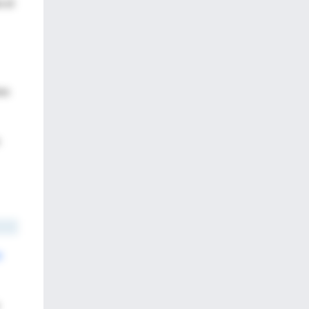
 el
nes
e