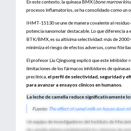
En este contexto, la quinasa BMX (
bone marrow kina
procesos inflamatorios, se ha consolidado como un o
IHMT-15130 se une de manera covalente al residuo de
potencia nanomolar destacable. Lo que diferencia a 
BTK/BMX, es su altísima selectividad: más de 2000 
minimiza el riesgo de efectos adversos, como fibrilac
El profesor Liu Qingsong explicó que este inhibidor 
limitaciones de los fármacos inhibidores de quinasas 
preclínica,
el perfil de selectividad, seguridad y
para avanzar a ensayos clínicos en humanos
.
La leche de camella reduce significativamente l
Fuente:
The effect of camel milk on house dust m
Un equipo de investigadores del Instituto de Mecánic
de camella atenúa notablemente los síntomas de asm