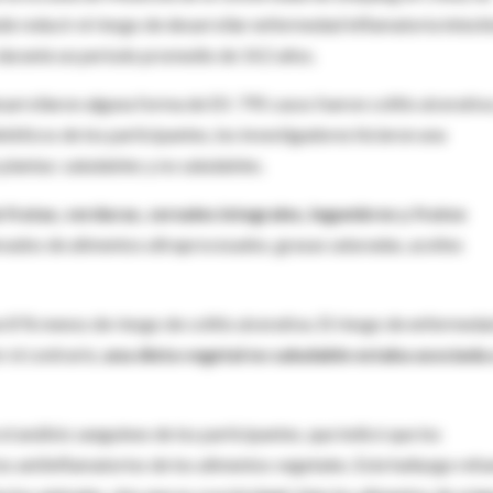
e reducir el riesgo de desarrollar enfermedad inflamatoria intesti
s durante un periodo promedio de 14,5 años.
rrollaron alguna forma de EII: 795 casos fueron colitis ulcerativa
éticos de los participantes, los investigadores hicieron una
 plantas: saludables y no saludables.
e frutas, verduras, cereales integrales, legumbres y frutos
evados de alimentos ultraprocesados, grasas saturadas, aceites
n 8 % menos de riesgo de colitis ulcerativa. El riesgo de enfermeda
 el contrario,
una dieta vegetal no saludable estaba asociada
l análisis sanguíneo de los participantes, que indicó que los
os antiinflamatorios de los alimentos vegetales. Este hallazgo refu