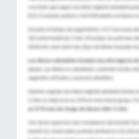
concluido que seguir una dieta vegetal saludable pued
(EII). El estudio analizó a 143 434 adultos británico
Durante el tiempo de seguimiento, 1117 personas desa
322 enfermedad de Crohn. Al evaluar los patrones diet
distinción clave entre dos tipos de dietas basadas en
Las dietas saludables incluían una alta ingesta d
secos.
Las dietas no saludables contenían niveles el
vegetales refinados y azúcares añadidos.
Quienes seguían una dieta vegetal saludable tenían u
Crohn se reducía en un 14 % en este mismo grupo. Por
un 15 % más de riesgo de desarrollar Crohn
.
Uno de los aspectos más reveladores del estudio fue e
beneficios observados podrían atribuirse a los efect