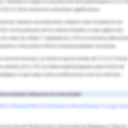
gica. También se redujo la concentración de la quimioquina CCL17 en
22 e IL-33 no mostraron variaciones significativas.
observar cambios en poblaciones celulares clave. Se detectó una
1b+ en los pulmones de los ratones tratados, lo que sugiere una
 otro lado, las células T reguladoras y Th1 no mostraron alteracio
minuyeron, reforzando el efecto inmunomodulador de la leche.
n extracto de ácaro, se observó que los niveles de IL-5 e IL-13 eran
 cambios en IL-17A, la evidencia global apunta a que la leche de
alérgeno, lo que reduce tanto la inflamación como los síntomas
enfermedades inflamatorias intestinales
With a Reduced Risk of Inflammatory Bowel Disease: A Large-Scal
e la Escuela de Medicina de la Universidad de Zhejiang en China, ha