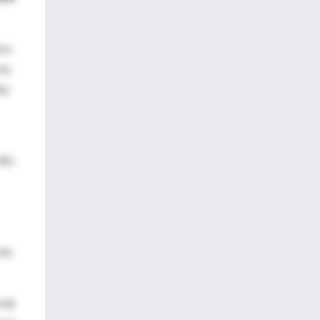
ros
rma
ty,
ido
ias
e de