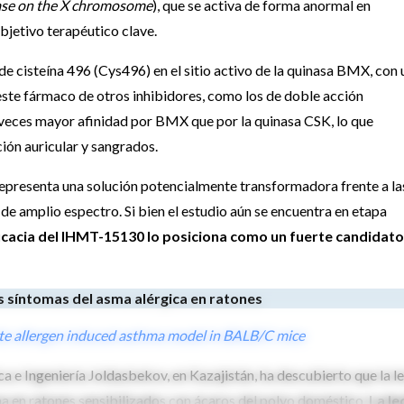
se on the X chromosome
), que se activa de forma anormal en
bjetivo terapéutico clave.
 cisteína 496 (Cys496) en el sitio activo de la quinasa BMX, con 
este fármaco de otros inhibidores, como los de doble acción
veces mayor afinidad por BMX que por la quinasa CSK, lo que
ión auricular y sangrados.
representa una solución potencialmente transformadora frente a la
de amplio espectro. Si bien el estudio aún se encuentra en etapa
 eficacia del IHMT-15130 lo posiciona como un fuerte candidato
os síntomas del asma alérgica en ratones
ite allergen induced asthma model in BALB/C mice
a e Ingeniería Joldasbekov, en Kazajistán, ha descubierto que la l
a en ratones sensibilizados con ácaros del polvo doméstico.
La le