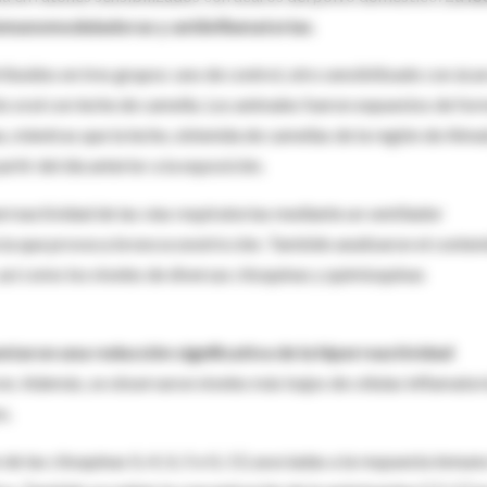
inmunomoduladoras y antiinflamatorias
.
ibuidos en tres grupos: uno de control, otro sensibilizado con áca
to oral con leche de camella. Los animales fueron expuestos de fo
, mientras que la leche, obtenida de camellas de la región de Alma
rtir del día anterior a la exposición.
perreactividad de las vías respiratorias mediante un ventilador
ncia que provoca broncoconstricción. También analizaron el conten
 así como los niveles de diversas citoquinas y quimioquinas
taron una reducción significativa de la hiperreactividad
on. Además, se observaron niveles más bajos de células inflamator
s.
e las citoquinas IL-4, IL-5 e IL-13, asociadas a la respuesta inmun