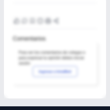
Comentarios
Para ver los comentarios de colegas o
para expresar tu opinión debes iniciar
sesión
Ingresar a IntraMed