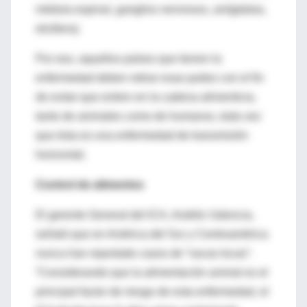
médula espinal, ganglios nerviosos, amígdalas,
etcétera).
Por eso, aquellos países que tienen la
enfermedad deben retirar esas partes con el fin
de evitar que entren en la cadena alimenticia,
tanto de animales como de humanos, toda vez
que ésta es una enfermedad de transmisión
horizontal.
Control de alimentos
El gerente General del ICA, Andrés Valencia,
señaló que en América del Sur y Centroamérica
nunca han reportado casos de “vacas locas”.
“Considerando que la alimentación animal es el
principal factor de riesgo de esta enfermedad, el