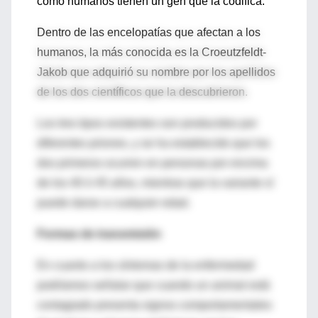
como humanos tienen un gen que la codifica.
Dentro de las encelopatías que afectan a los
humanos, la más conocida es la Croeutzfeldt-
Jakob que adquirió su nombre por los apellidos
de los dos científicos que la descubrieron.
Los tres tipos existentes son producidos por
diferentes priones, y se ha establecido que los
dos primeros ocurren en personas por encima
de los 40 ó 45 años, mientras que la variante sí
puede darse a cualquier edad.
Formas de transmisión
En cuanto a los síntomas de la enfermedad
podríamos señalar que cuando un animal está
contagiado presenta signos comportamentales