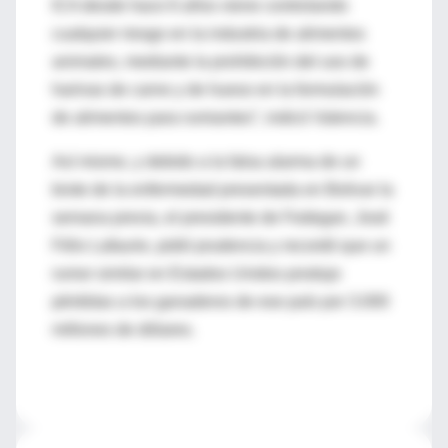
ICA desde hace 6 años viene controlando
cualquier riesgo en la industria de alimentos
animales, mediante la prohibición del uso de
harinas de carne y de hueso en la formulación
de alimentos para rumiantes”, indicó Valencia.
Así mismo, y debido a la falsa alarma de un
brote de la enfermedad presentada en Bolivar la
semana previa, el presidente de Fedegan, José
Félix Lafaurie, pidió prudencia y recordó que un
rumor similar en Estados Unidos produjo
pérdidas a los ganaderos de ese país por 3.000
millones de dólares.