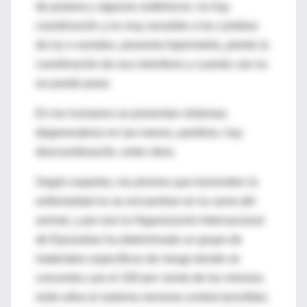
de postura y algunos sistémicos: no hay
coordinación y es muy sensible a los cambios
de luz o sonidos, presenta hipermetría, pierde la
coordinación de sus miembros y cuando cae no
se puede parar.
En los humanos se presentan síntomas
degenerativos en las manos, parálisis, hay
descoordinación, entre otros.
Según expertos, los priones que transmiten la
enfermedad no se encuentran en la carne del
animal, y por eso la Organización Internacional
de Epizootias ha determinado un grupo de
materiales específicos de riesgo donde se
concentra casi el 100 por ciento de los mismos,
entre ellos el sistema nervioso central (encéfalo,