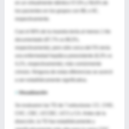
en un virtualmente idéntico 57,0% y 56,6% de
los pacientes en los grupos con IBL e IIC,
respectivamente.
Casi el 90% de la muestra tenía al menos 1 lito
documentado (87,7% vs 86,5%,
respectivamente), pero sólo cerca del 5% tenía
una enfermedad hepática preexistente (6,3% vs
4,1%, respectivamente), más comúnmente
cirrosis. Ninguna de estas diferencias se acercó
a ser estadísticamente significativa.
>
Visualización
Se evaluaron las TD de 7 estructuras: CC, CHD,
CHC, CBC, UCCBC, UCV y CA. Antes de la
disección, la TD fue estadísticamente y