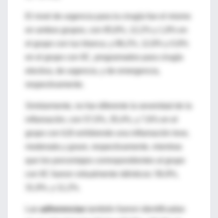
El nivel de urgencia para la cirugía fue el mismo
en ambos grupos, con 85,8%, 12,2% y 1,9% en
el grupo con luz blanca, y 86,2%, 12,8% y 0,9%
en el grupo con IIC, programados para cirugía
electiva, de urgencia, y de emergencia,
respectivamente.
Similarmente, no fue diferente la severidad de la
inflamación, con 57,0%, 35,4%, y 7,6% en el
grupo con ILB exhibiendo una inflamación leve,
moderada y grave, respectivamente, mientras
que los porcentajes correspondientes al grupo
con IIC fueron virtualmente idénticos: 56,9%,
31,9%, y 11,2%.
Las
adherencias
también fueron identificadas