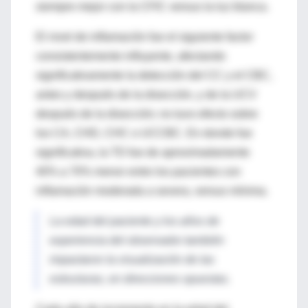
siempre mejor con la CFIC versus la luz blanca.
El nivel de inflamación fue el siguiente factor
consistentemente influyente, afectando
significativamente la detección del CC y el CBC,
antes y después de la disección, y de la UCV
después de la disección; no tuvo efecto sobre
los CA, CHD, CHC o UCCBC. En donde fue
significativa, la TD fue de aproximadamente
40% a 70% menor entre los pacientes con
inflamación moderada a severa, versus mínima.
La edad del paciente y los años de
experiencia del observador también
impactaron la visualización de las
estructuras, en direcciones opuestas.