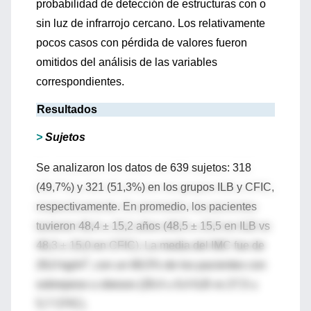
probabilidad de detección de estructuras con o
sin luz de infrarrojo cercano. Los relativamente
pocos casos con pérdida de valores fueron
omitidos del análisis de las variables
correspondientes.
Resultados
>
Sujetos
Se analizaron los datos de 639 sujetos: 318
(49,7%) y 321 (51,3%) en los grupos ILB y CFIC,
respectivamente. En promedio, los pacientes
tuvieron 48,4 ± 15,2 años (48,5 ± 15,5 en ILB vs
48,3 ± 15,0 en CFIC). La media del IMC fue de
2
28,0 kg/m
, con un 68,5% de los pacientes con
sobrepeso u obesos (28,4 ± 6,4 ILB vs 27,5 ±
5,7 CFIC).