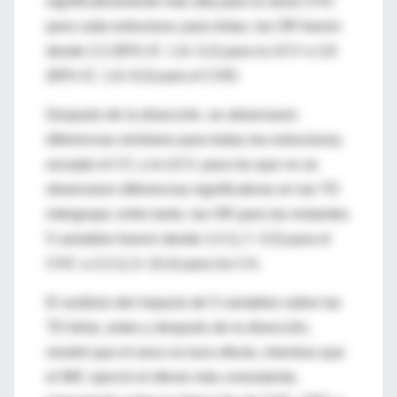
significativamente más alta para la rama CFIC
para cada estructura; para éstas, las OR fueron
desde 2,3 (95% IC: 1,6–3,2) para la UCV a 3,6
(95% IC: 1,6–9,3) para el CHD.
Después de la disección, se observaron
diferencias similares para todas las estructuras,
excepto el CC y la UCV, para los que no se
observaron diferencias significativas en las TD
intergrupo; entre tanto, las OR para las restantes
5 variables fueron desde 2,4 (1,7–3,5) para el
CHC a 3,3 (1,3–10,4) para los CA.
El análisis del impacto de 5 variables sobre las
TD biliar, antes y después de la disección,
mostró que el sexo no tuvo efecto, mientras que
el IMC ejerció el efecto más consistente,