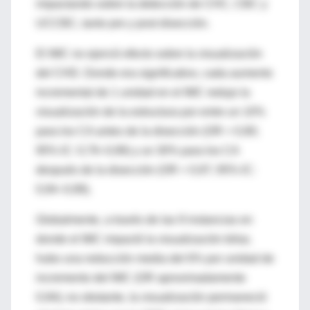
impactando sobre la detección de CHC, CBC y
UCCBC, tanto pre y post disección.
El IMC no ejerció efecto sobre la visualización
del CHD. Donde era significativo, cada aumento
incremental de 1 unidad en el IMC redujo la
visualización de la estructura por entre un 10%
para los CA antes de la disección (OR = 0,90;
95% IC: 0,79–0,99) y un 30% para los CA
después de la disección (OR = 0,97; 95% IC:
0,94–0,99).
Globalmente, a través de las 9 instancias en
donde el IMC impactó la visualización biliar,
hubo una reducción media del 6% por unidad de
incremento del IMC (OR aproximadamente
0,94); no obstante, la visualización permaneció