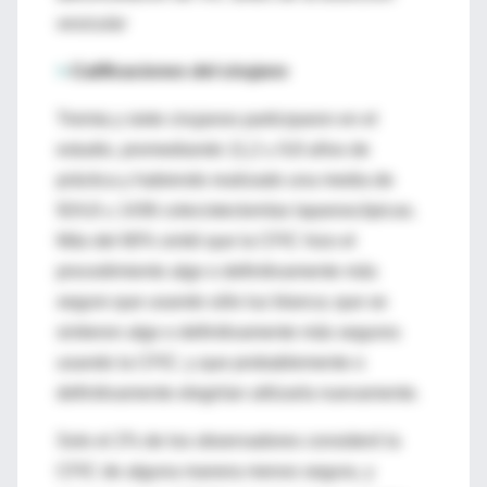
vesicular
>
Calificaciones del cirujano
Treinta y siete cirujanos participaron en el
estudio, promediando 11,2 ± 9,8 años de
práctica y habiendo realizado una media de
924,8 ± 1436 colecistectomías laparoscópicas.
Más del 80% sintió que la CFIC hizo el
procedimiento algo o definitivamente más
seguro que usando sólo luz blanca; que se
sintieron algo o definitivamente más seguros
usando la CFIC; y que probablemente o
definitivamente elegirían utilizarla nuevamente.
Solo el 2% de los observadores consideró la
CFIC de alguna manera menos segura, y