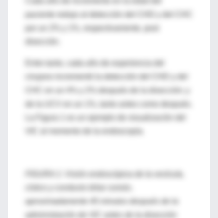
Cada año de incremento en la edad del
paciente redujo al detección del CHD y del CHC
por un 2% y 1%, respectivamente, post
disección.
Entre tanto, cada año de experiencia del
cirujano incrementó la detección del CHD y del
CHC en un 4% y 2% después de la disección; y
de la UCV en un 1%, tanto antes como después.
La Figura 1 es un ejemplo de visualización del
VIC al momento de la endoscopía.
FIGURA 1: Visión endoscópica de la vesícula,
cístico y conducto biliar común,
aproximadamente 45 minutos después de la
administración de VIC antes de la disección