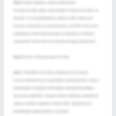
Clase 5:
Estrés, depresión y sistema cardiovascular.
Concepto de estrés, distrés, carga alostática. El impacto del estrés y la
depresión en la neuroplasticidad y resiliencia celular. Papel de las
hormonas, neurotrofina y neurotransmisores, el eje HPA. Acción de los
antidepresivos. Repercusión del estrés y la depresión en el sistema
cardiovascular. Teorías sobre el incremento del riesgo cardiovascular.
Clase 6:
Teoría y Clínica del Ataque de Pánico
Clase 7:
Novedades en la clínica y terapéutica de las psicosis
Las cinco dimensiones de la esquizofrenia. Esquizofrenia tipo I y tipo II.
Neurobiología y modulación farmacológica. Abordaje farmacológico:
elección del antipsicótico, manejo de efectos colaterales. Antipsicóticos
atípicos y síndrome metabólico. Estudio CATIE. Tratamiento de la
sintomatología negativa primaria y secundaria.