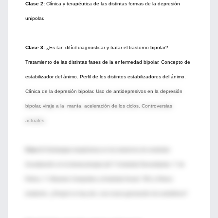
Clase 2:
Clínica y terapéutica de las distintas formas de la depresión
unipolar.
Clase 3:
¿Es tan difícil diagnosticar y tratar el trastorno bipolar?
Tratamiento de las distintas fases de la enfermedad bipolar. Concepto de
estabilizador del ánimo. Perfil de los distintos estabilizadores del ánimo.
Clínica de la depresión bipolar. Uso de antidepresivos en la depresión
bipolar, viraje a la manía, aceleración de los ciclos. Controversias
actuales.
Clase 4:
Estrategias terapéuticas en los trastornos de ansiedad.
Actualización en la farmacoterapia del T. Ansiedad Generalizado, T. de
Pánico, T. Obsesivo Compulsivo y Ansiedad Social. TOC y Pánico
resistente. ¿Porqué no hay aún, una nueva generación de ansiolíticos?