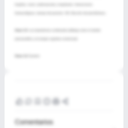
hepático, renal, cardiovascular y respiratorio. Interacciones
farmacológicas, manejo del paciente HIV. Elección del psicofármaco.
Clase 13:
Los tratamientos combinados (diálogo entre el modelo
psicoanalítico y la terapia cognitiva conductual)
Clase 14:
Examen
Comentarios