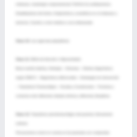
embarazo, teratología comportamental. Perfil de los antidepresivos.
Estabilizadores del ánimo. Antipsicóticos y ansiolíticos en el embarazo y
lactancia. Cuando y como medicar a una embarazada.
Clase 10:
Las urgencias psiquiátricas
Clase 11:
Déficit de Atención e Hiperactividad.
Breve reseña histórica. Etiología – Síntomas – Criterios diagnósticos
según DSM IV – Diagnósticos diferenciales – Estrategias de intervención
– Tratamiento Farmacológico – Escalas y Cuestionarios – Fronteras y
contactos entre diferentes miradas teóricas y diferentes disciplinas.
Clase 12:
Tratamiento psicofarmacológico del paciente clínicamente
enfermo
Precauciones a tener en cuenta en los pacientes con compromiso