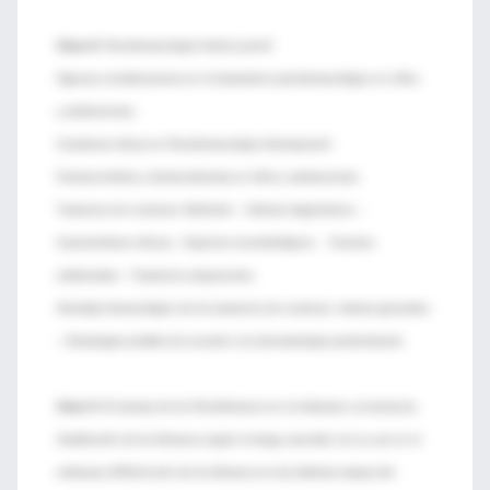
Clase 8:
Psicofarmacología Infanto juvenil
Algunas consideraciones en el tratamiento psicofarmacológico en niños
y adolescentes.
Cuestiones éticas en Psicofarmacología infantojuvenil.
Farmacocinética y farmacodinamia en niños y adolescentes.
Trastornos de conducta: Definición – Criterios diagnósticos –
Características clínicas – Aspectos neurobiológicos - Factores
ambientales – Trastornos subyacentes.
Abordaje farmacológico de los trastornos de conducta: criterios generales
– Estrategias posibles de acuerdo a la sintomatología predominante.
Clase 9:
El manejo de los Psicofármacos en el embarazo y la lactancia.
Clasificación de los fármacos según el riesgo asociado con su uso en el
embarazo (FDA) Acción de los fármacos en las distintas etapas del