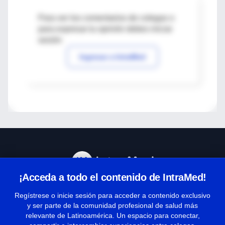
Para ver los comentarios de colegas o
para expresar tu opinión debes iniciar
sesión
Ingresar a IntraMed
¡Acceda a todo el contenido de IntraMed!
Centro de Ayuda
Regístrese o inicie sesión para acceder a contenido exclusivo
y ser parte de la comunidad profesional de salud más
relevante de Latinoamérica. Un espacio para conectar,
Términos y condiciones