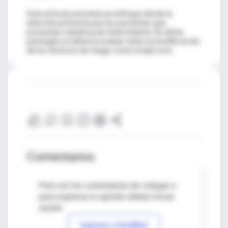
Este artículo presenta un enfoque desde la
atención primaria para los pacientes que
presentan claudicación intermitente. En dicha
patología se debería evaluar tanto la modificación
de los factores de riesgo como el ejercicio.
Comentarios
Para ver los comentarios de colegas o
para expresar tu opinión debes iniciar
sesión
Ingresar a IntraMed