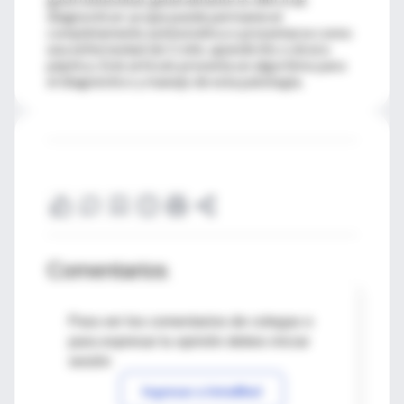
diagnosticar ya que puede permanecer
completamente asintomática o presentarse como
una enfermedad de Crohn, apendicitis o úlcera
péptica. Este artículo presenta un algoritmo para
el diagnóstico y manejo de esta patología.
Comentarios
Para ver los comentarios de colegas o
para expresar tu opinión debes iniciar
sesión
Ingresar a IntraMed