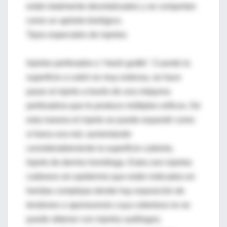
están totalmente desvitalizados y se comportan
como un apósito biológico.
Tipos especiales de injertos
Injertos perforados o “mesh grafts”. Cuando la
superficie a cubrir es muy extensa, se hace
pasar al injerto a través de una máquina
perforadora que le produce múltiples orificos. De
esta manera el injerto se puede expandir como
si fuera una red, aumentando
considerablemente la superficie cubierta.
Injerto de dermis homóloga. Estos son injertos
cutáneos sin epidermis que están indicados en
heridas complejas donde hay exposición de
tendones o aponeurosis cuya cobertura no se
puede obtener con injertos autólogos.