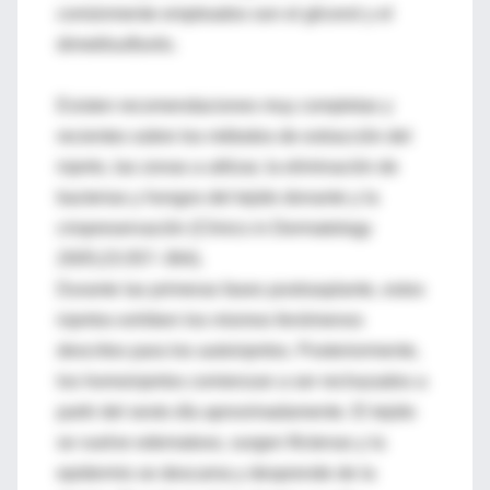
comúnmente empleados son el glicerol y el
dimetilsulfoxilo.
Existen recomendaciones muy completas y
recientes sobre los métodos de extracción del
injerto, las zonas a utilizar, la eliminación de
bacterias y hongos del tejido donante y la
criopreservación (Clinics in Dermatology
2005;23:357–364).
Durante las primeras fases postrasplante, estos
injertos exhiben los mismos fenómenos
descritos para los autoinjertos. Posteriormente,
los homoinjertos comienzan a ser rechazados a
partir del sexto día aproximadamente. El tejido
se vuelve edematoso, surgen flictenas y la
epidermis se descama y desprende de la