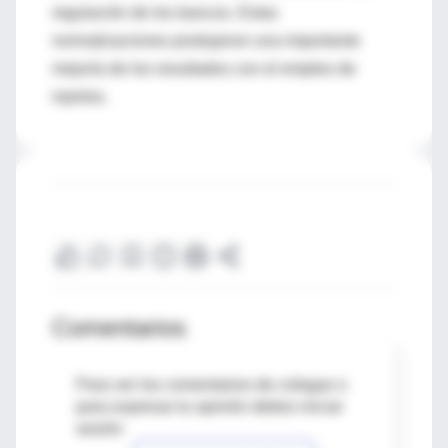
regulación de los bancos. Estas
normatizaciones produjeron una importante
mejoría de los resultados con el empleo de
injertos.
Comentarios
Para ver los comentarios de colegas o
para expresar tu opinión debes iniciar
sesión