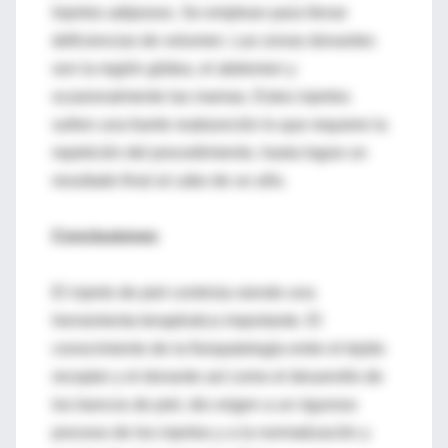
Injertos adiposos. Se emplean para llenar
deficiencias de volumen. Las zonas donantes
son la región glútea, el abdomen y
ocasionalmente las mamas. Estos injertos
sufren una fuerte reabsorción lo que requiere la
repetición del procedimiento, hasta lograr un
resultado final al cabo de un año.
Conclusiones
El injerto de piel continúa siendo una
herramienta terapéutica importante. El
conocimiento de la fisiopatología entre el tejido
receptor y el donante así como el desarrollo de
los bancos de piel, dio origen a un riguroso
proceso de los injertos y a la normatización y