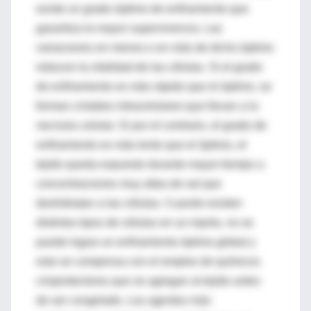
existe un grado óptimo de enfriamiento que
garantiza la mayor supervivencia. Las
variaciones en menos o en más de dicho óptimo
reducen la vitalidad de las células. Si el grado
de enfriamiento es más rápido que el óptimo, se
forman cristales intracelulares que llevan a la
necrosis celular. Si por el contrario, el grado de
enfriamiento es más lento que el óptimo, el
tejido queda expuesto durante mayor tiempo a
concentraciones muy altas de sal que
deshidratan a las células. Cuando existen
distintos tipos de células en un injerto, no se
puede lograr un enfriamiento óptimo global y
esto se compensa con el empleo de químicos
crioprotectores que se agregan al tejido antes
de ser congelado. Los agentes más