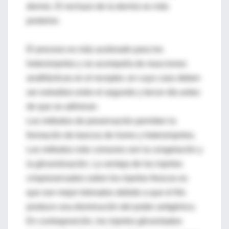
dermis. El rechazo de la dermis es más
posterior.
El proceso es más acelerado para los
heteroinjertos y se acompaña de reacciones
anafilácticas en el receptor, en cuyo caso deben
ser extraídos entre el segundo y tercer día antes
de que se adhieran.
Los métodos de preservación permiten la
formación de bancos de homo y heteroinjertos.
Los métodos más comunes son la congelación y
la glicerolización. La ventaja de los injertos
criopreservados sobre los injertos frescos es
que son mejor tolerados debido a que el frío
produce una disminución del poder antigénico.
En contraposición, los injertos glicerolados