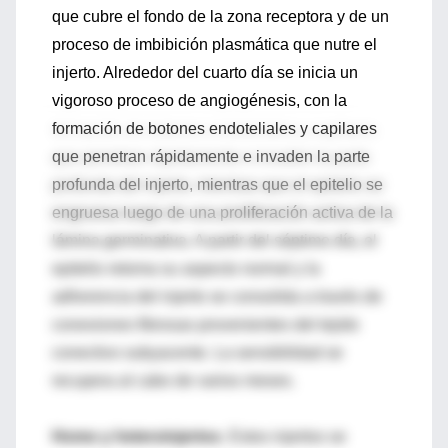
que cubre el fondo de la zona receptora y de un
proceso de imbibición plasmática que nutre el
injerto. Alrededor del cuarto día se inicia un
vigoroso proceso de angiogénesis, con la
formación de botones endoteliales y capilares
que penetran rápidamente e invaden la parte
profunda del injerto, mientras que el epitelio se
engruesa luego de una proliferación activa de la
lámina germinativa. A partir del séptimo día, el
epitelio retoma su aspecto normal y la
adherencia del injerto se consolida a través de
conexiones fibrosas provenientes del tejido
conectivo subyacente. La sensibilidad se
recupera al cabo de varios meses.
Homo y heteroinjertos
. Estos injertos se