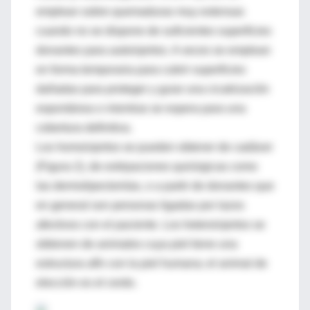
emplean sobre quemaduras muy extensas
cuando no se dispone de suficientes superficies
donantes para autoinjertos. A veces se emplean
en forma temporaria para cubrir superficies
dañadas para proteger y guiar una cicatrización
espontánea o mientras se espera para una
cobertura definitiva.
Los homoinjertos se pueden obtener de cadáver
(Figura 2), de extirpaciones quirúrgicas como
las dermolipectomías, o a partir de donantes que
en general son personas ligadas por lazos
afectivos con el paciente. Los heteroinjertos se
obtienen de animales cuya piel tiene una
estructura afín con la piel humana; el animal de
elección es el cerdo.