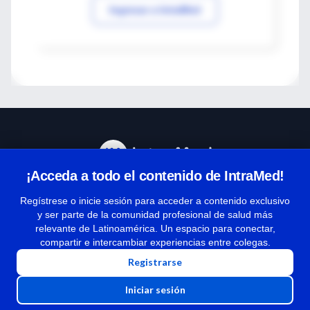
Ingresar a IntraMed
¡Acceda a todo el contenido de IntraMed!
Centro de Ayuda
Regístrese o inicie sesión para acceder a contenido exclusivo
y ser parte de la comunidad profesional de salud más
relevante de Latinoamérica. Un espacio para conectar,
Términos y condiciones
compartir e intercambiar experiencias entre colegas.
| Políticas de privacidad
Registrarse
| Todos los derechos reservados | Copyright 1997-2026
Iniciar sesión