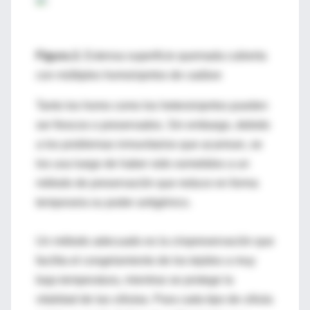
Figura 2.
Extensa superficie quemada cubierta
con múltiples homoinjertos de cadáve
Tanto los homo como los heteroinjertos pueden
ser frescos o preservados. Sin embargo, debido
a los problemas inmunitarios que acarrean, se
los usa luego de haber sido sometidos a un
método de preservación que reduce en forma
temporaria su poder antigénico.
Un método adecuado es la criopreservación que
facilita el congelamiento de los tejidos a muy
baja temperatura, mientras se protege la
vitalidad de las células. Para cada tipo de célula