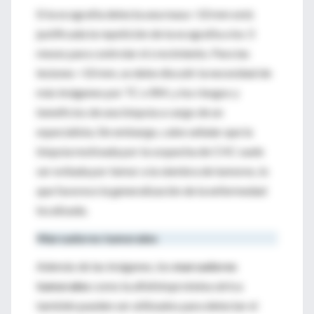
Si la ecografía detecta una masa <10 mm está
justificada la repetición de la ecografía a los 3
meses para controlar el crecimiento. Para las
lesiones >10 mm, se debe discutir la necesidad de
más imágenes por TC o RM, y los riesgos y
beneficios de una biopsia a cargo de un
especialista. Sin embargo, cabe señalar que la
biopsia motivada por la sospecha de CHC suele
ser evitada por temor a la siembra de tumores, lo
que favorece la generalización de la enfermedad
localizada.
Marcadores tumorales
Además de las imágenes, los
marcadores
tumorales
como la alfafetoproteína sérica
también pueden ser utilizados para detectar el