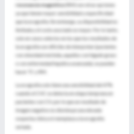
resonancia magnética
(RM) son otras opciones
ya que tienen mayor sensibilidad y especificidad
que la ecografía. Sin embargo, su disponibilidad es
limitada y el costo asociado es mayor. Por lo tanto,
solo en casos selectos en los que los resultados de
la ecografía son difíciles de interpretar (pacientes
con obesidad mórbida, aquellos con hígado graso
o con enfermedad hepática avanzada), se pueden
hacer TC y RM.
La ecografía solo tiene una sensibilidad del 47%
cuando el CHC se detecta en etapa temprana en
pacientes con CH, por lo que un resultado de
imagen negativo no disminuye una elevada
sospecha clínica ni reemplaza a la ecografía
seriada.