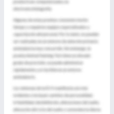
prueba Scan computarizada y la
electroencefalografía.
Algunas de estas pruebas consumen mucho
tiempo y requieren equipos especializados y
capacitación del personal. Por lo tanto, no pueden
ser realizadas en un entorno de atención primaria
ambulatoria muy concurrido. Sin embargo, la
prueba Animal Naming Test tiene un elevado
grado de precisión, se puede administrar
rápidamente y es factible en un entorno
ambulatorio.
Los síntomas de la ECH manifiesta son más
evidentes e incluyen cambios de personalidad,
irritabilidad, desinhibición, alteraciones del sueño,
alteración del ciclo del sueño o somnolencia diurna