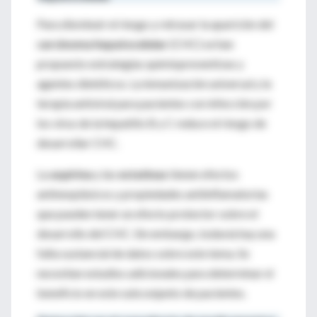
Para disminuir el riesgo y retrasar la aparición del
carcinoma hepatocelular
(CHC) se han
propuesto estrategias quimiopreventivas y
agentes dietéticos. La inmunización universal y la
terapia antiviral para pacientes con infección por
los virus de la hepatitis B y C reduce el riesgo de
desarrollar CHC.
La
aspirina
y las
estatinas
tienen efectos
antineoplásicos y propiedades antiinflamatorias
que pueden tener un efecto protector sobre el
desarrollo del CHC. Sin embargo, todavía hay una
falta sustancial de datos sobre este tema. Se
necesitan estudios adicionales para determinar el
beneficio en este subconjunto de pacientes.