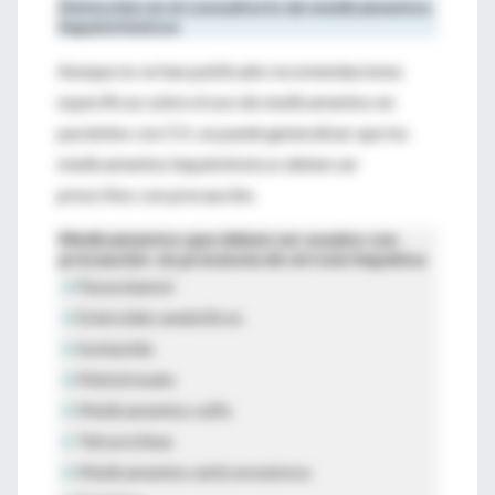
Detección en el consultorio de medicamentos
hepatotóxicos
Aunque no se han publicado recomendaciones
específicas sobre el uso de medicamentos en
pacientes con CH, se puede generalizar que los
medicamentos hepatotóxicos deben ser
prescritos con precaución.
Medicamentos que deben ser usados con
precaución en presencia de cirrosis hepática
•
Paracetamol
•
Esteroides anabólicos
•
lsoniazida
•
Metotrexato
•
Medicamentos sulfa
•
Tetraciclinas
•
Medicamentos anticonvulsivos