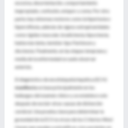
excesiva, desorientación, comportamiento
inapropiado, confusión, estupor y coma. Por otra
parte, hay síntomas motores como la hipertonía e
hiperreflexia, además de signos extrapiramidales
como rigidez muscular, bradicinesia, hipocinesia,
habla más lenta, temblor tipo Parkinson y
discinesia. Finalmente, en las etapas temprana y
media de la enfermedad se suele observar
asterixis.
El diagnóstico de encefalopatía hepática (ECH)
manifiesta
se basa principalmente en los
hallazgos del examen clínico y se establece solo
después de excluir otras causas de disfunción
cerebral. Una prueba clave para determinar la
gravedad de la ECH es el uso de los Criterios West
Haven que ayudan a estratificar a los pacientes en