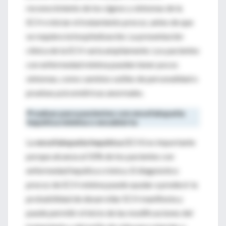
reconocimiento de los signos y síntomas de la
ECH e iniciar el tratamiento precoz, antes de que
se requiera la hospitalización. La presentación
clínica de la ECH varía ampliamente. Los pacientes
con enfermedad mínima pueden tener pocos
síntomas, como cambios sutiles de personalidad o
pruebas psicométricas anormales.
Pruebas para pacientes con encefalopatía
hepática mínima o
encubierta
La
encefalopatía hepática
(ECH) es importante
porque alcanza al 50% de los pacientes con
enfermedad hepática crónica. El diagnóstico
precoz de ECH mínima puede ayudar a predecir la
probabilidad de desarrollar ECH manifiesta y
puede permitir el inicio de las modificaciones del