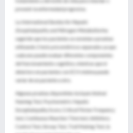
tratamiento y del estilo de vida para retardar o
prevenir la enfermedad progresiva.
La
International Society for Hepatic
Encephalopathy and Nitrogen Metabolism
ha
sugerido que los pacientes se sometan a pruebas
utilizando 2 tests psicométricos separados ya que
cada uno puede evaluar diferentes componentes
del funcionamiento cognitivo, mientras que el
deterioro en pacientes con ECH mínima puede
variar de un paciente a otro.
Algunas pruebas disponibles incluyen Animal
Naming Test, Psychometric Hepatic
Encephalopathy Score, Critical Flicker Frequency
test, Continuous Reaction Time test, Inhibitory
Control Test, Stroop Test, Trail Making Test, la