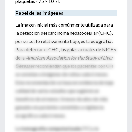
plaquetas <75 × 10
/l.
Papel de las imágenes
La imagen inicial más comúnmente utilizada para
la detección del
carcinoma hepatocelular
(CHC),
por su costo relativamente bajo, es la
ecografía
.
Para detectar el CHC, las guías actuales de NICE y
de la
American Association for the Study of Liver
Deseases
recomiendan que los pacientes con CH
se sometan a imágenes de rutina cada 6 meses.
Esta recomendación se basa en evidencia de baja
calidad de varios estudios que sugieren un
beneficio de al menos 3 meses de años de vida
ganados en pacientes sometidos a vigilancia
ecográfica cada 6 meses.
La
tomografía computarizada
(TC) y la