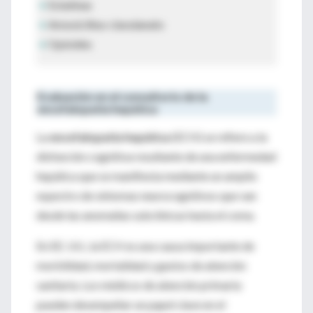
•
Estatinas
•
Amoxicilina-clavulanato
•
Opioides
Evaluación en el consultorio de la
encefalopatía hepática
La
encefalopatía hepática
(ECH) se refiere a la
disfunción cognitiva resultante de una enfermedad
hepática que se manifiesta mediante un amplio
espectro de síntomas neurocognitivos que van
desde las anomalías subclínicas hasta el coma.
En EE. UU., la ECH es una causa importante de
morbilidad, mortalidad y gastos de atención
sanitaria. Los médicos de atención primaria
pueden desempeñar un papel clave en el