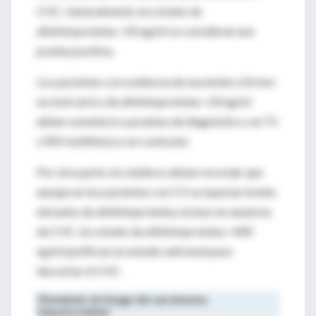
CHC. Generalmente, los niveles de
alfafetoproteína >20 ng/ml se consideran una
prueba positiva.
Los pacientes con evidencia de una lesión ≥10 mm
un nivel sérico de alfafetoproteína >20 ng/ml
deben someterse a pruebas de diagnóstico con TC
o RM multifásica con contraste.
Por otra parte, los médicos deben recordar que
aunque en los pacientes con CH se esperan niveles
elevados de alfafetoproteína, incluso en ausencia
de CHC, los niveles de alfafetoproteína >400
ng/ml justifican un estudio adicional para
descartar el CHC.
Disminuir el riesgo de carcinoma
hepatocelular