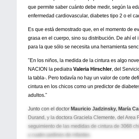
que permite saber cuánto debe medir, según la edad,
enfermedad cardiovascular, diabetes tipo 2 o el c
Es que está demostrado que, en el momento de eval
grasa en el cuerpo, sino su distribución. De ahí el
para la que sólo se necesita una herramienta senci
"En los niños, la medida de la cintura es algo nov
NACION la pediatra
Valeria Hirschler
, del Servic
la tabla-. Pero todavía no hay un valor de corte d
cintura en los chicos como un predictor de diabet
adultos."
Junto con el doctor
Mauricio Jadzinsky, María C
Durand, y la doctora Graciela Clemente, del Area P
seguimiento de las medidas de cintura de 3068 ch
y cuatro jardines de infantes.