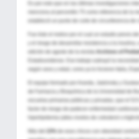
Es por esto que en las últimas investigaciones inte
menciona al percentilo 75 como referencia de la med
estableció un punto de corte de circunferencia de c
Fue éste el motivo por el cual un estudio previo de
y el riesgo de desarrollar resistencia a la insulin
edición de agosto de la revista
Archives of Pedia
Estadounidense. Ese trabajo subrayó la necesidad 
según sexo y edad, como ya lo hicieron Italia, Esp
El equipo formado por Aranda, Jadzinsky y Gustav
de Farmacia y Bioquímica de la Universidad de Bu
escuelas primarias públicas y privadas, que el 51%
factor de riesgo de padecer enfermedad cardiovascul
hiperlipidemia (altos niveles de colesterol o triglic
Más del
23%
de esos chicos con obesidad central 