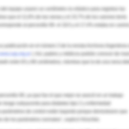
del equipo usaron un centímetro no elástico para registrar las
ntras que el 11,6% de las nenas y el 15,7% de los varones tenía
orresponde al percentilo 90- el 18,5 y el 17,4% estaba en camin
u publicación en el número 3 de la revista Archivos Argentinos
www.sap.org.ar
). Así, padres y médicos podrán conocer de ma
edir entre 63 y 68 centímetros, mientras que la de una nena de
rcentilo 90, ya que fue el que mejor se asoció en un trabajo
r de riesgo subyacente para diabetes tipo 2 y enfermedad
los parámetros de control están bajando porque demostraron que
 de los parámetros normales", explicó Hirschler.