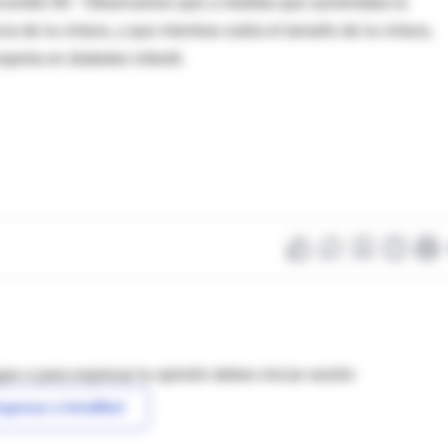
ercentilo 90. "Observamos que a medida que aumentaba la
ia de la cintura, y que mientras subía el tamaño de la cintura,
perta en diabetes infantil.
as o para expresar tu opinión debes iniciar sesión
ngresar a IntraMed