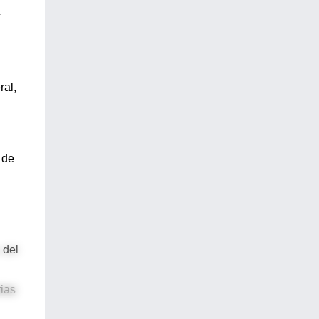
r
ral,
 de
 del
rias