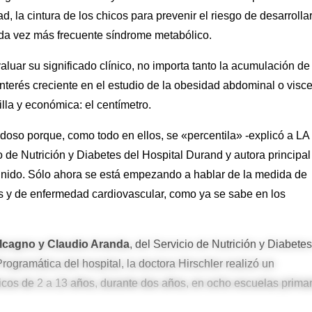
 la cintura de los chicos para prevenir el riesgo de desarrolla
ada vez más frecuente síndrome metabólico.
uar su significado clínico, no importa tanto la acumulación de
 interés creciente en el estudio de la obesidad abdominal o visce
lla y económica: el centímetro.
edoso porque, como todo en ellos, se «percentila» -explicó a LA
io de Nutrición y Diabetes del Hospital Durand y autora principal
efinido. Sólo ahora se está empezando a hablar de la medida de
es y de enfermedad cardiovascular, como ya se sabe en los
alcagno y Claudio Aranda
, del Servicio de Nutrición y Diabetes
rogramática del hospital, la doctora Hirschler realizó un
icos de 2 a 13 años, durante dos años, en ocho escuelas prima