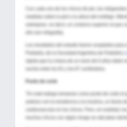
Con cada uno de los chicos de pie, los integrantes 
medidas sobre la piel a la altura del ombligo. Mie
sobrepeso -es decir, un contorno superior al que c
ello (ver infografía).
Los resultados del estudio fueron aceptados para s
Pediatría, de la Sociedad Argentina de Pediatría (
rápida que la cintura de un nene de 8 años debe m
oscilar entre los 61 y los 67 centímetros.
Punto de corte
"En este trabajo tomamos como punto de corte el pe
anterior con la resistencia a la insulina, un facto
cardiovascular en los chicos. Pero, en realidad, 
muchos chicos con algún riesgo se ubicaban dentro