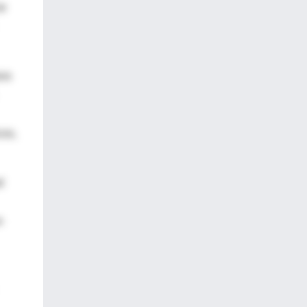
se
ura
cos,
d
n