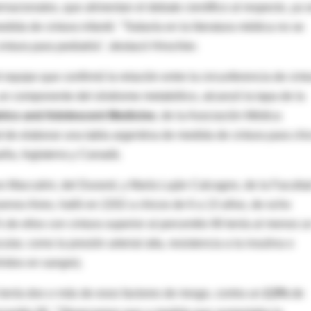
rnacionales, que alimentan el debate científico al respecto, ya 
ida de cintura infantil. "Todavía en la literatura médica no se
intura para pediatría", destacó Hirschler.
l equipo que confirmó la relación entre la circunferencia de cint
a, un componente del síndrome metabólico, alcanzó la tapa de la
trics and Adolescent Medicine
, de la Asociación Médica
de elaborar una tabla argentina de medida de cintura para chi
aña, Inglaterra y Canadá.
o Maccalini, del Durand, y María Luján Calcagno, de la Faculta
enos Aires, halló en 2202 a chicos de 6 a 13 años, de ocho
 de ellos con cintura superior al percentilo 90 tenía al menos u
ar, como la presión arterial alta, resistencia a la insulina o
éridos en sangre).
tenía dos o más de esos factores de riesgo, contra un
2,5%
de