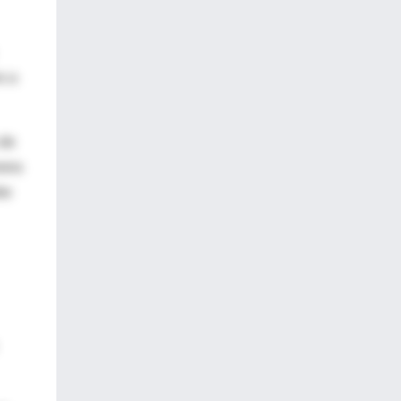
o a
 de
nera
be