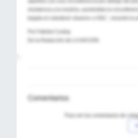
aquellos con una circunferencia por debajo del p
resistencia a la insulina, aumentaba la circunferenc
bajaba el colesterol «bueno» o HDL", resumió la ex
Por Fabiola Czubaj
De la Redacción de LA NACION
Comentarios
Para ver los comentarios de coleg
I