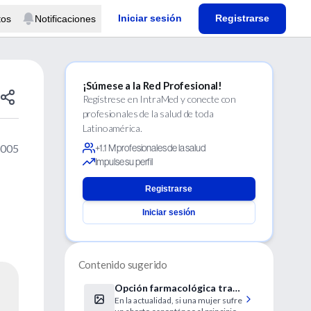
Iniciar sesión
Registrarse
tos
Notificaciones
¡Súmese a la Red Profesional!
Regístrese en IntraMed y conecte con
profesionales de la salud de toda
Latinoamérica.
2005
+1.1 M profesionales de la salud
Impulse su perfil
Registrarse
Iniciar sesión
Contenido sugerido
Opción farmacológica tras
En la actualidad, si una mujer sufre
el aborto espontáneo