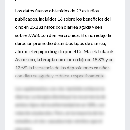
Los datos fueron obtenidos de 22 estudios
publicados, incluidos 16 sobre los beneficios del
cinc en 15.231 niños con diarrea aguda y seis
sobre 2.968, con diarrea crónica. El cinc redujo la
duración promedio de ambos tipos de diarrea,
afirmó el equipo dirigido por el Dr. Marek Lukacik.
Asimismo, la terapia con cinc redujo un 18,8% y un
12,5% la frecuencia de las deposiciones en niños
con diarrea aguda y crónica, respectivamente.
Los suplementos con cinc también evitaron la
diarrea. La terapia disminuyó la recurrencia de
ambos tipos de la enfermedad en un 18%, con
relación al placebo. Pero, en la mayoría de los
estudios, el cinc causaba más vómitos que el
placebo.