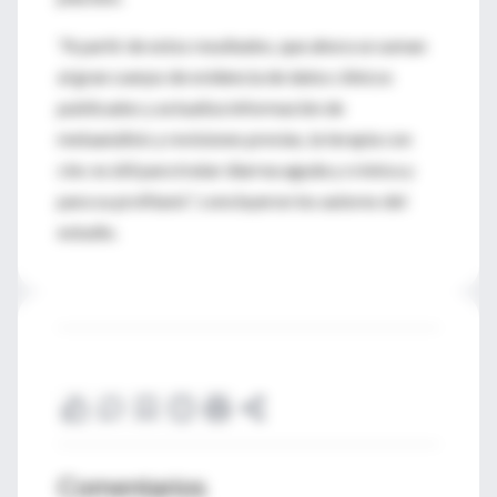
"A partir de estos resultados, que ahora se suman
al gran cuerpo de evidencia de datos clínicos
publicados y actualiza información de
metaanálisis y revisiones previas, la terapia con
cinc es útil para tratar diarrea aguda y crónica y
para su profilaxis", concluyeron los autores del
estudio.
Comentarios