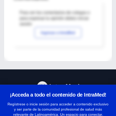
Para ver los comentarios de colegas o
para expresar tu opinión debes iniciar
sesión
Ingresar a IntraMed
¡Acceda a todo el contenido de IntraMed!
Centro de Ayuda
Regístrese o inicie sesión para acceder a contenido exclusivo
y ser parte de la comunidad profesional de salud más
relevante de Latinoamérica. Un espacio para conectar,