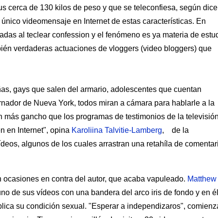
us cerca de 130 kilos de peso y que se teleconfiesa, según dice
 único videomensaje en Internet de estas características. En
das al teclear confession y el fenómeno es ya materia de estu
bién verdaderas actuaciones de vloggers (video bloggers) que
uñas, gays que salen del armario, adolescentes que cuentan
ernador de Nueva York, todos miran a cámara para hablarle a la
más gancho que los programas de testimonios de la televisión
n en Internet", opina
Karoliina Talvitie-Lamberg
, de la
ídeos, algunos de los cuales arrastran una retahíla de comentar
 ocasiones en contra del autor, que acaba vapuleado.
Matthew
no de sus vídeos con una bandera del arco iris de fondo y en é
ca su condición sexual. "Esperar a independizaros", comienz