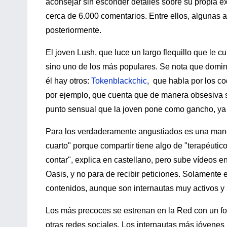
aconsejar sin esconder detalles sobre su propia ex
cerca de 6.000 comentarios. Entre ellos, algunas
posteriormente.
El joven Lush, que luce un largo flequillo que le cu
sino uno de los más populares. Se nota que domin
él hay otros:
Tokenblackchic
, que habla por los c
por ejemplo, que cuenta que de manera obsesiva se
punto sensual que la joven pone como gancho, ya 
Para los verdaderamente angustiados es una maner
cuarto" porque compartir tiene algo de "terapéutic
contar", explica en castellano, pero sube vídeos e
Oasis, y no para de recibir peticiones. Solamente
contenidos, aunque son internautas muy activos y 
Los más precoces se estrenan en la Red con un fo
otras redes sociales. Los internautas más jóvenes