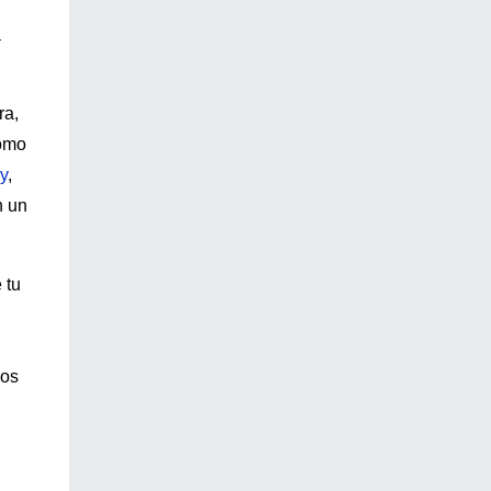
a
ra,
Como
y
,
n un
 tu
ios
u