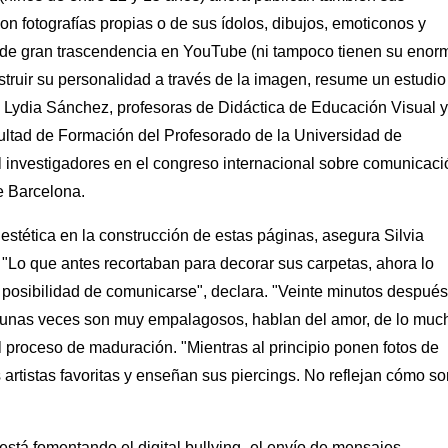
on fotografías propias o de sus ídolos, dibujos, emoticonos y
s de gran trascendencia en YouTube (ni tampoco tienen su enor
nstruir su personalidad a través de la imagen, resume un estudio
y Lydia Sánchez, profesoras de Didáctica de Educación Visual y
ultad de Formación del Profesorado de la Universidad de
l investigadores en el congreso internacional sobre comunicaci
e Barcelona.
estética en la construcción de estas páginas, asegura Silvia
 "Lo que antes recortaban para decorar sus carpetas, ahora lo
 posibilidad de comunicarse", declara. "Veinte minutos despué
algunas veces son muy empalagosos, hablan del amor, de lo muc
 proceso de maduración. "Mientras al principio ponen fotos de
artistas favoritas y enseñan sus piercings. No reflejan cómo so
stá fomentando el digital bullying -el envío de mensajes