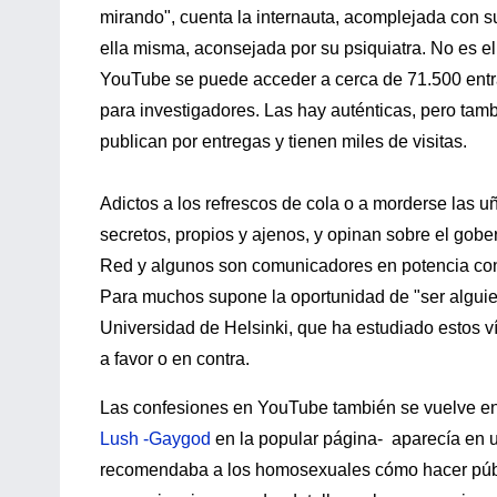
mirando", cuenta la internauta, acomplejada con s
ella misma, aconsejada por su psiquiatra. No es el
YouTube se puede acceder a cerca de 71.500 entra
para investigadores. Las hay auténticas, pero tam
publican por entregas y tienen miles de visitas.
Adictos a los refrescos de cola o a morderse las 
secretos, propios y ajenos, y opinan sobre el gob
Red y algunos son comunicadores en potencia con 
Para muchos supone la oportunidad de "ser alguie
Universidad de Helsinki, que ha estudiado estos v
a favor o en contra.
Las confesiones en YouTube también se vuelve en
Lush -Gaygod
en la popular página- aparecía en u
recomendaba a los homosexuales cómo hacer públi