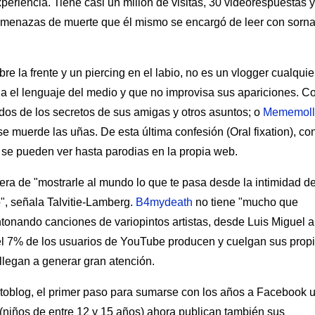
periencia. Tiene casi un millón de visitas, 30 videorespuestas y
 amenazas de muerte que él mismo se encargó de leer con sorn
bre la frente y un piercing en el labio, no es un vlogger cualquie
a el lenguaje del medio y que no improvisa sus apariciones. 
odos de los secretos de sus amigas y otros asuntos; o
Mememoll
 muerde las uñas. De esta última confesión (Oral fixation), co
se pueden ver hasta parodias en la propia web.
a de "mostrarle al mundo lo que te pasa desde la intimidad de
o", señala Talvitie-Lamberg.
B4mydeath
no tiene "mucho que
ntonando canciones de variopintos artistas, desde Luis Miguel a
 el 7% de los usuarios de YouTube producen y cuelgan sus prop
llegan a generar gran atención.
toblog, el primer paso para sumarse con los años a Facebook 
 (niños de entre 12 y 15 años) ahora publican también sus