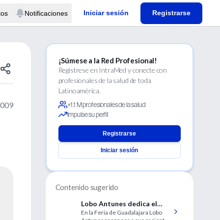
Iniciar sesión
Registrarse
tos
Notificaciones
¡Súmese a la Red Profesional!
Regístrese en IntraMed y conecte con
profesionales de la salud de toda
Latinoamérica.
2009
+1.1 M profesionales de la salud
Impulse su perfil
Registrarse
Iniciar sesión
Contenido sugerido
Lobo Antunes dedica el
En la Feria de Guadalajara Lobo
premio a sus "maestros",