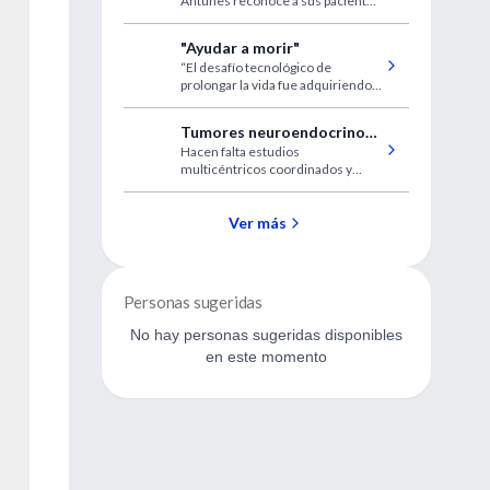
Antunes reconoce a sus pacientes
los enfermos que trató.
como los maestros con quienes
tiene una deuda.
"Ayudar a morir"
“El desafío tecnológico de
prolongar la vida fue adquiriendo
prioridad sobre la calidad de vida.”
Un polémico libro de la Dra. Iona
Tumores neuroendocrinos
Heath con un prefacio y doce tesis
Hacen falta estudios
digestivos
de John Berger.
multicéntricos coordinados y
mejoras en el diagnóstico y
tratamiento para aumentar la
supervivencia de estos pacientes.
Ver más
Personas sugeridas
No hay personas sugeridas disponibles
en este momento