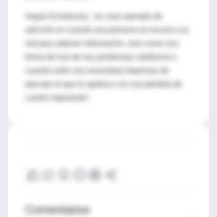
Según Echeburúa, "un claro ejemplo de
adicción es cuando una persona no recurre a la
red para obtener información, sino como una
forma de huir de sus problemas cotidianos o
cuando sufre una necesidad imperiosa de
ejecutar lo que le apetece con una pérdida de
control importante".
Comentarios