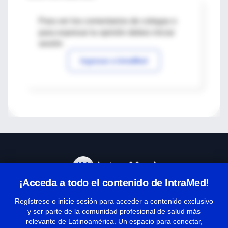
Para ver los comentarios de colegas o
para expresar tu opinión debes iniciar
sesión
Ingresar a IntraMed
¡Acceda a todo el contenido de IntraMed!
Centro de Ayuda
Regístrese o inicie sesión para acceder a contenido exclusivo
y ser parte de la comunidad profesional de salud más
relevante de Latinoamérica. Un espacio para conectar,
Términos y condiciones