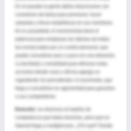
En el pasado la gente debía relacionarse con
corredores de bolsa para promover, hacer
subastas y llevar estadísticas en sus monitores.
En la actualidad, el inversionista tiene el
potencial para remplazar las labores de todos
los involucrados por un control personal, que
puede convertirse poco a poco en una obsesión.
La facilidad y comodidad para efectuar estas
acciones desde casa u oficina agrega un
ingrediente sin precedentes: el anonimato, que
llega a convertirse en agresividad para ganarles
a sus competidores.
Emoción:
se relaciona al espíritu de
competencia que todos tenemos, pero que en
Internet llega a multiplicarse. ¿Por qué? Desde