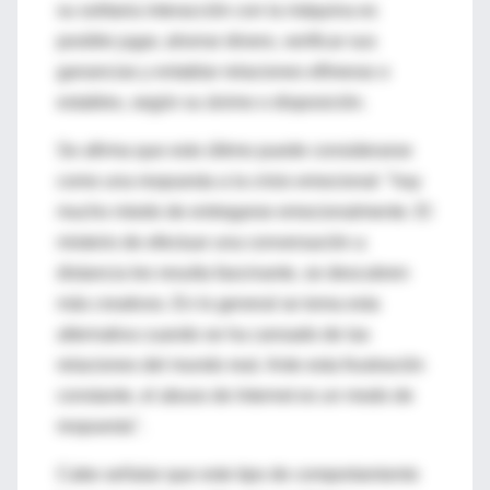
su solitaria interacción con la máquina es
posible jugar, ahorrar dinero, verificar sus
ganancias y entablar relaciones efímeras o
estables, según su ánimo o disposición.
Se afirma que esto último puede considerarse
como una respuesta a la crisis emocional: "hay
mucho miedo de entregarse emocionalmente. El
misterio de efectuar una conversación a
distancia les resulta fascinante, se descubren
más creativos. En lo general se toma esta
alternativa cuando se ha cansado de las
relaciones del mundo real. Ante esta frustración
constante, el abuso de Internet es un modo de
respuesta".
Cabe señalar que este tipo de comportamiento