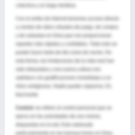
colectiva y un largo etcétera.
Con el arribo de Internet tenemos acceso directo
a cientos de sitios virtuales de juego, de compra
y de subastas en línea que nos proporcionan
reportes más rápidos y confiables. Todo esto se
puede hacer tanto de día como de noche. De
esta forma, las limitaciones de la vida real han
sido rebasadas y una nueva cultura nos
satisface con gratificaciones inmediatas a un
ritmo vertiginoso. Nadie puede culparnos. Es
fascinante.
Control:
se refiere al control personal que se
ejerce en las actividades de uno mismo,
dispuestas en la red. Esto sobresale
particularmente en las transacciones en línea.