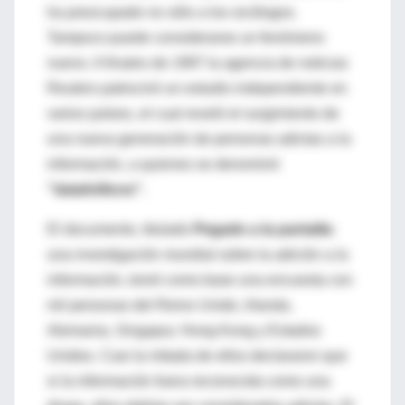
ha preocupado no sólo a los sicólogos.
Tampoco puede considerarse un fenómeno
nuevo. A finales de 1997 la agencia de noticias
Reuters patrocinó un estudio independiente en
varios países, el cual reveló el surgimiento de
una nueva generación de personas adictas a la
información, a quienes se denominó
"datahólicos".
El documento, titulado
Pegado a la pantalla
:
una investigación mundial sobre la adición a la
información, tomó como base una encuesta con
mil personas del Reino Unido, Irlanda,
Alemania, Singapur, Hong Kong y Estados
Unidos. Casi la mitada de ellos declararon que
si la información fuera reconocida como una