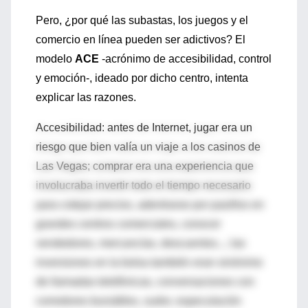
Pero, ¿por qué las subastas, los juegos y el
comercio en línea pueden ser adictivos? El
modelo
ACE
-acrónimo de accesibilidad, control
y emoción-, ideado por dicho centro, intenta
explicar las razones.
Accesibilidad: antes de Internet, jugar era un
riesgo que bien valía un viaje a los casinos de
Las Vegas; comprar era una experiencia que
involucraba invertir todo el tiempo necesario
para cotejar precios, adentrarse por pasillos en
grandes centros comerciales, conocer
vendedores, mercancías, descuentos...; las
inversiones en la bolsa también eran sinónimo
de llamadas telefónicas, conversaciones con
corredores bursátiles, sudor, especulación