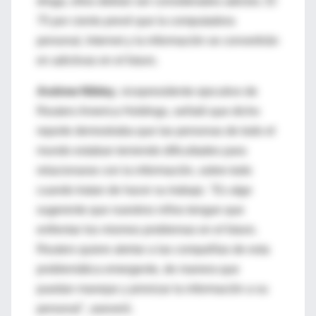
droga, ellos debían ser considerados adictos. El
75 por ciento prevé que la computadora
personal, Internet y la información se convertirán
en adictivas en el futuro.
Andrew Nibley
, vicepresidente ejecutivo de
Reuters America Holdings, señaló que dicho
reporte demostraba que las personas de todo el
mundo estaban teniendo dificultades para
relacionarse con la información, sobre todo
cuando tratan de hacer su trabajo. "Es algo
sugerente que nuestros niños tengan que
enfrentar los mismos problemas en el futuro.
Reuters quiere alertar a las compañías de esta
problemática emergente, de manera que
puedan manejar y priorizar la información a su
personal", aseveró.