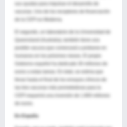
sus ayudas para impulsar el desarrollo de
vacunas. Uno de los receptores de financiación
de la CEPI es Moderna.
El segundo, un laboratorio de la Universidad de
Queensland (Australia), también tiene una
posible vacuna que comenzará a probarse en
humanos en los próximos meses. El propio
Gobierno español ha dedicado 30 millones de
euros a estas tareas. En total, se estima que
llevar hasta el final de los ensayos clínicos de
las tres vacunas más prometedoras para la
CEPI requerirá una inversión de 1.800 millones
de euros.
En España