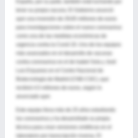
España, por su parte, también está luchando por
tener su propia vacuna. El Gobierno anunció
ayer una inversión de 29,65 millones de euros
para investigaciones sobre el nuevo coronavirus
como una de las medidas económicas de
urgencia contra la Covid 19. Uno de los equipos
más avanzados en el desarrollo de vacunas
contra coronavirus es el de Isabel Sola y José
Luis Enjuanes en el Centro Nacional de
Biotecnología de Madrid (CNB-CSIC), que
recibirá 4,5 millones de euros, según lo
anunciado ayer.
Este equipo lleva más de 25 años estudiando
los coronavirus y ha desarrollado su propia
técnica para crear versiones sintéticas en el
laboratorio por transcripción inversa. El