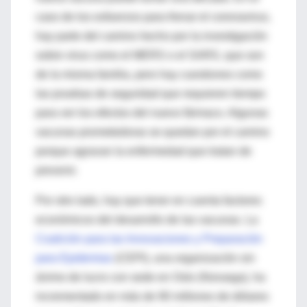
caso de los esfuerzos para frenar el coronavirus,
hay parte del camino hecho por la investigación
sobre virus como el MERS o el SARS, que son
de la misma familia, pero hay cuestiones como
las pruebas de seguridad que requieren tiempo
para ver los efectos del nuevo fármaco. Algunas
vacunas prometedoras se quedan por el camino
porque agravan la enfermedad que tratan de
prevenir.
Por otro lado, hay que tener en cuenta factores
económicos del desarrollo de las vacunas. La
Coalición para las Innovaciones y Preparación
para Epidemias
(CEPI), una organización sin
ánimo de lucro con sede en Oslo (Noruega), ha
incrementado en más de 90 millones de dólares