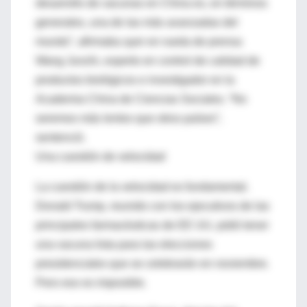
desarrollo de vacunas en China es, en términos
generales, una de las más avanzadas del
mundo”, afirmaba ayer en rueda de prensa
Wang Junzhi, experto en control de calidad de
productos biológicos e investigador en la
Academia China de Ciencias Sociales. “No
seremos más lentos que otros países”,
sentenció.
Una cuestión de velocidad
La cuestión de la velocidad es fundamental.
Donald Trump, reunido con los ejecutivos de las
principales farmacéuticas de EE UU, pidió tener
una vacuna lista para las elecciones
presidenciales que se celebrarán en noviembre.
Pero eso es imposible.