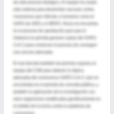
de este proceso biológico. El equipo ha usado
este sistema para desarrollar vacunas contra
coronavirus que infectan a humanos como el
SARS de 2003 y el MERS. Ahora se encuentra
en el proceso de aprobación para que el
Gobierno le permita generar copias del SARS-
CoV-2 para comenzar el proceso de conseguir
una vacuna atenuada.
El real decreto también da permiso expreso al
equipo del CNB para obtener la réplica
atenuada del coronavirus SARS-CoV-2, que se
encontraba en el periodo de consulta pública, y
también la agilización de la investigación con
otros organismos modificados genéticamente en
el ámbito de la lucha contra la epidemia de
coronavirus.