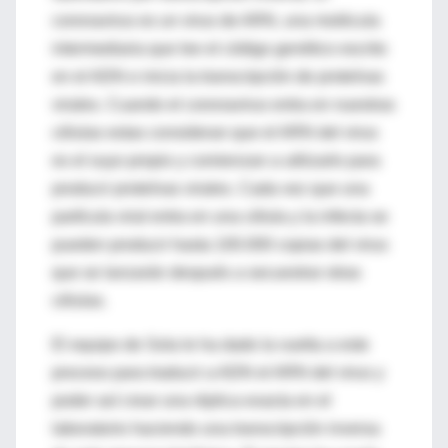
coronavirus es un virus de ARN, una molécula
intermediaria que lee el código genético escrito
en el ADN e inicia la transcripción de proteínas
virales. Cuando el coronavirus entra en nuestras
células estas consideran que el ARN del virus
es el suyo propio y comienzan a utilizarlo para
producir proteínas virales. Cada vez que una
partícula viral entra en una célula y la infecta se
pueden producir hasta 100.000 copias del virus
que se lanzarán después a secuestrar otras
células.
El equipo de Sola le ha dado la vuelta a este
proceso para traducir a ADN el ARN del virus y
poder así crear una réplica exacta en el
laboratorio haciendo una transcripción inversa