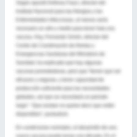
Según apuntó Anthony Fauci, director del
Instituto Nacional para las Alergias y las
Enfermedades Infecciosas, al menos sería
necesario un año y medio para tener lista una
vacuna. Hoy, Fernando Simón, director del
Centro de Coordinación de Alertas y
Emergencias Sanitarias del Ministerio de
Sanidad, ha explicado que hay algunas
vacunas prometedoras, pero que “tienen que ser
eficaces y seguras, y tener capacidad de
producción suficiente para las necesidades
globales, así que se necesitará un periodo
largo”. “Que existan no quiere decir que estén
disponibles”, puntualizó.
En condiciones normales, el desarrollo de una
nueva vacuna puede tomar una década. En el