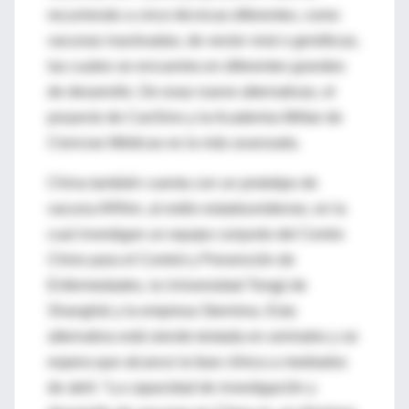
recurriendo a cinco técnicas diferentes, como
vacunas inactivadas, de vector viral o genéticas,
las cuales se encuentra en diferentes grandes
de desarrollo. De esas nueve alternativas, el
proyecto de CanSino y la Academia Militar de
Ciencias Médicas es la más avanzada.
China también cuenta con un prototipo de
vacuna ARNm, al estilo estadounidense, en la
cual investigan un equipo conjunto del Centro
Chino para el Control y Prevención de
Enfermedades, la Universidad Tongji de
Shanghái y la empresa Stermina. Esta
alternativa está siendo testada en animales y se
espera que alcance la fase clínica a mediados
de abril. “La capacidad de investigación y