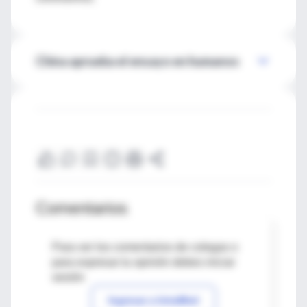
China aprueba el ensayo en humanos
Comentarios
Para ver los comentarios de colegas o
para expresar tu opinión debes iniciar
sesión
Ingresar a IntraMed