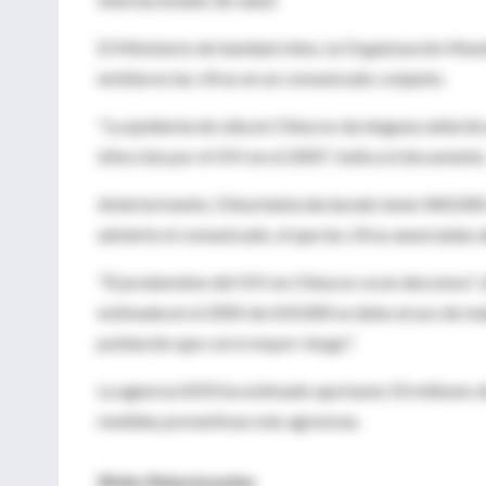
El Ministerio de Sanidad chino, la Organización Mun
emitieron las cifras en un comunicado conjunto.
"La epidemia de sida en China no da ninguna señal de
infección por el VIH en el 2005", indica el documento
Anteriormente, China había declarado tener 840.000 
advierte el comunicado, el que las cifras anunciadas a
"El predominio del VIH en China no va en descenso", di
estimada en el 2005 de 650.000 se debe al uso de me
población que corre mayor riesgo".
La agencia AIDS ha estimado que hasta 10 millones d
medidas preventivas más agresivas.
Webs Relacionadas