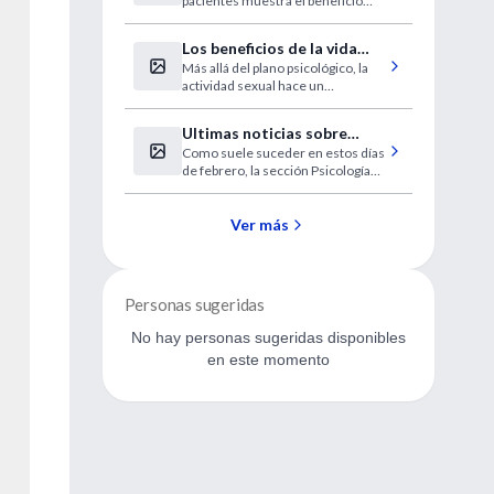
pacientes muestra el beneficio
cáncer de endometrio.
asociado a este tratamiento
cuando se combina con otras
Los beneficios de la vida
terapias
Más allá del plano psicológico, la
sexual
actividad sexual hace un
importante aporte a la salud física.
Mitos, realidades y consejos de
Ultimas noticias sobre
los especialistas.
Como suele suceder en estos días
sexualidad humana.
de febrero, la sección Psicología
levanta todas las represiones y
brinda una actualización sobre
temas sexuales que propiciará la
Ver más
felicidad de sus lectoras y
lectores.
Personas sugeridas
No hay personas sugeridas disponibles
en este momento