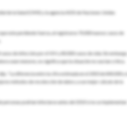
dial de la Salud (OMS) y la agencia AIDS de Naciones Unidas
 que este perdiendo fuerza, al registrarse 70.000 nuevos casos de
.
casos de infección por el VIH y 80.000 casos de sida. Sin embargo
hora sean menores, no significa que la situación no sea tan crítica.
jo. "La diferencia entre la cifra estimada en el 2003 de 840.000 y 
jores métodos de recolección de datos y a un mejor cálculo de la
e personas podrían infectarse antes del 2010 si no se implementan