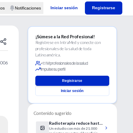
Iniciar sesión
Registrarse
tos
Notificaciones
¡Súmese a la Red Profesional!
Regístrese en IntraMed y conecte con
profesionales de la salud de toda
Latinoamérica.
2006
+1.1 M profesionales de la salud
Impulse su perfil
Registrarse
Iniciar sesión
Contenido sugerido
Radioterapia reduce hasta
Un estudio con más de 21.000
un 56% la mortalidad en