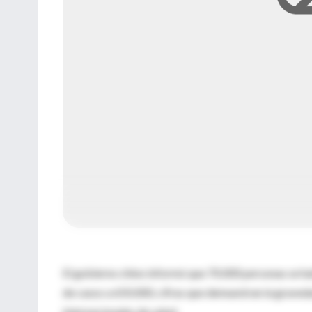
El gobierno chino informó que 70.000 personas se habí
de casos a 650.000, cifras que demuestran la graveda
internacionales de salud.