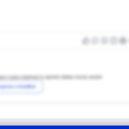
as o para expresar tu opinión debes iniciar sesión
ngresar a IntraMed