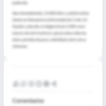
padecido.
Aproximadamente, 12.000 niños y adolescentes
tienen en Alemania la enfermedad de Crohn. En
España, cada año se diagnostican 2.000 casos
nuevos de este trastorno, que produce diarrea,
dolor, pérdida de peso y debilidad, entre otros
síntomas.
Comentarios