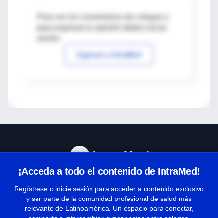
Para ver los comentarios de colegas o
para expresar tu opinión debes iniciar
sesión
Ingresar a IntraMed
¡Acceda a todo el contenido de IntraMed!
Centro de Ayuda
Regístrese o inicie sesión para acceder a contenido exclusivo
y ser parte de la comunidad profesional de salud más
relevante de Latinoamérica. Un espacio para conectar,
Términos y condiciones