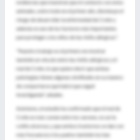
evidencias que muestran que el contacto con estos
animales, sobre todo en el primer año, disminuye el
riesgo de desarrollar la enfermedad de Crohn y
además es uno de los factores más importantes
para proteger a los niños de las rinitis alérgicas".
"Nuestro trabajo es el primero en mostrar
también un vínculo entre las rinitis alérgicas y el
mal de Crohn, lo que quiere decir que ambas
patologías tienen algunas similitudes en su manera
de comportarse que habrá que seguir
investigando", añaden.
Asimismo, el estudio ha confirmado que el mal de
Crohn es más común entre los varones, no así la
colitis ulcerosa, y que ambos trastornos se dan con
más frecuencia si los padres también los han