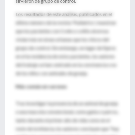
sirvieron de grupo de control.
Los resultados de este análisis, publicados en el
último número de la revista 'Pediatrics', muestran
que los pacientes con Crohn o colitis ulcerosa
vivían más en áreas urbanas que los chicos del
grupo de control. Sin embargo, en lugar de fijarse
en el la residencia de estos pacientes, los autores
del trabajo se han centrado en la convivencia o no
de los niños con animales de granja.
Más común en varones
Tras investigar la presencia de un animal de granja
o una mascota convencional, como gatos o perros,
tanto durante el primer año de vida como en el
resto de la infancia, los autores concluyen que "hay