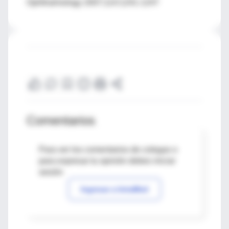
Ophthalmology 2007;114:1241-1247
Comentarios
Para ver los comentarios de colegas o
para expresar tu opinión debes iniciar
sesión
Ingresar a IntraMed