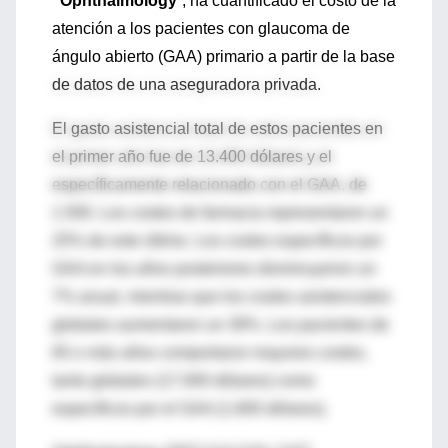
“Ophthalmology
”, ha cuantificado el costo de la
atención a los pacientes con glaucoma de
ángulo abierto (GAA) primario a partir de la base
de datos de una aseguradora privada.
El gasto asistencial total de estos pacientes en
el primer año fue de 13.400 dólares y el
específicamente relacionado con el GAA, de
1.500. Los costes de farmacia representaron un
25% de este último. Los costes específicos por
GAA en los años posteriores disminuyeron un
7% anual, mientras que los costes asistenciales
globales aumentaron un 39%. Los pacientes de
65 o más años comportaron mayores costes,
tanto globales (17.000 dólares) como
específicos por el GAA (1.600 dólares).