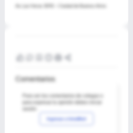
Av. Las Heras 3092 – Ciudad de Buenos Aires
Comentarios
Para ver los comentarios de colegas o
para expresar tu opinión debes iniciar
sesión
Ingresar a IntraMed