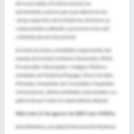
de lo acordado a fin de incorporar los
permanentes avances que se producen en ese
campo específico de la Medicina. Asimismo se
comprometen a difundir y promover el uso del
contenido de este documento
en todas las áreas y entidades responsables del
manejo de la Salud, Institutos Nacionales, PAMI,
Provinciales, Municipales, Colegios Médicos,
entidades de Medicina Prepaga, Obras Sociales,
Mutuales, Hospitales de Comunidad, Hospitales
Universitarios, demás entidades relacionadas y su
aplicación por todos los especialistas del país.
Miércoles 15 de agosto de 2007 a las 19:00 hs
Aula Biblioteca, Academia Nacional de Medicina