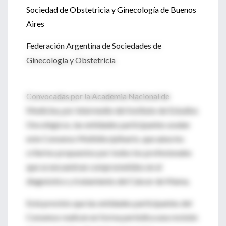
Sociedad de Obstetricia y Ginecología de Buenos
Aires
Federación Argentina de Sociedades de
Ginecología y Obstetricia
Convocadas por la Academia Nacional de
Medicina, por intermedio del Instituto de Estudios
Oncológicos, las entidades participantes avalan
este Consenso Multidisciplinario, que aúna los
criterios propuestos por todos los profesionales
que se encuentran comprometidos en el
diagnóstico y tratamiento del Cáncer de Mama.
Está previsto que las entidades participantes del
Consenso realicen en forma periódica una revisión