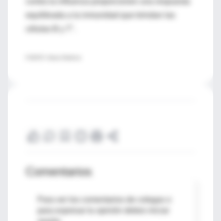
contra la influenza proporcionen una respuesta
equilibrada a la inmunidad que brindan las
células B y T".
FUENTE: Nature Medicine
Comentarios
Para ver los comentarios de colegas o
para expresar tu opinión debes iniciar