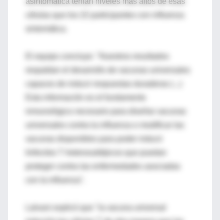
asintomática tenían niveles más altos de esas
células que los 22 participantes con influenza
sintomática.
El equipo concluye: "Nuestros resultados
respaldan el desarrollo de vacunas universales
capaces de inducir respuestas duraderas (...)
Esta información es el fundamento
inmunológico necesario para diseñar vacunas
universales contra la influenza o modificar las
vacunas disponibles para poder inducir
linfocitos T heterosubtípicos que puedan
proteger contra las enfermedades asociadas
con la influenza".
Lalvani explicó que "la vacuna universal