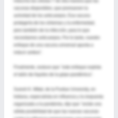
induciría las células T de otra manera que las
vacunas disponibles, que promueven la
actividad de los anticuerpos. Esa vacuna
protegería de los síntomas y la enfermedad,
pero también de la infección, para lo que
necesitamos anticuerpos. Por lo tanto, nuestro
enfoque de una vacuna universal apunta a
inducir ambos".
Finalmente, sostuvo que "este enfoque explota
el talón de Aquiles de la gripe pandémica".
Suresh K. Mittal, de la Purdue University, en
Indiana, especialista en influenza y la respuesta
organizada a la pandemia, dijo que "existe una
sólida posibilidad de que las nuevas vacunas