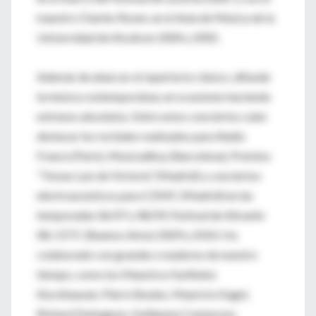
maestro Charles Rosen, en el Aula de Música de la
Universidad de Alcalá en 2004 y 2005.
Además de abarcar el repertorio clásico, difunde
la música contemporánea, en ocasiones haciendo
estrenos absolutos. Entre estos conciertos cabe
destacar los recitales realizados para Radio
France (Paris), Musicadhoy (Barcelona), Premios
“Tomas Luis de Victoria” (Madrid) y conciertos
electroacústicos para CDMC (Madrid) en las
temporadas 06/07 y 08/09, Festival de Alicante
08, CETC (Buenos Aires) 2009 y 2010. Ha
colaborado con grandes creadores de nuestro
tiempo, como los Maestros Karlheinz
Stockhausen, Pierre Boulez, Mauricio Kagel,
Richard Dubugnon, Guillaume Connesson,