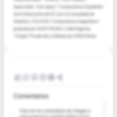
Supervielle, “Live Japan”, “Compositores Españoles
de la Generación del 51” por la Comunidad de
Madrid y CD+DVD “Compositores Argentinos”
grabado por SONY MUSIC/ Calle Angosta,
“Chopin” Producido y Editado por EPSA Music.
Comentarios
Para ver los comentarios de colegas o
para expresar tu opinión debes iniciar