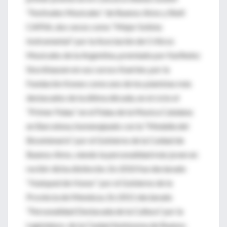
“Festivales Musicales” de Buenos Aires y Shell
CAPSA, dos veces como “Mejor Solista
Instrumental” por la Asociación de Críticos
Musicales de la Argentina, premiado por Karlheinz
Stockhausen en sus cursos Kuerten, por la
Fundación Konex como uno de los pianistas más
destacados de la última década, en el ciclo el
“Primer Palau” en el Palau de la Musica Catalana
en Barcelona, homenajeado con la “Medalla del
Bicentenario” por el Gobierno de la Cuidad de
Buenos Aires, siendo la personalidad más joven en
recibir dicha distinción. En 2010 fue declarado
“Huésped de Honor” por el Gobierno de la
Provincia de Mendoza. En 2011 declarado
“Personalidad Destacada de la Cultura” por la
Legislatura de la Ciudad Autónoma de Buenos