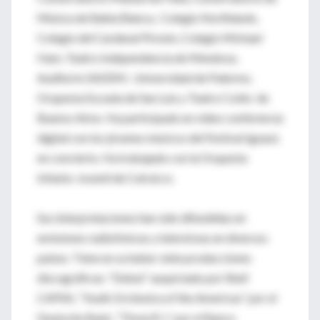
Música de Bahía Blanca, Colegio Northlands,
Colegio del Cardenal Pironio, Colegio Michael
Ham, Teatro Independencia de Mendoza,
Auditorio SADEM, Universidad de Palermo,
Orquesta Escuela de San Luis y Teatro Colón de
Buenos Aires. Ha participado en video conferencia
digital con los jóvenes músicos del Festival Iguazú
en concierto. Ha trabajado con la Orquesta
Infanto-Juvenil de Cutral.co.
Sus interpretaciones han sido difundidas en
emisiones radiofónicas y televisivas en diversos
países. Tiene en su haber siete producciones
discográficas: “Debut” auspiciado por Shell
CAPSA, “Youth Orchestra of the Americas” por el
Deutsche Bank, “Three B`s” por el Banco