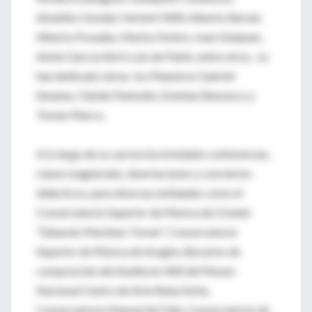
Atsuhiko Gondai, Herbert Willi, Alberto Bernal,
Alberto Posadas, Marlos Nobre, Joan Guinjoan,
Antón García Abril, Luis de Pablo, entre otros. Le
han dedicado obras los Maestros Gabriel
Senanes, Fabián Panisello, Esteban Benzecry y
Tomás Marco.
A lo largo de su carrera ha brindado conferencias,
clases magistrales, disertaciones y conciertos
didácticos, para diversas entidades como el
Conservatorio Superior de Música de Oviedo
“Eduardo Martínez Torner“, Conservatorio
Superior de Música de Aragón, Becarios de
composición del Auditorio 400 del Museo
Nacional Centro de Arte Reina Sofía,
Conservatorio Manuel de Falla, Conservatorio de