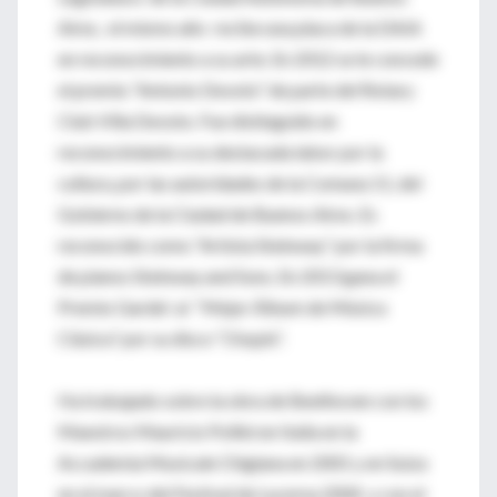
Aires, el mismo año recibe una placa de la DAIA
en reconocimiento a su arte. En 2012 se le concede
el premio “Antonio Devoto” de parte del Rotary
Club Villa Devoto. Fue distinguido en
reconocimiento a su destacada labor por la
cultura, por las autoridades de la Comuna 11, del
Gobierno de la Ciudad de Buenos Aires. Es
reconocido como “Artista Steinway” por la firma
de pianos Steinway and Sons. En 2013 gana el
Premio Gardel al “Mejor Álbum de Música
Clásica” por su disco “Chopin”.
Ha trabajado sobre la obra de Beethoven con los
Maestros Mauricio Pollini en Italia en la
Accademia Musicale Chigiana en 2001 y en Suiza
en el marco del Festival de Lucerna 2004 y con el