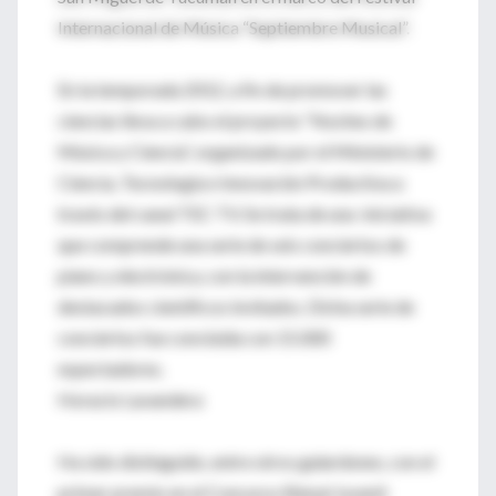
Internacional de Música “Septiembre Musical”.
En la temporada 2012, a fin de promover las
ciencias lleva a cabo el proyecto “Noches de
Música y Ciencia”, organizado por el Ministerio de
Ciencia, Tecnología e Innovación Productiva a
través del canal TEC TV. Se trata de una iniciativa
que comprende una serie de seis conciertos de
piano y electrónica, con la intervención de
destacados científicos invitados. Dicha serie de
conciertos fue concluida con 15.000
espectadores.
Horacio Lavandera
Ha sido distinguido, entre otros galardones, con el
primer premio en el Concurso Bienal Juvenil