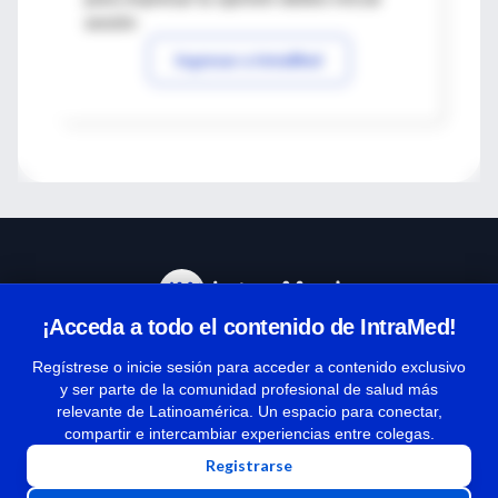
sesión
Ingresar a IntraMed
¡Acceda a todo el contenido de IntraMed!
Centro de Ayuda
Regístrese o inicie sesión para acceder a contenido exclusivo
y ser parte de la comunidad profesional de salud más
relevante de Latinoamérica. Un espacio para conectar,
Términos y condiciones
compartir e intercambiar experiencias entre colegas.
| Políticas de privacidad
Registrarse
| Todos los derechos reservados | Copyright 1997-2026