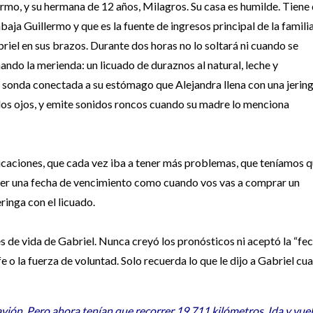
ermo, y su hermana de 12 años, Milagros. Su casa es humilde. Tiene
aja Guillermo y que es la fuente de ingresos principal de la familia
riel en sus brazos. Durante dos horas no lo soltará ni cuando se
mando la merienda: un licuado de duraznos al natural, leche y
 sonda conectada a su estómago que Alejandra llena con una jerin
los ojos, y emite sonidos roncos cuando su madre lo menciona
caciones, que cada vez iba a tener más problemas, que teníamos 
ener una fecha de vencimiento como cuando vos vas a comprar un
ringa con el licuado.
 de vida de Gabriel. Nunca creyó los pronósticos ni aceptó la “fe
fe o la fuerza de voluntad. Solo recuerda lo que le dijo a Gabriel cu
vión. Pero ahora tenían que recorrer 19.711 kilómetros. Ida y vuel