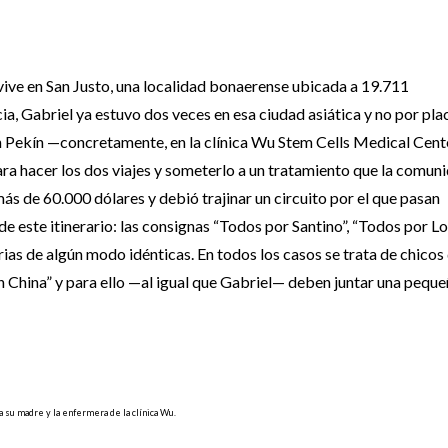
vive en San Justo, una localidad bonaerense ubicada a 19.711
ia, Gabriel ya estuvo dos veces en esa ciudad asiática y no por plac
 en Pekín —concretamente, en la clínica Wu Stem Cells Medical Cen
ara hacer los dos viajes y someterlo a un tratamiento que la comun
 más de 60.000 dólares y debió trajinar un circuito por el que pasan
e este itinerario: las consignas “Todos por Santino”, “Todos por Lo
ias de algún modo idénticas. En todos los casos se trata de chicos
n China” y para ello —al igual que Gabriel— deben juntar una pequ
 a su madre y la enfermera de la clínica Wu.