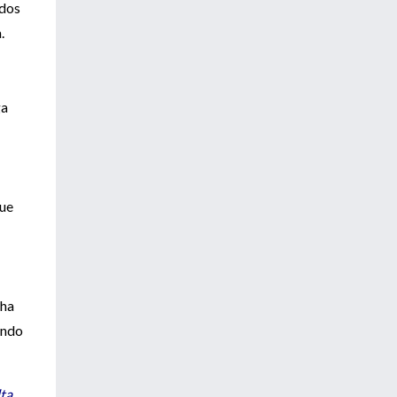
 dos
.
ga
que
cha
ando
ta.