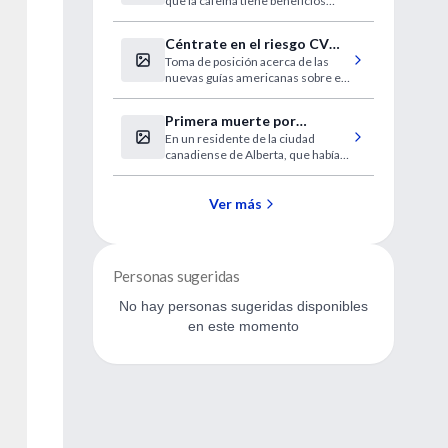
que la cafeína tiene beneficios
para la salud. Nuevas
investigaciones publicadas en la
Céntrate en el riesgo CV
Revista Nature Neuroscience
Toma de posición acerca de las
antes que en las cifras de
sugieren que una dosis de cafeína
nuevas guías americanas sobre el
luego de una sesión de estudio
colesterol
manejo del Colesterol LDL.
podría mejorar la memoria a largo
plazo.
Primera muerte por
En un residente de la ciudad
influenza aviar A (H5N1) en
canadiense de Alberta, que había
América
viajado recientemente a Beijing.
Ver más
Personas sugeridas
No hay personas sugeridas disponibles
en este momento