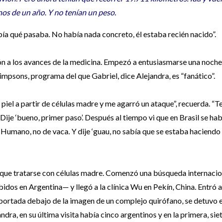
os de un año. Y no tenían un peso.
abía qué pasaba. No había nada concreto, él estaba recién nacido”.
ón a los avances de la medicina. Empezó a entusiasmarse una noche
impsons, programa del que Gabriel, dice Alejandra, es “fanático”.
piel a partir de células madre y me agarró un ataque”, recuerda. “T
Dije ‘bueno, primer paso’. Después al tiempo vi que en Brasil se hab
Humano, no de vaca. Y dije ‘guau, no sabía que se estaba haciendo
 que tratarse con células madre. Comenzó una búsqueda internacio
idos en Argentina— y llegó a la clínica Wu en Pekín, China. Entró a
a portada debajo de la imagen de un complejo quirófano, se detuvo 
dra, en su última visita había cinco argentinos y en la primera, si