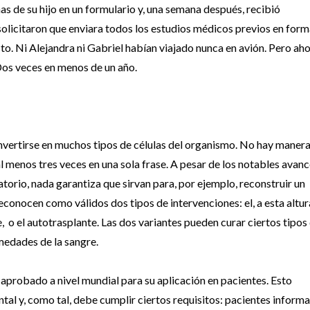
mas de su hijo en un formulario y, una semana después, recibió
e solicitaron que enviara todos los estudios médicos previos en for
to. Ni Alejandra ni Gabriel habían viajado nunca en avión. Pero ah
 Dos veces en menos de un año.
onvertirse en muchos tipos de células del organismo. No hay maner
 al menos tres veces en una sola frase. A pesar de los notables avan
torio, nada garantiza que sirvan para, por ejemplo, reconstruir un
conocen como válidos dos tipos de intervenciones: el, a esta altur
 o el autotrasplante. Las dos variantes pueden curar ciertos tipos
medades de la sangre.
aprobado a nivel mundial para su aplicación en pacientes. Esto
ntal y, como tal, debe cumplir ciertos requisitos: pacientes inform