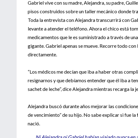
Gabriel vive con su madre, Alejandra, su padre, Guill
pisos construidos sobre un taller mecánico donde trab
Toda la entrevista con Alejandra transcurrirá con Gab
levante a atender el teléfono. Ahora el chico está to
medicamentos que le es suministrado a través de una
gigante. Gabriel apenas se mueve. Recorre todo con 
directamente.
“Los médicos me decían que iba a haber otras compli
resignarnos y que debíamos entender que él iba a t
sachet de leche”, dice Alejandra mientras recarga la je
Alejandra buscó durante años mejorar las condiciones
de vencimiento” de su hijo. No sabe explicar si fue la 
nació.
Ni Alejandra ni Gabriel habían viajado nunca en a