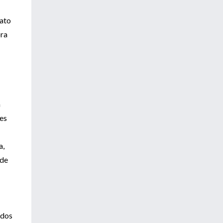
mato
ora
a
ces
a,
 de
ados