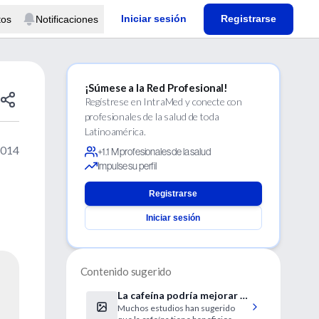
Iniciar sesión
Registrarse
tos
Notificaciones
¡Súmese a la Red Profesional!
Regístrese en IntraMed y conecte con
profesionales de la salud de toda
Latinoamérica.
2014
+1.1 M profesionales de la salud
Impulse su perfil
Registrarse
Iniciar sesión
Contenido sugerido
La cafeína podría mejorar la
Muchos estudios han sugerido
memoria largo plazo