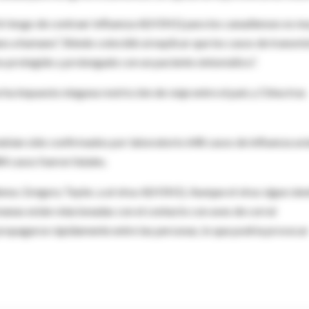
el riesgo de contraer influenza A(H5N1) para los canadienses es m
 a humano”. Shindo coincidió al explicar que los casos de transmi
o protegido y prolongado con un paciente sintomático”.
ha impuesto ninguna restricción de viaje entre el país y China tras
ían sido confirmados por laboratorio 648 casos de influenza avi
84 casos fueron fatales.
nse, Gregory Taylor, a al virus A(H5N1). Aunque el virus sigue sie
humanas están relacionadas con el contacto con aves de corral
 propagarse rápidamente entre las personas, lo que podría provocar