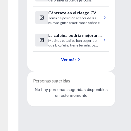
del primer brote de psicosis.
de la psicosis
Céntrate en el riesgo CV
Toma de posición acerca de las
antes que en las cifras de
nuevas guías americanas sobre el
colesterol
manejo del Colesterol LDL.
La cafeína podría mejorar la
Muchos estudios han sugerido
memoria largo plazo
que la cafeína tiene beneficios
para la salud. Nuevas
investigaciones publicadas en la
Revista Nature Neuroscience
Ver más
sugieren que una dosis de cafeína
luego de una sesión de estudio
podría mejorar la memoria a largo
plazo.
Personas sugeridas
No hay personas sugeridas disponibles
en este momento