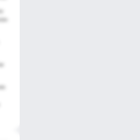
uy
sión
ar
ndo