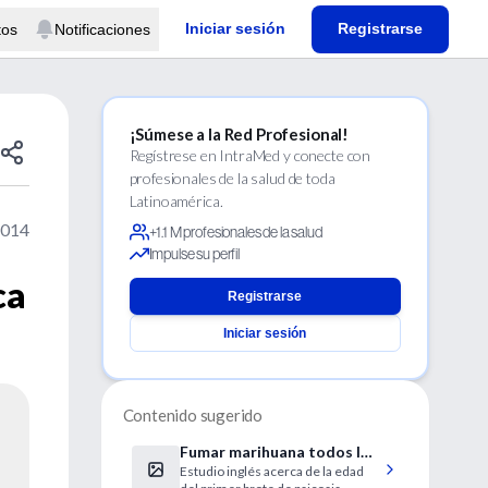
Iniciar sesión
Registrarse
tos
Notificaciones
¡Súmese a la Red Profesional!
Regístrese en IntraMed y conecte con
profesionales de la salud de toda
Latinoamérica.
2014
+1.1 M profesionales de la salud
Impulse su perfil
ca
Registrarse
Iniciar sesión
Contenido sugerido
Fumar marihuana todos los
Estudio inglés acerca de la edad
días adelanta la aparición