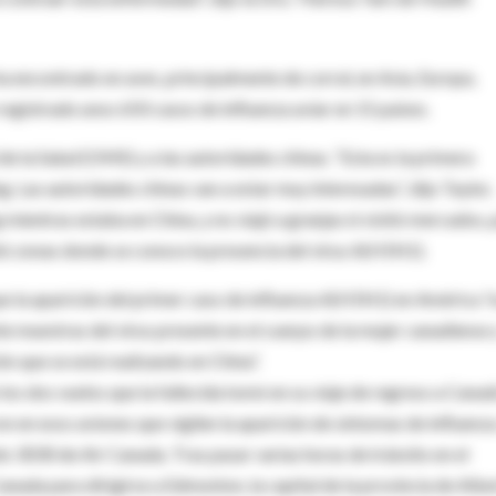
ha encontrado en aves, principalmente de corral, en Asia, Europa,
registrado unos 650 casos de influenza aviar en 15 países.
 la Salud (OMS) y a las autoridades chinas. “Esta es la primera
ng. Las autoridades chinas van a estar muy interesadas”, dijo Taylor,
 mientras estaba en China, y no viajó a granjas ni visitó mercados, 
tó zonas donde se conoce la presencia del virus A(H5N1).
ue la aparición del primer caso de influenza A(H5N1) en América “
 muestras del virus presente en el cuerpo de la mujer canadiense 
ón que se está realizando en China”.
los dos vuelos que la fallecida tomó en su viaje de regreso a Cana
on en esos aviones que vigilen la aparición de síntomas de influenza
o 3030 de Air Canada. Tras pasar varias horas de tránsito en el
nada para dirigirse a Edmonton, la capital de la provincia de Albe