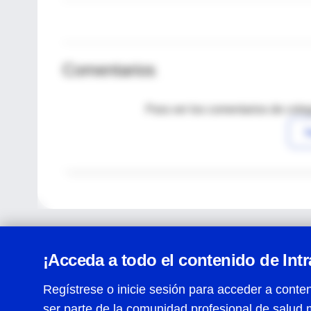
Comentarios
Para ver los comentarios de coleg
I
¡Acceda a todo el contenido de Int
Regístrese o inicie sesión para acceder a conten
ser parte de la comunidad profesional de salud 