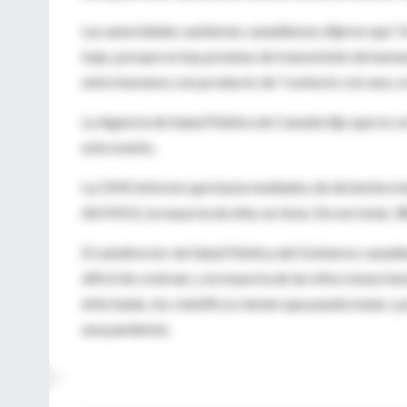
Las autoridades sanitarias canadienses dijeron que “
bajo, porque no hay pruebas de transmisión de humano
entre humanos son producto de “contacto cercano, n
La Agencia de Salud Pública de Canadá dijo que no se 
este evento.
La OMS informó que hasta mediados de diciembre hab
A(H5N1), la mayoría de ellos en Asia. De ese total, 3
El subdirector de Salud Pública del Gobierno canadie
difícil de contraer, y la mayoría de las infecciones 
infectadas, los científicos temen que pueda mutar y
una pandemia.