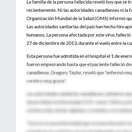
La familia de la persona fallecida reveló hoy que se 
recientemente. Ni las autoridades canadienses ni la fa
Organización Mundial de la Salud (OMS) informó que
Las autoridades sanitarias del país han hecho hincapi
humanos. La persona afectada por este virus falleció
27 de diciembre de 2013, durante el vuelo entre la cap
Esta persona fue admitida en el hospital el 1 de ener
fueron empeorando hasta que el paciente falleció dos
canadiense, Gregory Taylor, reveló que “enfermó muy 
cerebro muy grave”.
Las autoridades sanitarias canadienses señalaron que
desarrollado la enfermedad. El Dr. James Talbot, prin
víctima están siendo vigilados y tratados con medic
“Esta no es una enfermedad que se transmita entre lo
estuvieran en contacto con un ave infectada, no van 