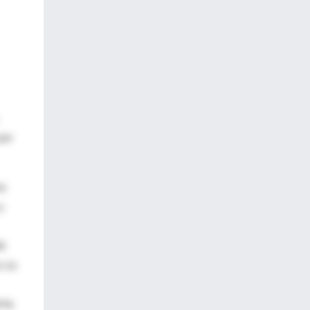
por
es
y
dá
. La
rta.