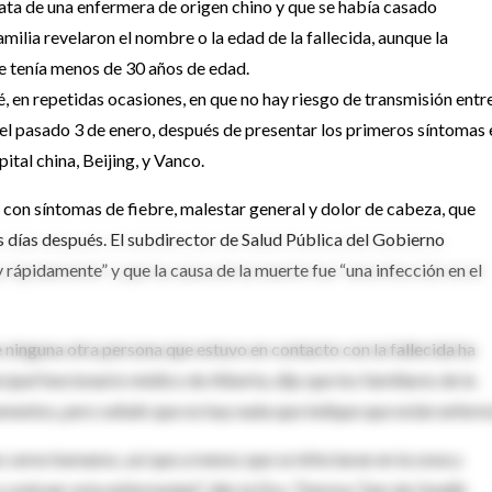
trata de una enfermera de origen chino y que se había casado
milia revelaron el nombre o la edad de la fallecida, aunque la
 tenía menos de 30 años de edad.
é, en repetidas ocasiones, en que no hay riesgo de transmisión entr
 el pasado 3 de enero, después de presentar los primeros síntomas 
ital china, Beijing, y Vanco.
o con síntomas de fiebre, malestar general y dolor de cabeza, que
 días después. El subdirector de Salud Pública del Gobierno
rápidamente” y que la causa de la muerte fue “una infección en el
 ninguna otra persona que estuvo en contacto con la fallecida ha
cipal funcionario médico de Alberta, dijo que los familiares de la
amentos, pero señaló que no hay nada que indique que están enferm
s seres humanos, así que a menos que se infectaran en la zona y
a contraer esta enfermedad”, dijo la Dra. Theresa Tam de Health