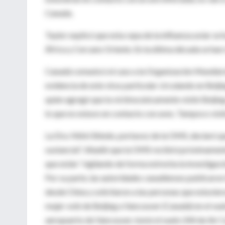
Canada.
Taylor explicó que esta cepa de la influenza aviar se 
África y Cercano Oriente. En la última década se han 
Canadá comunicó el caso a la Organización Mundial de
evidencia de este virus particular circulando en Beiji
quien agregó que la víctima únicamente visitó Beijing
lo que no estuvo en contacto con aves. Tampoco visi
La Dra. Nikki Shindo, portavoz de la OMS, declaró q
sustancial”. Añadió que la OMS recibirá próximamente
que están “vigilando de forma estrecha la investigaci
Por su parte, las autoridades canadienses publicaron 
desde China y solicitaron a las personas que estuvier
mujer voló de Beijing a Vancouver (Canadá) en el vuel
aeropuerto de Vancouver, tomó el vuelo 244 de Air Ca