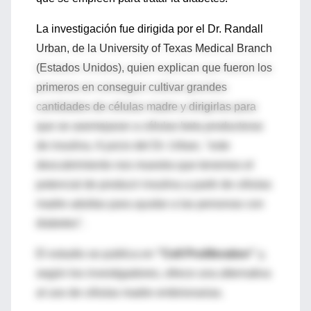
La investigación fue dirigida por el Dr. Randall
Urban, de la University of Texas Medical Branch
(Estados Unidos), quien explican que fueron los
primeros en conseguir cultivar grandes
cantidades de células madre y dirigirlas para
que se asemejaran a células beta productoras
de insulina. A juicio del Dr. Urban, "este
descubrimiento nos muestra que tenemos el
potencial de producir insulina a partir de células
madre adultas para ayudar a las personas con
diabetes".
El estudio se publica en
"Cell Proliferation"
y,
según los investigadores, ofrece una alternativa
al uso de células madre embrionarias.