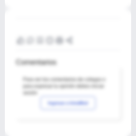
Comentarios
Para ver los comentarios de colegas o
para expresar tu opinión debes iniciar
sesión
Ingresar a IntraMed