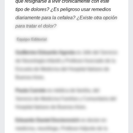
que resignarse a vivir crónicamente con este
tipo de dolores? ¿Es peligroso usar remedios
diariamente para la cefalea? ¿Existe otra opción
para tratar el dolor?
Equipo Editorial
Guillermo Eduardo Agosta
es Jefe del Servicio
de Neurología Infantil y Profesor Asociado de la
Escuela de Medicina del Hospital Italiano de
Buenos Aires.
Paula Carrete
es médica de familia, del
Servicio de Medicina Familiar y Comunitaria del
Hospital Italiano de Buenos Aires.
Eduardo Daniel Doctorovich
es doctor en
medicina, neurólogo, Profesor Adjunto de la