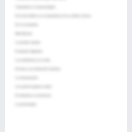
Tratamiento no farmacológico
El rol del médico en el tratamiento de la cefalea crónica
En el consultorio
Misceláneas
La presión arterial
El aparato digestivo
Los problemas en la vista
El temor a la medicación abortiva
La menstruación
Los anticonceptivos orales
El embarazo y la lactancia
La psicoterapia