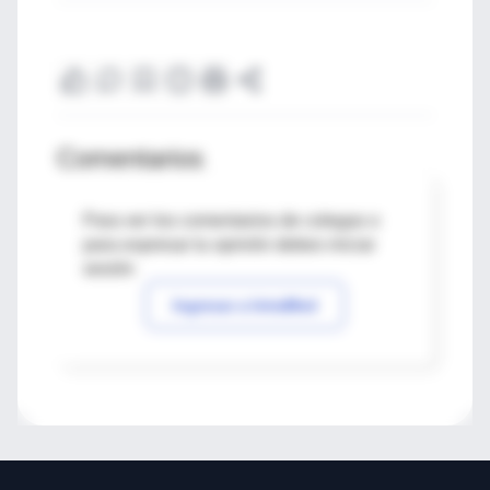
Comentarios
Para ver los comentarios de colegas o
para expresar tu opinión debes iniciar
sesión
Ingresar a IntraMed