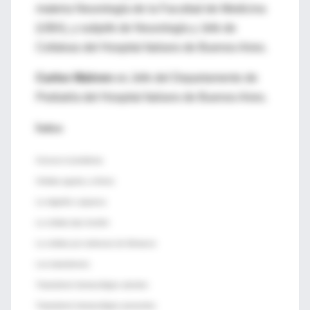
materia Neurología de la Facultad de Medicina
(UBA), y subjefe de Neurología y Jefe de
Cefaleas del Hospital Italiano de Buenos Aires.
Carlos Wahren
es Jefe del Departamento de
Pediatría del Hospital Italiano de Buenos Aires.
Índice
Conocer el problema
Cefalea aguda y crónica
La migraña o jaqueca
La cefalea tipo tensión
La cefalea por sobreuso de fármacos
Los tratamientos
Tratamiento farmacológico abortivo
Tratamiento farmacológico preventivo