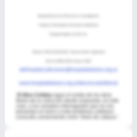
Departamento de Docencia e Investigación
Instituto Universitario Escuela de Medicina
Hospital Italiano de Bs. As.
Gascón 450 (C1181ACH) - Buenos Aires, Argentina
(54 11) 4959 0200 Interno 2997
delhospital.ediciones@hospitalitaliano.org.ar
www.hospitalitaliano.org.ar/docencia/editorial
El libro Cefalea
sigue el rumbo de los otros
títulos de la colección dando respuesta, en este
caso, a los variados interrogantes que se nos
presentan en torno a este problema cotidiano
conocido comúnmente como “dolor de cabeza".