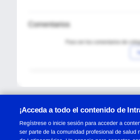
Comentarios
Para ver los comentarios de coleg
I
¡Acceda a todo el contenido de Int
Regístrese o inicie sesión para acceder a conten
ser parte de la comunidad profesional de salud 
Centro de Ayuda