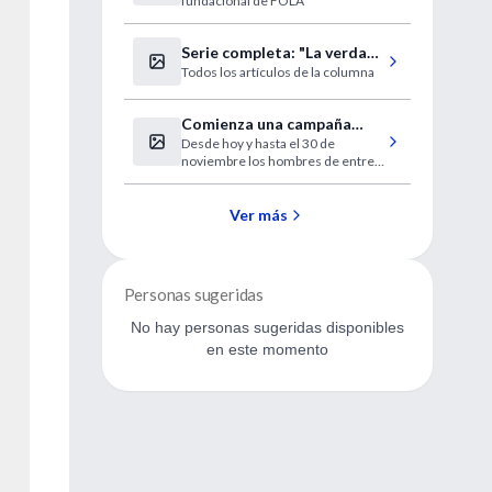
fundacional de FOLA
Serie completa: "La verdad
Todos los artículos de la columna
y otras mentiras"
Comienza una campaña
Desde hoy y hasta el 30 de
para vacunar contra la
noviembre los hombres de entre
rubeola a varones
16 y 39 años podrán vacunarse
gratis en hospitales, centros de
salud, vacunatorios, unidades
Ver más
sanitarias, salitas barriales y
dispensarios.
Personas sugeridas
No hay personas sugeridas disponibles
en este momento