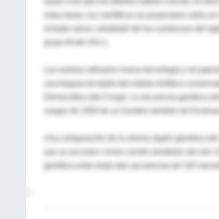
tasas a las que los árboles habían crecido, es dec
estas tasas, los científicos se proyectaron atrás e
echado raíces: alrededor de los comienzos del sig
grupo M del VIH-1.
Los autores utilizaron nueva tecnología y recupe
una biopsia de tejido del nódulo linfático conser
Democrática del Congo. La secuencia genética de
sangre de 1959 de un hombre también de Kinshas
Una comparación de la misma región genética del 
que su ancestro común existió alrededor del año 
genética entre estas dos secuencias de VIH neces