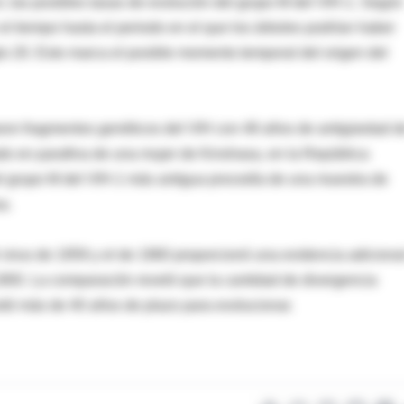
ir, las posibles tasas de evolución del grupo M del VIH-1. Según
n el tiempo hasta el periodo en el que los árboles podrían haber
lo 20. Esto marca el posible momento temporal del origen del
raron fragmentos genéticos del VIH con 48 años de antigüedad d
vado en parafina de una mujer de Kinshasa, en la República
l grupo M del VIH-1 más antigua procedía de una muestra de
a.
virus de 1959 y el de 1960 proporcionó una evidencia adiciona
1900. La comparación reveló que la cantidad de divergencia
itó más de 40 años de plazo para evolucionar.