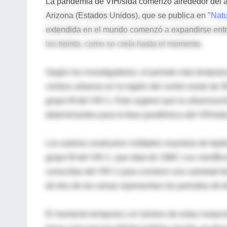
La pandemia de VIH/sida comenzó alrededor del a
Arizona (Estados Unidos), que se publica en "
Natu
extendida en el mundo comenzó a expandirse entr
los treinta, como se creía hasta el momento.
Según los investigadores, el periodo más temprano
centros urbanos en la región del centro-oeste de Áf
grupo M del VIH-1. Esto sugiere que la urbanizació
determinantes para la fase pandémica del VIH/sid
Los autores analizaron múltiples muestras de teji
grupo M del VIH-1, que data de 1960. Los científic
conocidas del VIH-1 para construir una variedad d
de tres de las ramas representan los periodos de t
El momento temporal y el número de estas mutacione