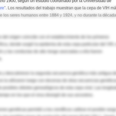
ño 1900, según un estudio coordinado por la Universidad de
re
". Los resultados del trabajo muestran que la cepa de VIH m
e los seres humanos entre 1884 y 1924, y no durante la décad
 del origen coincide con el establecimiento de los primeros
rica, donde surgió la epidemia de esta cepa particular del VIH, 
n y las conductas de alto riesgo asociadas a ella fueron
a.
do y descubrieron la segunda secuencia genética más antigua d
os la utilizaron luego con docenas de otras secuencias genétic
e posibles árboles genealógicos de esta cepa viral. Las longitu
iempo en los que el virus divergió de sus ancestros.
s genéticas permitió a los científicos calibrar el posible rang