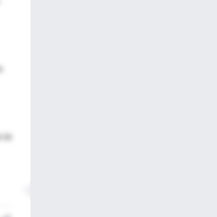
e
l de