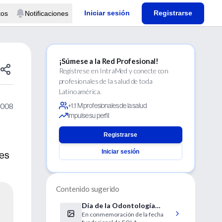
Iniciar sesión
Registrarse
tos
Notificaciones
¡Súmese a la Red Profesional!
Regístrese en IntraMed y conecte con
profesionales de la salud de toda
Latinoamérica.
2008
+1.1 M profesionales de la salud
Impulse su perfil
Registrarse
Iniciar sesión
res
Contenido sugerido
Día de la Odontología
En conmemoración de la fecha
Latinoamericana