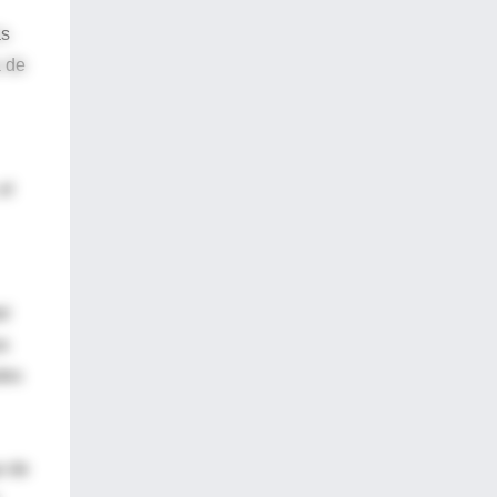
ás
a de
el
el
as
des
o de