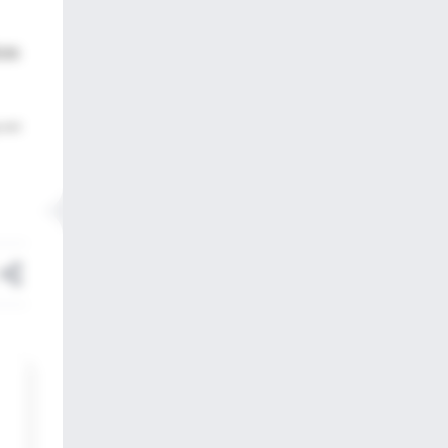
cos
y and