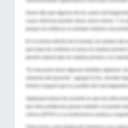
suficientemente significativos como para necesitar
Aaron dijo que algunos de los casos mal diagnosti
cuyos síntomas pueden durar varios meses. Y la ra
porque los médicos no siempre realizan una prueb
En la misma edición de la revista, los autores del
que tratar de controlar el asma sin realizar primer
presión arterial alta sin medirla primero o el coles
"Es necesario tener algunas medidas objetivas. N
síntomas del paciente", agregó la Dra. Jennifer Ap
Detroit. Aseguró que la cuestión del mal diagnós
Appleyard estuvo de acuerdo en que las infeccione
que otros problemas graves también se pueden di
crónica (EPOC) y la insuficiencia cardiaca congest
Tanto Aaron como Appleyard señalaron que espera