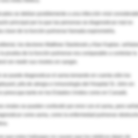
 una visita médica.
cados se debían posiblemente a una infección viral considerabl
zón principal por la que las personas se diagnostican mal es
a clave de la función pulmonar llamada espirometría.
 editorial, los doctores Matthew Stanbrook y Alan Kaplan, señala
o la prueba de la función pulmonar era comparable a controlar la
terol sin medir sus niveles en sangre.
o se puede diagnosticar el asma tomando en cuenta sólo los
pleyard, jefa de alergia e inmunología del Hospital St. John en
tico preocupa tanto en los Estados Unidos como en Canadá.
s virales se pueden confundir por error con el asma, pero seña
agnosticar como asma, como la enfermedad pulmonar obstructi
iva.
n que estos hallazgos no causen que los médicos dejen de