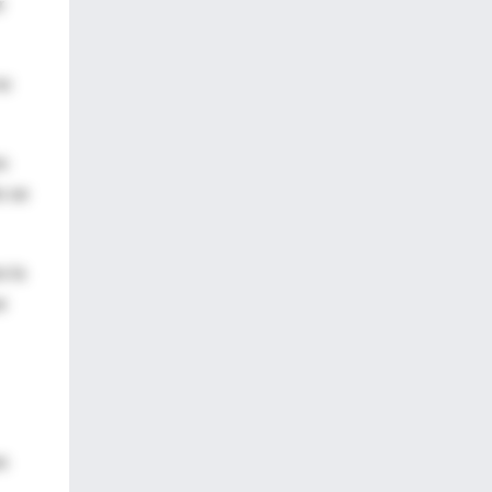
r
no
s
o se
a la
e
s