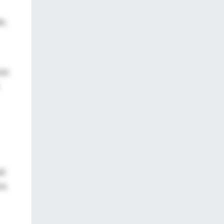
e,
ron
ló
va