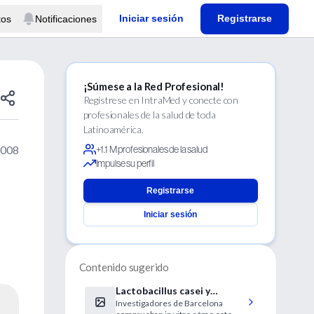
Iniciar sesión
Registrarse
tos
Notificaciones
¡Súmese a la Red Profesional!
Regístrese en IntraMed y conecte con
profesionales de la salud de toda
Latinoamérica.
2008
+1.1 M profesionales de la salud
Impulse su perfil
Registrarse
Iniciar sesión
Contenido sugerido
Lactobacillus casei y
Investigadores de Barcelona
enfermedad de Crohn