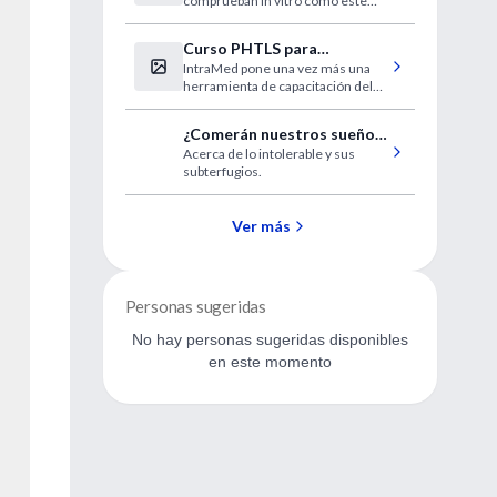
comprueban in vitro cómo este
probiótico regula las señales
inflamatorias en la mucosa de
Curso PHTLS para
pacientes con esta enfermedad
IntraMed pone una vez más una
estudiantes de medicina
intestinal.
herramienta de capacitación del
más alto nivel. En esta oportunidad
te invitamos a participar en el
¿Comerán nuestros sueños
curso PHTLS que se dictará los
Acerca de lo intolerable y sus
los gusanos?
días 29 y 30 de octubre.
subterfugios.
Ver más
Personas sugeridas
No hay personas sugeridas disponibles
en este momento