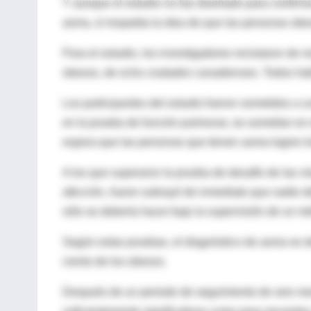
Y aunque el estudio no fue diseñado para confirma
asma, sí respalda la idea de que las personas ob
Para el estudio, los investigadores reclutaron de
obesos, de ocho ciudades canadienses. Todos hab
Los participantes del estudio fueron sometidos a 
en la prueba de función pulmonar, se sometían en 
espera que las personas que tienen asma logren b
A los que superaron la prueba de desafío de las ví
afección. Aaron subrayó de inmediato que nadie d
sólo se debería hacer bajo la supervisión de un m
Según estas pruebas, el diagnóstico de asma se de
ciento de los obesos.
Después de un periodo de seguimiento de seis me