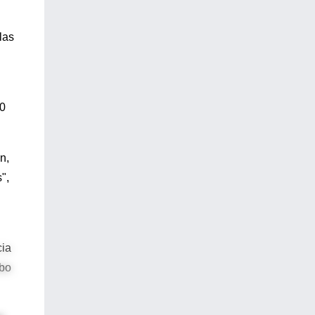
las
30
n,
",
cia
ubo