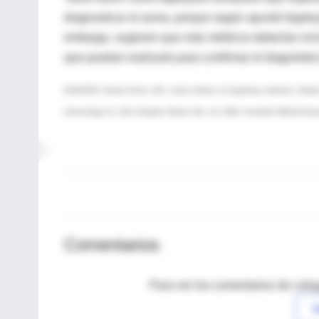
diagnosticar el asma, porque según apuntó Appley
embargo, sugieren que más médicos deberían inclui
que puedan realizarla para confirmar el diagnósti
(FUENTES: Shawn Aaron, M.D., head, division of respiratory medicine, Ottawa 
immunology, St. John Hospital, Detroit; Nov. 18, 2008, Canadian Medical Asso
Comentarios
Para ver los comentarios de coleg
I