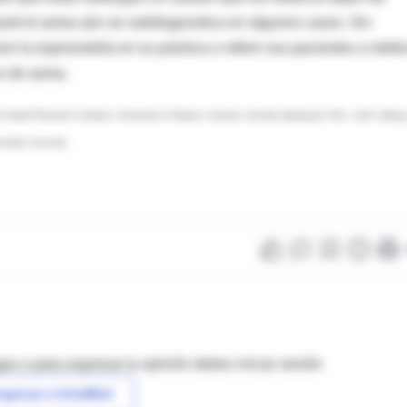
ard el asma aún se subdiagnostica en algunos casos. Sin
r la espirometría en su práctica o referir sus pacientes a médi
co de asma.
Health Research Institute, University of Ottawa, Canada; Jennifer Appleyard, M.D., chief, allerg
ciation Journal)
as o para expresar tu opinión debes iniciar sesión
ngresar a IntraMed