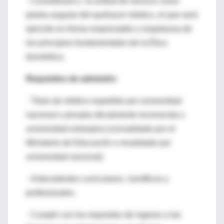
· Considerará a la actitud de servicio como
piedra angular del quehacer médico, el que será
ejercido en forma responsable y respetuosa de
los principios fundamentales de la Ética
biomédica.
Requisitos de admisión:
· Título de médico expedido por universidad
nacional o privada oficialmente reconocida o
universidad extranjera (convalidado por el
Ministerio de Educación o revalidado por
universidad nacional).
· Antecedentes curriculares, científicos y
profesionales.
· Cumplir con los requisitos de ingreso a las