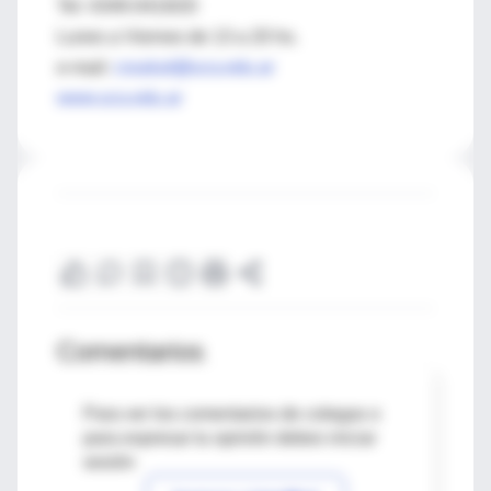
Tel: 4349-0419/20
Lunes a Viernes de 13 a 20 hs.
e-mail:
cssalud@uca.edu.ar
www.uca.edu.ar
Comentarios
Para ver los comentarios de colegas o
para expresar tu opinión debes iniciar
sesión