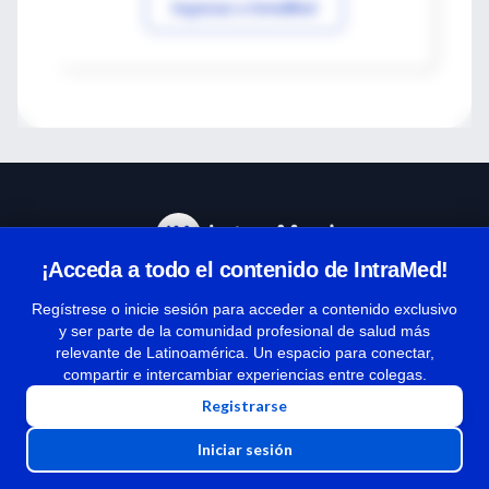
Ingresar a IntraMed
¡Acceda a todo el contenido de IntraMed!
Centro de Ayuda
Regístrese o inicie sesión para acceder a contenido exclusivo
y ser parte de la comunidad profesional de salud más
relevante de Latinoamérica. Un espacio para conectar,
Términos y condiciones
compartir e intercambiar experiencias entre colegas.
| Políticas de privacidad
Registrarse
| Todos los derechos reservados | Copyright 1997-2026
Iniciar sesión