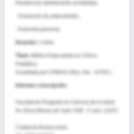
Residencias debidamente acreditadas.
· Evaluación de antecedentes.
· Entrevista personal.
Duración:
3 años.
Título:
Médico Especialista en Clínica
Pediátrica
Acreditada por CONEAU (Res. Nro. 147/03 )
Informes e Inscripción:
Facultad de Posgrado en Ciencias de la Salud
Av. Alicia Moreau de Justo 1500 . 4° piso (1107)
.
Ciudad de Buenos Aires