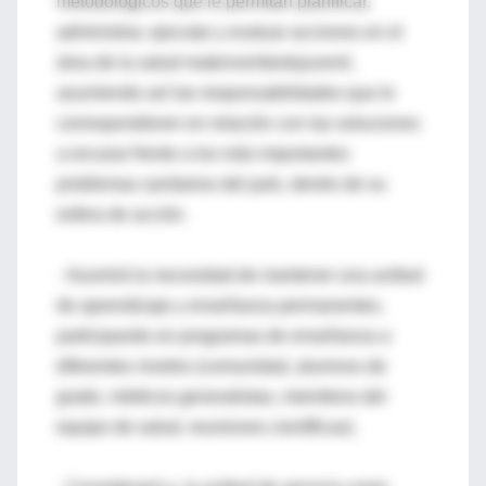
metodológicos que le permitan planificar,
administrar, ejecutar y evaluar acciones en el
área de la salud maternoinfantojuvenil,
asumiendo así las responsabilidades que le
correspondieren en relación con las soluciones
a encarar frente a los más importantes
problemas sanitarios del país, dentro de su
esfera de acción.
· Asumirá la necesidad de mantener una actitud
de aprendizaje y enseñanza permanentes,
participando en programas de enseñanza a
diferentes niveles (comunidad, alumnos de
grado, médicos generalistas, miembros del
equipo de salud, reuniones científicas).