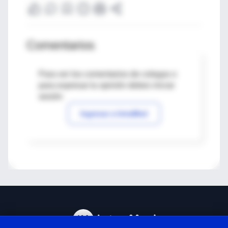
Comentarios
Para ver los comentarios de colegas o
para expresar tu opinión debes iniciar
sesión
Ingresar a IntraMed