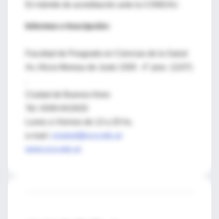
En trámite de acreditación ante la CONEAU.
Informes e Inscripción:
Facultad de Posgrado en Ciencias de la Salud
Av. Alicia Moreau de Justo 1500 . 4° piso (1107)
.
Ciudad de Buenos Aires
Tel: 4349-0419/20
Lunes a Viernes de 13 a 20 hs.
e-mail:
cssalud@uca.edu.ar
www.uca.edu.ar