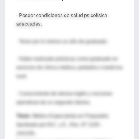
· Poseer condiciones de salud psicofísica
adecuadas.
· Tener por lo menos un año de graduado.
· Haber realizado prácticas como graduado en
servicios de clínica médica, pediatría o medicina
rural.
· Conocimiento de idioma inglés y nociones
operativas de un segundo idioma.
Título:
Médico Especialista en Psiquiatría
Aprobado por M.C. y E., Res. Nº 1109 -
14/11/91.