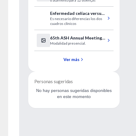
tratamento para 12 doenças
pelo SUS
Enfermedad celíaca versus
Es necesario diferencias los dos
intolerancia al gluten
cuadros clínicos
65th ASH Annual Meeting
Modalidad presencial.
and Exposition
Ver más
Personas sugeridas
No hay personas sugeridas disponibles
en este momento