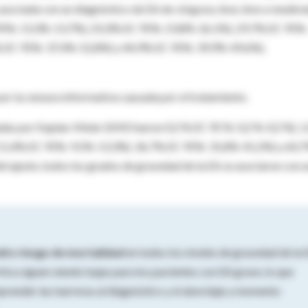
asociada con un diagnóstico de EA de
ninguna, leve, leve a modera
95%: 13,3%-13,7%), 25,0% (IC 95%: 23,8%-26,1%), 29,7% (IC 95%:
 (IC 95%: 37,4%-52,8%) y 44,9% (IC 95%: 39,9%-49,6%),
por la censura informativa causada por el tratamiento.
das por Kaplan-Meier (KM) fueron 0,2 % (IC 95 %: 0,2 %-0,2 %), 1
), 11,4% (IC 95%: 9,5%-13,3%), 36,7% (IC 95%: 31,8%-41,2%) y 60,
 ajuste, todos los grados de gravedad de la EA se asociaron con 
lto riesgo de mortalidad
en todos los niveles de gravedad de la
rtica siguen siendo bajas para los pacientes con EA grave, lo que
prender las barreras al diagnóstico y el abordaje y momento