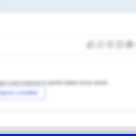
as o para expresar tu opinión debes iniciar sesión
ngresar a IntraMed