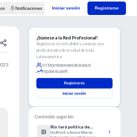
Iniciar sesión
Registrarse
tos
Notificaciones
¡Súmese a la Red Profesional!
Regístrese en IntraMed y conecte con
profesionales de la salud de toda
Latinoamérica.
2023
+1.1 M profesionales de la salud
Impulse su perfil
Registrarse
Iniciar sesión
Contenido sugerido
Rio terá política de
No Brasil, a Anvisa liberou
fornecimento de canabidiol