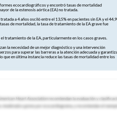
informes ecocardiográficos y encontró tasas de mortalidad
yor de la estenosis aórtica (EA) no tratada.
tratada a 4 años osciló entre el 13,5% en pacientes sin EA y el 44,
 tasas de mortalidad, la tasa de tratamiento de la EA grave fue
 el tratamiento de la EA, particularmente en los casos graves.
izan la necesidad de un mejor diagnóstico y una intervención
erzos para superar las barreras a la atención adecuada y garantiz
lo que en última instancia reduce las tasas de mortalidad entre los
American Heart Association
recomiendan la evaluación y clasificac
e, moderada o grave
, por ecocardiograma, y ​​recomiendan el reemp