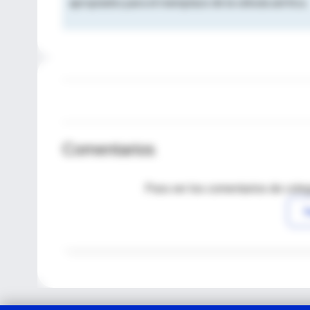
apropiados para el reemplazo de la válvula aórtica.
Comentarios
Para ver los comentarios de coleg
I