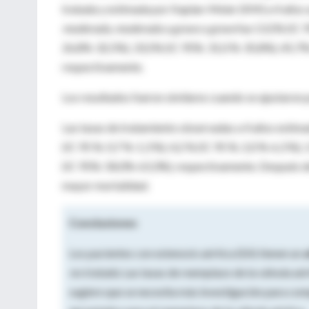
tratada y estimada por Kaplan-Meier (KM) a 4 años 
moderada, moderada a grave o grave
fue 13,5% (IC 
26,8%-32,5%), 33,5% (IC 95%: 31,0 %-35,8%), 45,7%
respectivamente.
Los resultados fueron similares cuando se ajustaron 
Las tasas de tratamiento observadas a 4 años estima
(IC 95 %: 0,7 %-1,3 %), 4,2 % (IC 95 %: 2,0 %-6,3 %
(IC 95%: 58,0%-63,3%), respectivamente. Después del
mayor mortalidad.
Conclusiones
Los pacientes con estenosis aórtica (EA) tienen un
a
no tratada
. Las tasas de reemplazo de la válvula aó
sugiere que se necesita más investigación para com