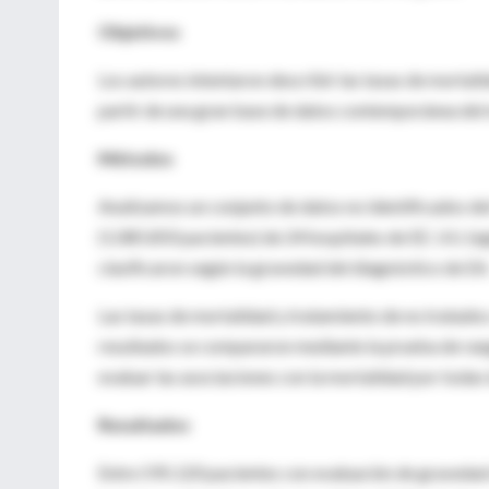
Objetivos
Los autores intentaron describir las tasas de mortali
partir de una gran base de datos contemporánea del 
Métodos
Analizamos un conjunto de datos no identificados de
(1.085.850 pacientes) de 24 hospitales de EE. UU. (e
clasificaron según la gravedad del diagnóstico de EA
Las tasas de mortalidad y tratamiento de no tratado
resultados se compararon mediante la prueba de rango
evaluar las asociaciones con la mortalidad por todas 
Resultados
Entre 595.120 pacientes con evaluación de gravedad d