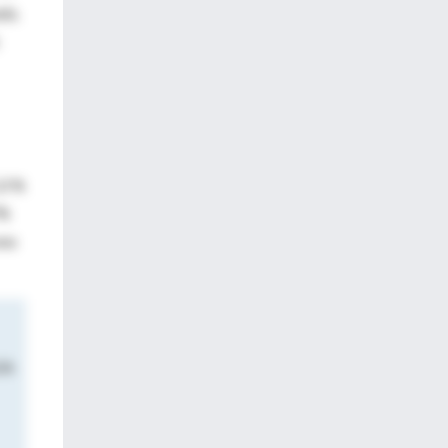
da,
,0 %
7%
una
 EA