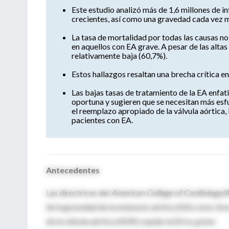
Este estudio analizó más de 1,6 millones de 
crecientes, así como una gravedad cada vez ma
La tasa de mortalidad por todas las causas no 
en aquellos con EA grave. A pesar de las altas
relativamente baja (60,7%).
Estos hallazgos resaltan una brecha crítica en
Las bajas tasas de tratamiento de la EA enfat
oportuna y sugieren que se necesitan más esfu
el reemplazo apropiado de la válvula aórtica, 
pacientes con EA.
Antecedentes
Las directrices del
American College of Cardiology/
de la gravedad de la estenosis aórtica (EA) como
lev
de la válvula aórtica (AVR) cuando la EA es
grave
.