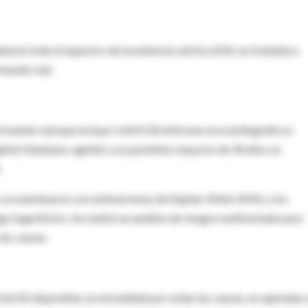
dad en todo el espectro de la estenosis aórtica (EA)
no tratadas
a
mundo real.
l mundo real que incluye 1.669.536 informes ecocardiográficos
ginte Database, egnite). Los pacientes mayores de 18 años se
.
s se examinaron con estimaciones de Kaplan-Meier (KM), y los
 logarítmico. Se realizó un análisis de riesgos multivariado para
las causas.
e EA disponible, la mortalidad por todas las causas, no ajustada,