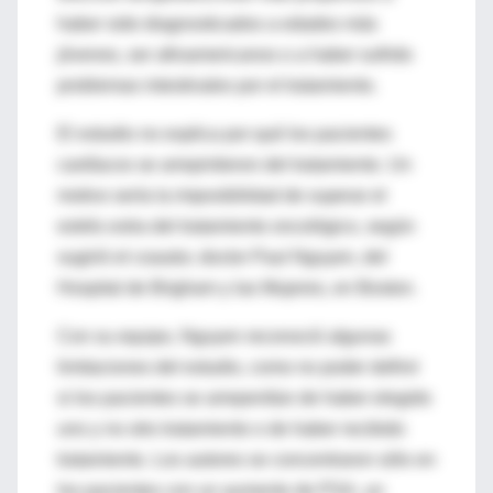
haber sido diagnosticados a edades más
jóvenes, ser afroamericanos o a haber sufrido
problemas intestinales por el tratamiento.
El estudio no explica por qué los pacientes
cardíacos se arrepintieron del tratamiento. Un
motivo sería la imposibilidad de superar el
estrés extra del tratamiento oncológico, según
sugirió el coautor, doctor Paul Nguyen, del
Hospital de Brigham y las Mujeres, en Boston.
Con su equipo, Nguyen reconoció algunas
limitaciones del estudio, como no poder definir
si los pacientes se arrepentían de haber elegido
uno y no otro tratamiento o de haber recibido
tratamiento. Los autores se concentraron sólo en
los pacientes con un aumento de PSA, un