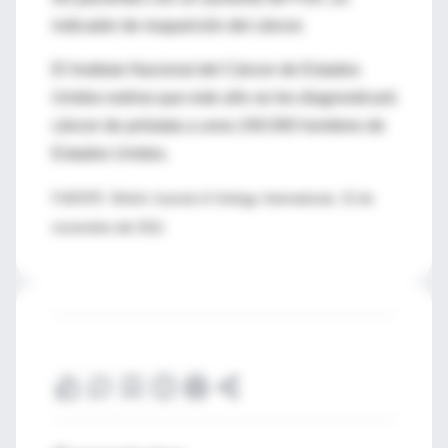
indicador de reaparición del cáncer.
El Instituto Nacional del Cáncer de Estados
Unidos estima que este año se les diagnosticará
cáncer de próstata a unos 240.000 hombres de
Estados Unidos.
FUENTE: British Journal of Urology International, 15 de
noviembre del 2011