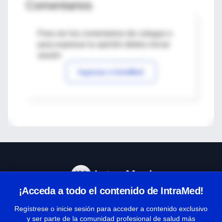
Comentarios
Para ver los comentarios de colegas o
para expresar tu opinión debes iniciar
sesión
Ingresar a IntraMed
¡Acceda a todo el contenido de IntraMed!
Centro de Ayuda
Regístrese o inicie sesión para acceder a contenido exclusivo
y ser parte de la comunidad profesional de salud más