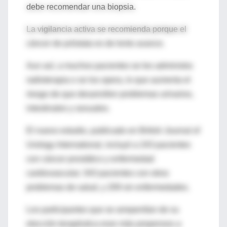
debe recomendar una biopsia.
La vigilancia activa se recomienda porque el
cáncer de próstata es de lento avance.
Aun así, a muchos pacientes se les administra
radioterapia o se los opera, lo que aumenta el
riesgo de que desarrollen problemas urinarios,
intestinales y sexuales.
El nuevo estudio, publicado en British Journal of
Urology International, incluyó a 243 pacientes
con cáncer prostático y enfermedad
cardiovascular; 343 pacientes con otros
problemas de salud, y 209 sin enfermedades.
Los participantes que se arrepentían de su
elección terapéutica eran más propensos a