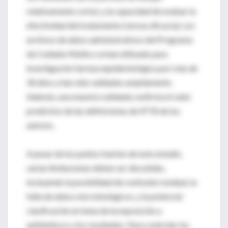
relativamente corto), y la capacidad de evaluar la
efectividad del tratamiento (versus eficacia). Los
archivos de datos administrativos del Programa
de Cuidado Médico se han utilizado para
investigación farmacoepidemiológica por más de
30 años y han sido validados ampliamente.
Además, una muestra validada confirma el valor
predictivo de las definiciones de IPTB de los
autores.
A pesar de los puntos fuertes de este estudio,
varias limitaciones deben ser discutidas,
incluyendo la posibilidad de confusión residual, la
falta de datos microbiológicos, y la potencial
clasificación errónea de la exposición a
antibióticos y los resultados. Para controlar los