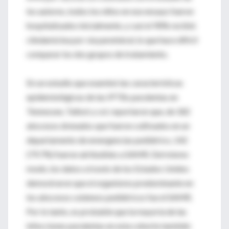
los autores, todos los niños en ese ensayo fueron
hospitalizados inicialmente, y casi el 90% recibió
clindamicina por vía parenteral, lo que hace difícil
comparar los dos grupos de tratamiento.
En un estudio que examinó las características
epidemiológicas de las IPTBs purulentas en
Tennessee, Talbot y col. reportaron que, de 182
abscesos drenados que fueron cultivados en un
departamento de emergencias pediátrico, 142
(79.7%) fueron atribuibles a SAMR. Del mismo
modo, los datos a través de los Estados Unidos
demostraron que el organismo predominante en
los abscesos cutáneos pediátricos fue el SAMR.
Por lo tanto, es probable que la mayoría de las
infecciones purulentas en esta cohorte también