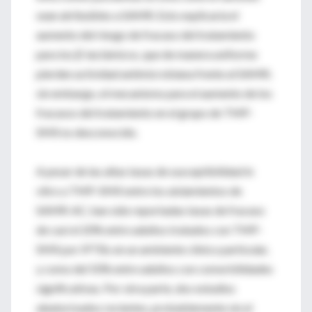
sean atribuibles a SAMR. Esto explicaría el
aumento del riesgo de fracaso del tratamiento
para los β-lactámicos, que de manera uniforme
pierden actividad antimicrobiana frente al SAMR;
sin embargo, el mecanismo para el aumento de los
fracasos del tratamiento en el grupo de TMP-
SMX es desconocido.
A pesar de las altas tasas de susceptibilidad in
vitro a TMP-SMX entre los aislamientos de
SAMR-AC, han sido reportadas tasas de fracaso
de casi el 20% entre adultos tratados con TMP-
SMX por IPTBs en un ambiente clínico particular,
y como del 50% entre adultos con comorbilidades
significativas. Por otra parte, dos estudios
aleatorizados recientes, probablemente sin el