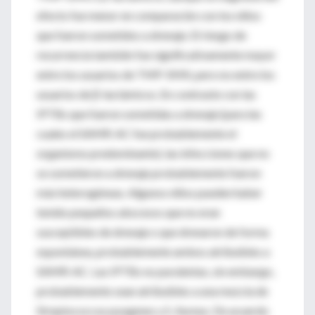
efecto fue menor en comparación con los niños
que fueron sometidos a drenaje. El riesgo de
recurrencia también fue significativamente mayor
entre los usuarios de TMP-SMX, pero no entre los
usuarios de β-lactámicos. En contraste con las
IPTBs que fueron sometidas a drenaje (para las
cuales el SAMR-AC fue probablemente el
organismo predominante), las infecciones que no
se sometieron a drenaje probablemente fueron
más heterogéneas. Algunos niños pueden haber
tenido pequeños abscesos que no eran
susceptibles de drenaje o que drenaron de forma
espontánea, probablemente ambos atribuibles a
SAMR-AC. Las IPTBs no purulentas, sin embargo,
probablemente sean atribuibles a una mezcla de
Streptococcus pyogenes y S. Aureus. De acuerdo