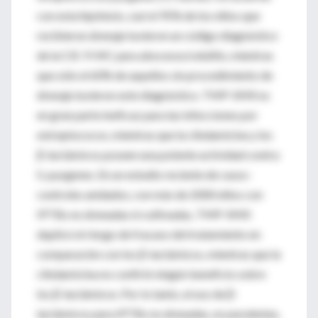
con esta hipótesis, casi el 95% de los niños que
recibieron drenaje tuvieron un código diagnóstico
de la CIE-9-MC para abscesos/celulitis, mientras
que sólo el 60% de aquellos sin procedimiento de
drenaje tuvieron este diagnóstico. TMP-SMX es
en gran parte ineficaz para las infecciones por
estreptococos, mientras que la clindamicina y los
β-lactámicos poseen una potente actividad contra
S. pyogenes. En un estudio reciente de casos-
controles anidados, con más de 2000 niños con
IPTBs no drenadas ni cultivadas, TMP-SMX
duplicó el riesgo de fracaso del tratamiento en
comparación con los β-lactámicos, mientras que la
clindamicina no confirió ningún beneficio sobre
los β-lactámicos. Por lo tanto, el uso de β-
lactámicos para IPTBs no drenadas, no purulentas,