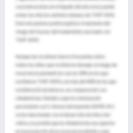
concentraciones en el líquido del absceso), puede
evitar los efectos antimicrobianos de TMP-SMX.
Este mecanismo podría explicar el aumento del
riesgo de fracaso del tratamiento asociado con
TMP-SMX.
Aunque las recidivas fueron frecuentes entre
todos los niños que recibieron drenaje, el riesgo de
recurrencia aumentó en casi un 30% en los que
recibieron TMP-SMX y en más del 40% en los que
recibieron β-lactámicos, en comparación con
clindamicina. Debido a que la colonización
persistente con S. Aureus (incluyendo SAMR-AC)
se ha relacionado con el desarrollo de infección
clínica, es posible que la clindamicina sea superior
en la prevención de la recurrencia debido a que