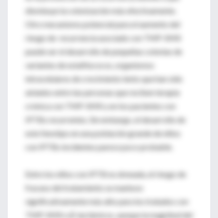
disminuye la colonización más efectivamente.
Otro mecanismo potencial para el aumento del
riesgo de recurrencia asociado con TMP-SMX
puede ser el desarrollo de pequeñas colonias de
variantes de estafilococos, organismos
intracelulares de crecimiento lento que han sido
aislados entre las personas que reciben terapia
crónica con TMP-SMX y en los pacientes con
IPTBs recurrentes. Sin embargo, el desarrollo de
este fenotipo en una población grande de niños
con IPTBs incidentes parece poco probable.
Entre los niños con IPTB no drenada, el riesgo de
fracaso del tratamiento se mantuvo
significativamente más alto para los tratados con
TMP-SMX o β-lactámicos, aunque la magnitud del