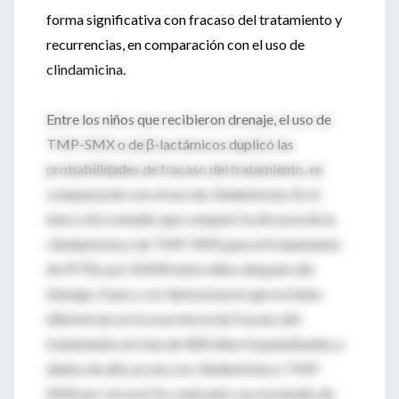
forma significativa con fracaso del tratamiento y
recurrencias, en comparación con el uso de
clindamicina.
Entre los niños que recibieron drenaje, el uso de
TMP-SMX o de β-lactámicos duplicó las
probabilidades de fracaso del tratamiento, en
comparación con el uso de clindamicina. En el
único otro estudio que comparó la eficacia de la
clindamicina y de TMP-SMX para el tratamiento
de IPTBs por SAMR entre niños después del
drenaje, Hyun y col. demostraron que no hubo
diferencias en la ocurrencia de fracaso del
tratamiento en más de 400 niños hospitalizados y
dados de alta ya sea con clindamicina o TMP-
SMX por vía oral. En contraste con el estudio de