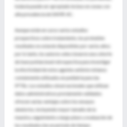
todavía puede ser apropiado incluso en zonas con
alta prevalencia de SAMR-AC.
Aunque están en curso varios estudios
prospectivos sobre tratamiento, los probables
resultados no estarán disponibles por varios años;
por lo tanto, los autores seleccionaron una cohorte
de base poblacional retrospectiva para investigar
la efectividad de estos agentes antimicrobianos
comúnmente utilizados en pediatría para las
IPTBs. Los estudios observacionales que utilizan
datos administrativos previamente validados
ofrecen varias ventajas sobre los ensayos
aleatorios, incluyendo mayor tamaño de la
muestra, seguimiento a largo plazo y evaluación de
los resultados (en un período de tiempo