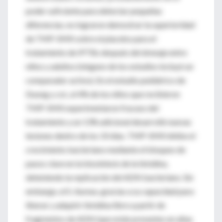
poder suficiente para detectar pequeñas
diferencias, no lograron demostrar la superioridad
de TMP-SMX sobre el placebo para el
tratamiento de IPTBs después del drenaje entre
niños y adultos (ninguno de los estudios incluyó un
comparador activo). En el estudio pediátrico de
Duong y col., el 4% de los niños que recibieron
TMP-SMX experimentaron fracaso del
tratamiento y un 13% adicional desarrolló nuevas
lesiones dentro de los 10 días. TMP-SMX inhibe el
crecimiento bacteriano mediante el bloqueo de
pasos clave en la biosíntesis de la timidina,
deteniendo la replicación del ADN bacteriano. Sin
embargo, el S. Aureus, gracias a su capacidad para
liberar y adquirir timidina libre a partir de
fragmentos de ADN (que están presentes en altas