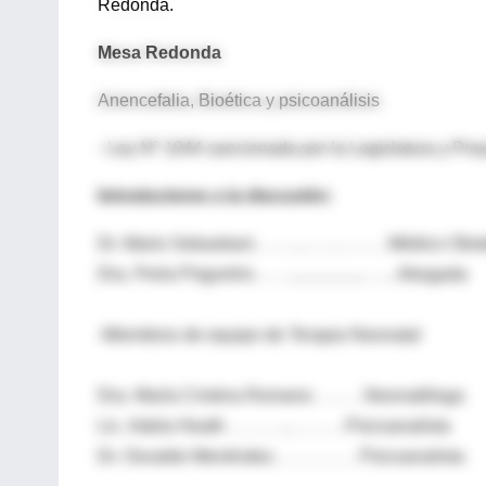
Redonda.
Mesa Redonda
Anencefalia, Bioética y psicoanálisis
- Ley Nº 1044 sancionada por la Legislatura y Proy
Introductores a la discusión:
Dr. Mario Sebastiani. . . . .. .. . . .. . . . . . Médico Obs
Dra. Perla Prigoshin. . . . .................. . .. .Abogada
-Miembros de equipo de Terapia N
Dra. María Cristina Romano . . . . . .Neo
Lic. Adela Heath . . . . . . ... . . . . . .Psicoan
Dr. Osvaldo Menéndez. . . . . . . . . . Psicoanalista