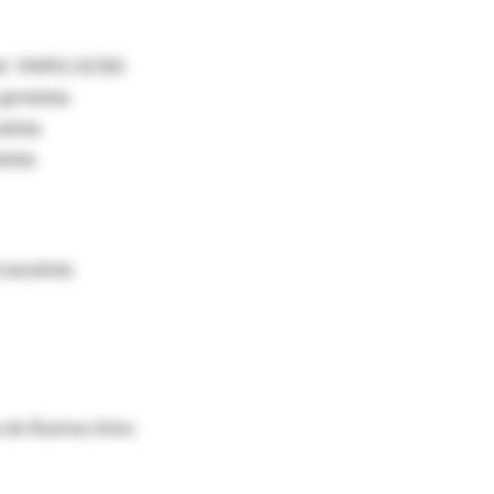
fantil HNRG-GCBA
a genetista
coanalista
alista
Psicoanalista
UITA
 de Buenos Aires