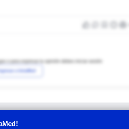
as o para expresar tu opinión debes iniciar sesión
ngresar a IntraMed
raMed!