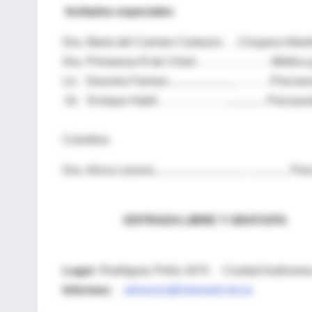
Invitados especiales
Dra. María del Carmen Cartazzo . . .Cirujana In
Dra. Primarosa R.de Chieri . . . . . . . . . . . . . Médic
Lic. Graciela Faiman......................... . . . . . .Psi
Dr. Enrique Habif.. . . . . . . . . . . . .............. Psicoan
Coordina
Dra. Alicia Losoviz................................. .............. 
ENTRADA LIBRE Y GRAT
Lugar:
Rodríguez Peña 1674 - Ciudad Autónoma
Informes:
ailosoviz@intramed.net.ar