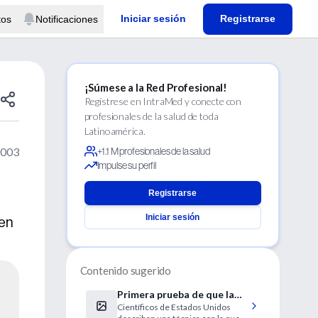
Iniciar sesión
Registrarse
tos
Notificaciones
¡Súmese a la Red Profesional!
Regístrese en IntraMed y conecte con
profesionales de la salud de toda
Latinoamérica.
2003
+1.1 M profesionales de la salud
Impulse su perfil
Registrarse
Iniciar sesión
 en
Contenido sugerido
Primera prueba de que la
Científicos de Estados Unidos
clonación terapéutica