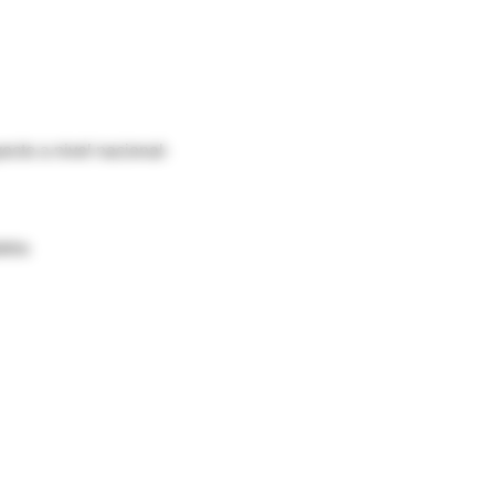
ecto a nivel nacional-
tetra
eonatal
natóloga
alista