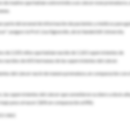
ron de madres que habían sobrevivido a un cáncer eran prematuros,
anas.
ar parte del arsenal de información de pacientes y médicos para gu
er", aseguro la Prof. Lisa Signorello, de la Vanderbilt University
os de 2.201 niños que habían nacido de 1.265 supervivientes de
ños nacidos de 601 hermanas de las supervivientes del cáncer.
ientes del cáncer nació de manera prematura, en comparación con e
las supervivientes del cáncer que sometieron su útero a dosis alt
 bajo peso al nacer (36% en comparación al 8%).
453-1461