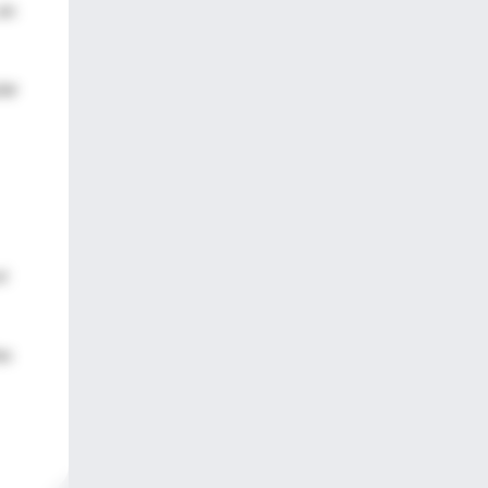
 en
iar
l
as