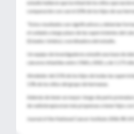
estudio hallaron que la mitad de los niños que nacie
comparación con casi el 20% de los hijos de sus herm
"Estos resultados son significativos y deberían form
el cuidado a largo plazo de las supervivientes del cánc
(Estados Unidos), coordinadora del estudio.
Un equipo de investigadores estudió una base de dat
cánceres infantiles entre 1968 y 2002, y de 1.175 ni
Alrededor del 21% de los hijos de todas las superviv
13% de los niños del grupo de hermanas.
Además de tener un mayor riesgo de parto prematuro, 
de radioterapia eran más propensas a tener hijos con
Journal of the National Cancer Institute 2006;98:1