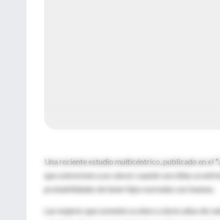
Una reciente estudio multicéntrico, publicado en el
“
que sobreviven a un cáncer cuando son niñas se enfre
probabilidades de tener hijos normales son buenas.
Las mujeres que someten su útero a dosis altas de ra