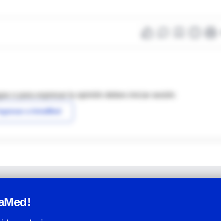
as o para expresar tu opinión debes iniciar sesión
ngresar a IntraMed
raMed!