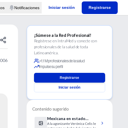
Iniciar sesión
Registrarse
tos
Notificaciones
¡Súmese a la Red Profesional!
Regístrese en IntraMed y conecte con
profesionales de la salud de toda
Latinoamérica.
2006
+1.1 M profesionales de la salud
Impulse su perfil
Registrarse
Iniciar sesión
Contenido sugerido
Mexicana en estado
A la agonizante Verónica Celis le
vegetativo es mantenida