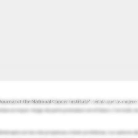
Journal of the National Cancer Institute”
, señala que las mujere
ntan un mayor riesgo de parto prematuro en el futuro. Con todo, la
dioterapia son las más propensas a tener problemas. Los autores de