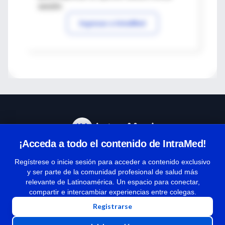
sesión
Ingresar a IntraMed
¡Acceda a todo el contenido de IntraMed!
Centro de Ayuda
Regístrese o inicie sesión para acceder a contenido exclusivo
y ser parte de la comunidad profesional de salud más
relevante de Latinoamérica. Un espacio para conectar,
Términos y condiciones
compartir e intercambiar experiencias entre colegas.
| Políticas de privacidad
Registrarse
| Todos los derechos reservados | Copyright 1997-2026