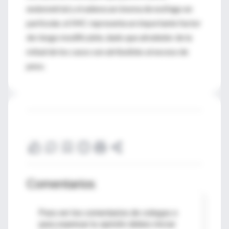
endometrial y el adenocarcinoma de esófago en
particular, el IMC representa un importante factor
de riesgo modificable, dado que alrededor de la
mitad de los casos son atribuibles al exceso de
peso.
Comentarios
Para ver los comentarios de colegas o
para expresar tu opinión debes iniciar