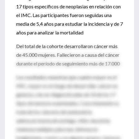
17 tipos específicos de neoplasias en relación con
el IMC. Las participantes fueron seguidas una
media de 5,4 años para estudiar la incidencia y de 7
años para analizar la mortalidad
Del total de la cohorte desarrollaron cáncer más
de 45.000 mujeres. Fallecieron a causa del cáncer
durante el período de seguimiento más de 17.000
Los resultados muestran que cuanto mayor es el
IMC, mayor es el riesgo de desarrollar cáncer en
general, y de ser diagnosticadas de 10 de los 17
tipos de tumores examinados. Concretamente se
trata de los cánceres de endometrio,
adenocarcinoma de esófago, riñón, leucemia,
mieloma múltiple, páncreas, linfoma no
hodgkiniano, ovario y, en algunos grupos, tumores