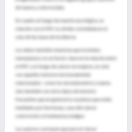
de mama y colorrectales
En cuanto al riesgo de muerte oncológica, su
relación con el IMC es similar a la hallada en el
caso de las tasas de incidencia
Los datos también muestran que el estatus
menopáusico es un factor clave en la relación entre
el IMC y el riesgo de cáncer en mujeres, no sólo
con aquellos tumores hormonalmente
relacionados –como los de endometrio o mama-
sino también con otros tipos de tumores
frecuentes que en general no se piensa que estén
mediados por hormonas, caso del cáncer
colorrectal o el melanoma maligno
Los autores concluyen que para el cáncer