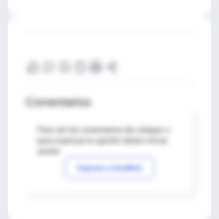
Comentarios
Para ver los comentarios de colegas o
para expresar tu opinión debes iniciar
sesión
Ingresar a IntraMed