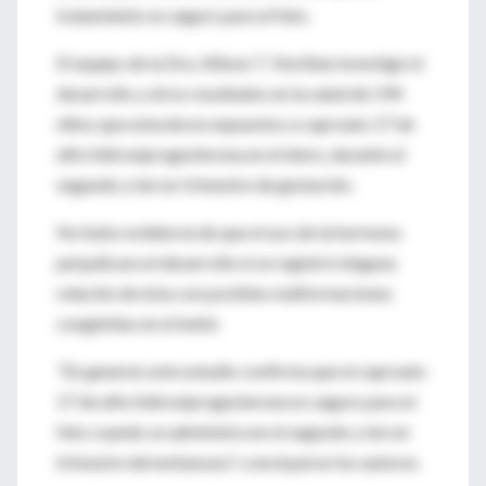
tratamiento es seguro para el feto.
El equipo de la Dra. Allison T. Northen investigó el
desarrollo y otros resultados en la salud de 194
niños que estuvieron expuestos a caproato 17 de
alfa-hidroxiprogesterona en el útero, durante el
segundo y tercer trimestre de gestación.
No hubo evidencia de que el uso de la hormona
perjudicara el desarrollo ni se registró ninguna
relación de ésta con posibles malformaciones
congénitas en el bebé.
"En general, este estudio confirma que el caproato
17 de alfa-hidroxiprogesterona es seguro para el
feto cuando se administra en el segundo y tercer
trimestre del embarazo", concluyeron los autores.