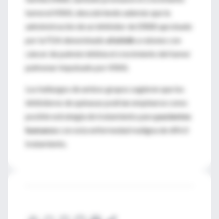
tumoral KRAS, descubriendo además que la
administración de un inhibidor de ERBB aprobado
por la FDA denominado
afatinib
a ratones con
cáncer de pulmón inhibía el crecimiento del tumor
pulmonar impulsado por KRAS.
Los hallazgos de ambos grupos sugieren que los
inhibidores de quinasas podrían emplearse como
posible estrategia de tratamiento para
pacientes
humanos
con esta enfermedad maligna de difícil
tratamiento.