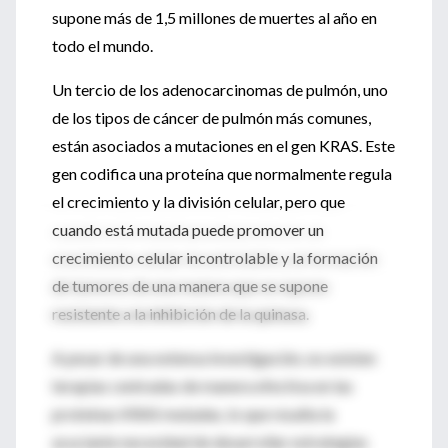
supone más de 1,5 millones de muertes al año en
todo el mundo.
Un tercio de los adenocarcinomas de pulmón, uno
de los tipos de cáncer de pulmón más comunes,
están asociados a mutaciones en el gen KRAS. Este
gen codifica una proteína que normalmente regula
el crecimiento y la división celular, pero que
cuando está mutada puede promover un
crecimiento celular incontrolable y la formación
de tumores de una manera que se supone
resistente a la inhibición de la quinasa.
A pesar de una extensa investigación, no existen
terapias centradas de manera efectiva en las
proteínas KRAS mutadas, lo que resalta la
acuciante necesidad de desarrollar estrategias