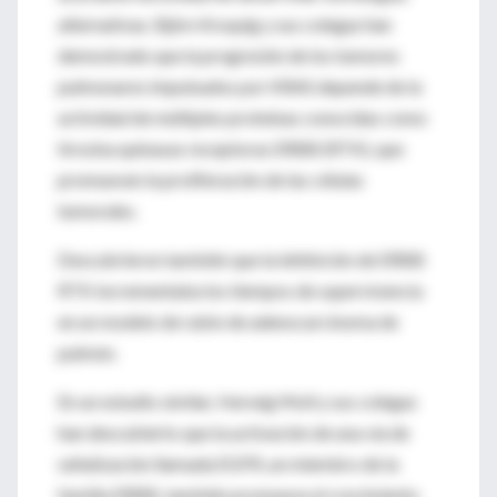
alternativas. Björn Kruspig y sus colegas han
demostrado que la progresión de los tumores
pulmonares impulsados por KRAS depende de la
actividad de múltiples proteínas conocidas como
tirosina quinasas receptoras ERBB (RTK), que
promueven la proliferación de las células
tumorales.
Descubrieron también que la inhibición de ERBB
RTK incrementaba los tiempos de supervivencia
en un modelo de ratón de adenocarcinoma de
pulmón.
En un estudio similar, Herwig Moll y sus colegas
han descubierto que la activación de una vía de
señalización llamada EGFR, un miembro de la
familia ERBB, también promueve el crecimiento