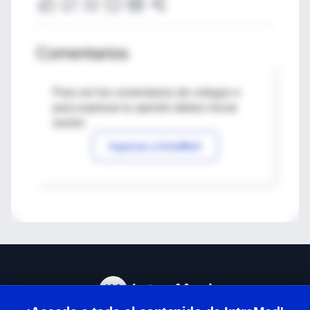
Comentarios
Para ver los comentarios de colegas o
para expresar tu opinión debes iniciar
sesión
Ingresar a IntraMed