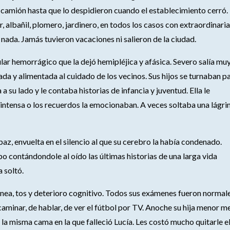
e camión hasta que lo despidieron cuando el establecimiento cerró.
albañil, plomero, jardinero, en todos los casos con extraordinaria
 nada. Jamás tuvieron vacaciones ni salieron de la ciudad.
ar hemorrágico que la dejó hemipléjica y afásica. Severo salía mu
da y alimentada al cuidado de los vecinos. Sus hijos se turnaban p
 su lado y le contaba historias de infancia y juventud. Ella le
 intensa o los recuerdos la emocionaban. A veces soltaba una lágr
az, envuelta en el silencio al que su cerebro la había condenado.
 contándondole al oído las últimas historias de una larga vida
a soltó.
nea, tos y deterioro cognitivo. Todos sus exámenes fueron normale
minar, de hablar, de ver el fútbol por TV. Anoche su hija menor m
 la misma cama en la que falleció Lucía. Les costó mucho quitarle e