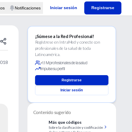
Iniciar sesión
Registrarse
tos
Notificaciones
¡Súmese a la Red Profesional!
Regístrese en IntraMed y conecte con
profesionales de la salud de toda
Latinoamérica.
2018
+1.1 M profesionales de la salud
Impulse su perfil
Registrarse
Iniciar sesión
Contenido sugerido
Más que códigos
Sobre la clasificación y codificación