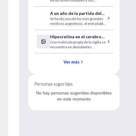
de las enfermedades y sus
implicaciones
A un año de la partida del
Se ha ido uno de los más grandes
gran Paco Maglio
médicos argentinos, el entrañable
Paco Maglio. Su herencia vivirá en
cada uno de nosotros para
Hipocretina en el cerebro
siempre
Una molécula propia de la vigilia se
de los adictos a la heroína
encuentra en abundantes
cantidades en el cerebro de los
adictos a la heroína
Ver más
Personas sugeridas
No hay personas sugeridas disponibles
en este momento