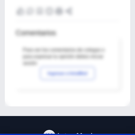
Comentarios
Para ver los comentarios de colegas o
para expresar tu opinión debes iniciar
sesión
Ingresar a IntraMed