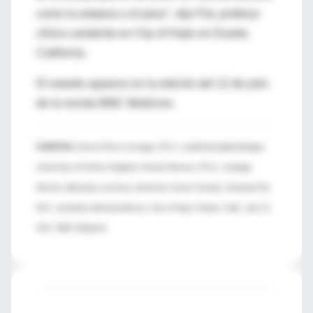
como la estatura o el peso", dijo Pal, profesor
clínico asistente en City of Hope en Duarte,
California.
El estudio aparece en la edición del 12 de julio
de la revista BMC Medicine.
FUENTES:
Aurora Perez-Cornago, Ph.D., nutritional epidemiologist,
University of Oxford, England; Victoria Stevens, Ph.D., strategic
director, laboratory services, American Cancer Society; Sumanta Pal,
M.D., assistant clinical professor, City of Hope, Duarte, Calif.; July 12,
2017, BMC Medicine