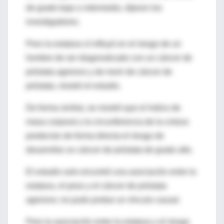
de grado bajo o intermedio, dijeron los
investigadores.
Pero la estatura sí influyó en el riesgo de un
hombre de ser diagnosticado con un cáncer de
próstata agresivo y de morir de cáncer de
próstata, mostró el estudio.
De forma similar, se mostró que el índice de
masa corporal y la circunferencia de la cintura
predecían de forma directa el riesgo de
desarrollar un cáncer de próstata de grado alto.
El estudio solo encontró una asociación entre la
estatura, el peso y el cáncer de próstata
agresivo; no pudo probar un vínculo causal.
Pero la asociación entre la estatura y el riesgo