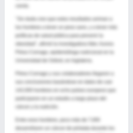
ciento.
"Sin duda creo que estos resultados animan a
los hombres a tener un peso sano, y a tener más
políticas de salud pública para prevenir la
obesidad", afirmó la investigadora líder, Aurora
Pérez-Cornago, epidemióloga nutricional en la
Universidad de Oxford, en Inglaterra.
Pérez-Cornago y sus colaboradores llegaron a
sus conclusiones basándose en datos de casi
142,000 hombres en ocho países europeos que
participaron en un estudio a largo plazo del
cáncer y la nutrición.
Entre esos hombres, poco más de 7,000
desarrollaron un cáncer de próstata durante los