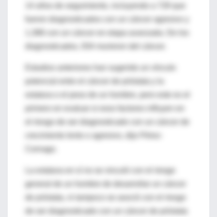
14 años de seguimiento, incluyendo a 728 que
fueron diagnosticados con un cáncer agresivo y
1,388 con un cáncer en etapa avanzada. De los
diagnosticados, 934 murieron del cáncer.
Estudios anteriores han sugerido un vínculo
potencial entre el cáncer de próstata y la
estatura o el peso de un hombre, pero este es el
primero en evaluar si esos factores influyen en
el riesgo de ser diagnosticado con un cáncer de
crecimiento lento o agresivo, dijo Pérez-
Cornago.
La estatura en sí no se vinculó con el riesgo
general de un hombre de desarrollar un cáncer
de próstata, ni tampoco se asoció con el riesgo
de ser diagnosticado con un cáncer de próstata