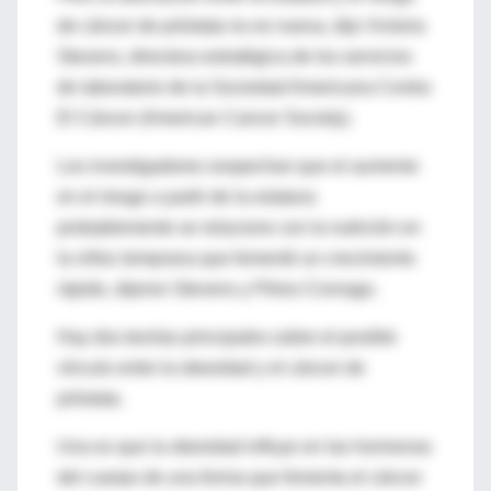
de cáncer de próstata no es nueva, dijo Victoria
Stevens, directora estratégica de los servicios
de laboratorio de la Sociedad Americana Contra
El Cáncer (American Cancer Society).
Los investigadores sospechan que el aumento
en el riesgo a partir de la estatura
probablemente se relacione con la nutrición en
la niñez temprana que fomentó un crecimiento
rápido, dijeron Stevens y Pérez-Cornago.
Hay dos teorías principales sobre el posible
vínculo entre la obesidad y el cáncer de
próstata.
Una es que la obesidad influye en las hormonas
del cuerpo de una forma que fomenta el cáncer