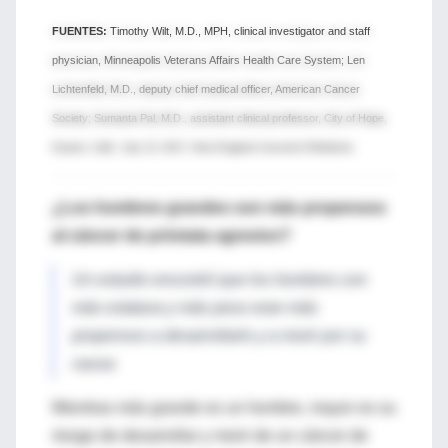
FUENTES:
Timothy Wilt, M.D., MPH, clinical investigator and staff
physician, Minneapolis Veterans Affairs Health Care System; Len
Lichtenfeld, M.D., deputy chief medical officer, American Cancer
Society; Sumanta Pal, M.D., assistant clinical professor, City of Hope,
Duarte, Calif.; July 13, 2017, New England Journal of Medicine
¿Los hombres grandes son más propensos
al cáncer de próstata agresivo?
Un estudio encontró que los hombres con
más estatura y más peso eran más
propensos a desarrollarlo y a morir por su
causa
Mientras más grande es un hombre, mayor es su
riesgo de desarrollar y morir de un cáncer de