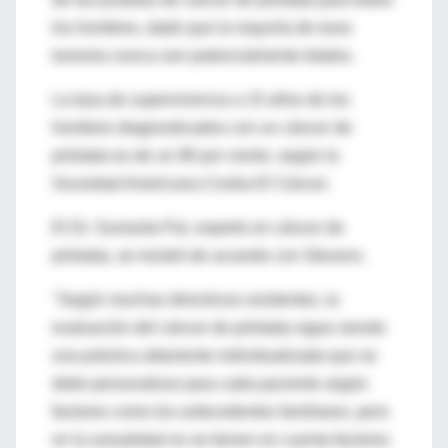
los hombres, dado que la mayoría de esos
tumores nunca son potencialmente letales.
La tasa de supervivencia a 15 años de los
hombres diagnosticados con un cáncer de
próstata es de un 96 por ciento, según la
Sociedad Americana Contra El Cáncer.
El Dr. Sumanta Pal, experto en cáncer de
próstata, se mostró de acuerdo con Stevens.
"Según muchas directrices existentes, la
evaluación del cáncer de próstata sigue siendo
una práctica altamente individualizada que se
debe personalizar para cada paciente según
factores como los antecedentes familiares, pero
en la actualidad no se tienen en cuenta factores