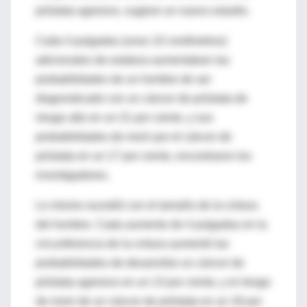
próstata agresivo, sugiere un nuevo estudio.
Cada 4 pulgadas (unos 10 centímetros)
adicionales de estatura aumentaban las
probabilidades de un hombre de ser
diagnosticado con un cáncer de próstata de
riesgo alto en un 21 por ciento, y sus
probabilidades de morir por el cáncer de
próstata en un 17 por ciento, encontraron los
investigadores.
Lo mismo sucedió con el tamaño de la cintura
del hombre. Cada aumento de 4 pulgadas en la
circunferencia de la cintura aumentó las
probabilidades de desarrollar un cáncer de
próstata agresivo en un 13 por ciento, y el riesgo
de morir de un cáncer de próstata en un 18 por