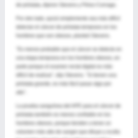
de próstata, dijeron Stevens y Pérez-Cornago.
Por otro lado, quizá simplemente sea más difícil
detectar el cáncer de próstata temprano en los
hombres que son obesos, planteó Stevens.
"Es menos probable que el cáncer se detecte en
una etapa temprana en los hombres obesos, en
parte porque el examen rectal digital es más
difícil de realizar", dijo Stevens. "Si tienen una
próstata grande, es más fácil pasar algo por
alto".
La prueba sanguínea del APE para el cáncer de
próstata también es menos confiable en los
hombres obesos, porque tienden a tener un
volumen más alto de sangre que diluye y oculta