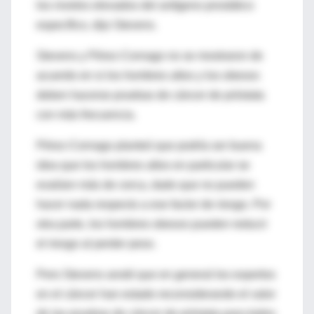
los niveles elevados del antígeno prostático
específico, dijo Stevens.
Stevens y Pérez-Cornago no se mostraron de
acuerdo en si los hombres altos y los obesos
deben hacerse pruebas de cáncer de próstata
con más frecuencia.
Pérez-Cornago planteó que podría ser buena
idea que los hombres altos en particular se
evalúen más de cerca, dado que no pueden
hacer nada respecto a ese factor de riesgo. Por
otra parte, los hombres obesos pueden reducir
el riesgo al perder peso.
Pero Stevens anotó que en general los expertos
en el cáncer han estado reconsiderando el valor
de las pruebas de cáncer de próstata para todos